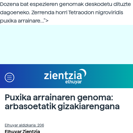
Dozena bat espezieren genomak deskodetu dituzte
dagoeneko. Zerrenda horri Tetraodon nigroviridis
puxika arrainare…">
Puxika arrainaren genoma:
arbasoetatik gizakiarengana
Elhuyar aldizkaria: 206
Elhuyar Zientzia