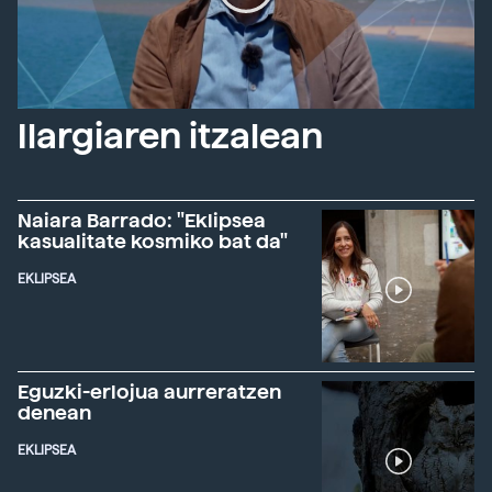
Ilargiaren itzalean
Naiara Barrado: "Eklipsea
kasualitate kosmiko bat da"
EKLIPSEA
Eguzki-erlojua aurreratzen
denean
EKLIPSEA