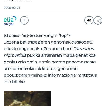
2005-02-01
EU
td class="art-testua" valign="top">
Dozena bat espezieren genomak deskodetu
dituzte dagoeneko. Zerrenda horri
Tetraodon
nigroviridis
puxika arrainaren mapa genetikoa
gehitu zaio orain. Arrain horren genoma beste
animalienarekin alderatuz, genomen
eboluzioaren gaineko informazio garrantzitsua
lor daiteke.