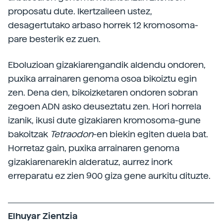
proposatu dute. Ikertzaileen ustez,
desagertutako arbaso horrek 12 kromosoma-
pare besterik ez zuen.
Eboluzioan gizakiarengandik aldendu ondoren,
puxika arrainaren genoma osoa bikoiztu egin
zen. Dena den, bikoizketaren ondoren sobran
zegoen ADN asko deuseztatu zen. Hori horrela
izanik, ikusi dute gizakiaren kromosoma-gune
bakoitzak
Tetraodon
-en biekin egiten duela bat.
Horretaz gain, puxika arrainaren genoma
gizakiarenarekin alderatuz, aurrez inork
erreparatu ez zien 900 giza gene aurkitu dituzte.
Elhuyar Zientzia