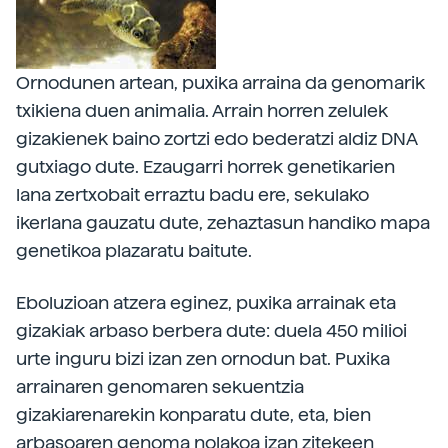
Ornodunen artean, puxika arraina da genomarik
txikiena duen animalia. Arrain horren zelulek
gizakienek baino zortzi edo bederatzi aldiz DNA
gutxiago dute. Ezaugarri horrek genetikarien
lana zertxobait erraztu badu ere, sekulako
ikerlana gauzatu dute, zehaztasun handiko mapa
genetikoa plazaratu baitute.
Eboluzioan atzera eginez, puxika arrainak eta
gizakiak arbaso berbera dute: duela 450 milioi
urte inguru bizi izan zen ornodun bat. Puxika
arrainaren genomaren sekuentzia
gizakiarenarekin konparatu dute, eta, bien
arbasoaren genoma nolakoa izan zitekeen