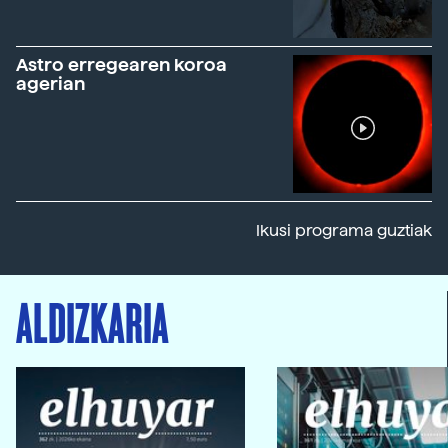
Astro erregearen koroa
agerian
Ikusi programa guztiak
ALDIZKARIA