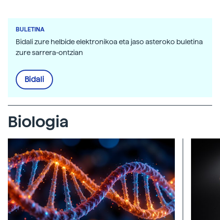
BULETINA
Bidali zure helbide elektronikoa eta jaso asteroko buletina
zure sarrera-ontzian
Bidali
Biologia