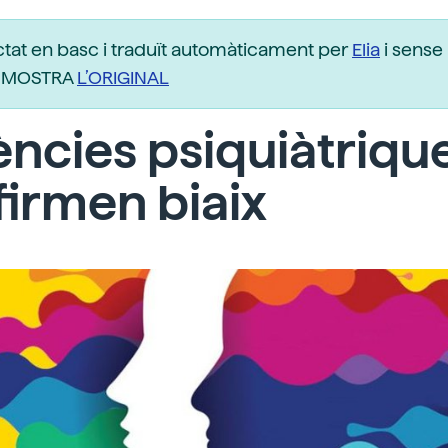
ctat en basc i traduït automàticament per
Elia
i sense 
r. MOSTRA
L’ORIGINAL
ncies psiquiàtriqu
irmen biaix