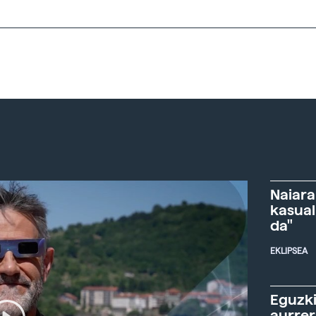
Naiara
kasual
da"
EKLIPSEA
Eguzki
aurre