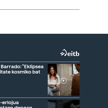
 Barrado: "Eklipsea
itate kosmiko bat
-erlojua
ratzen denean