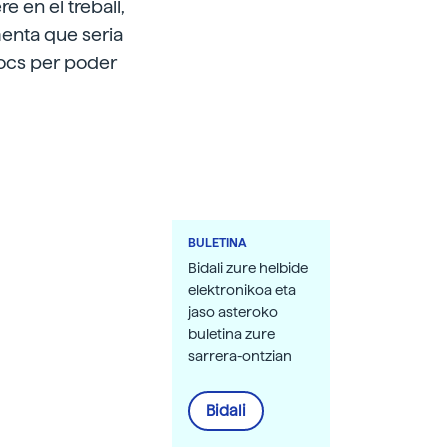
 en el treball,
omenta que seria
locs per poder
BULETINA
Bidali zure helbide
elektronikoa eta
jaso asteroko
buletina zure
sarrera-ontzian
Bidali