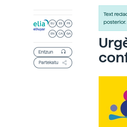
Text reda
posterio
EU
ES
FR
EN
CA
GA
Urgè
conf
Partekatu