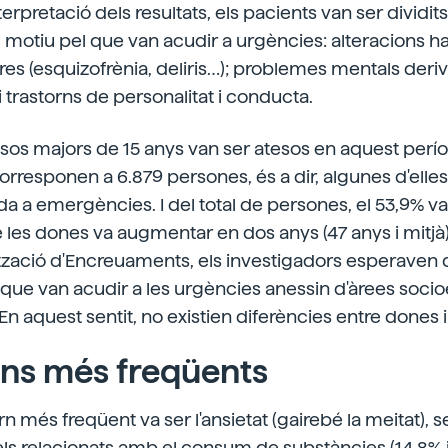
terpretació dels resultats, els pacients van ser dividit
 motiu pel que van acudir a urgències: alteracions ha
res (esquizofrènia, deliris…); problemes mentals der
i trastorns de personalitat i conducta.
casos majors de 15 anys van ser atesos en aquest perío
rresponen a 6.879 persones, és a dir, algunes d'elles
 a emergències. I del total de persones, el 53,9% v
e les dones va augmentar en dos anys (47 anys i mitjà)
tzació d'Encreuaments, els investigadors esperaven 
 que van acudir a les urgències anessin d'àrees so
a. En aquest sentit, no existien diferències entre dones
ons més freqüents
torn més freqüent va ser l'ansietat (gairebé la meitat), 
i els relacionats amb el consum de substàncies (14,8% 