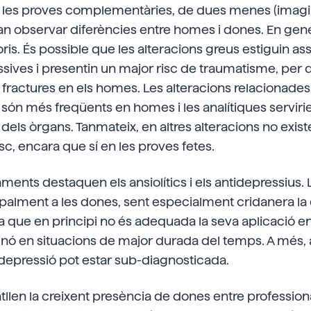
n les proves complementàries, de dues menes (imagin
van observar diferències entre homes i dones. En gen
is. És possible que les alteracions greus estiguin as
ives i presentin un major risc de traumatisme, per 
 fractures en els homes. Les alteracions relacionad
són més freqüents en homes i les analítiques serviri
 dels òrgans. Tanmateix, en altres alteracions no exist
sc, encara que sí en les proves fetes.
ments destaquen els ansiolítics i els antidepressius.
ipalment a les dones, sent especialment cridanera la 
ja que en principi no és adequada la seva aplicació e
inó en situacions de major durada del temps. A més,
depressió pot estar sub-diagnosticada.
tllen la creixent presència de dones entre profession