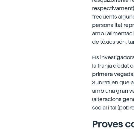
respectivament).
freqüents algune
personalitat rep
amb l'alimentaci
de tòxics són, t
Els investigado
la franja d'edat 
primera vegada, 
Subratllen que 
amb una gran vari
(alteracions gen
social i tal (pob
Proves c