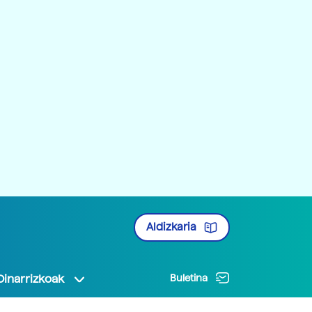
Aldizkaria
Oinarrizkoak
Buletina