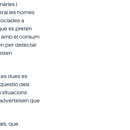
àries i
eral els homes
sociades a
que es pretén
es amb el consum
en per detectar
eixen
 Les dues es
qüestió dels
n situacions
 adverteixen que
als, que