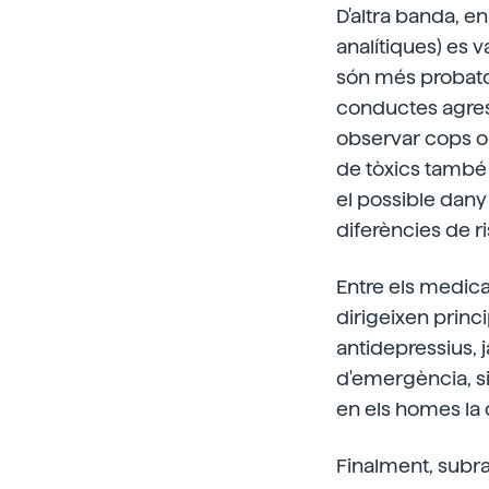
D'altra banda, e
analítiques) es 
són més probator
conductes agress
observar cops o
de tòxics també 
el possible dany
diferències de ri
Entre els medica
dirigeixen princ
antidepressius, 
d'emergència, s
en els homes la 
Finalment, subra