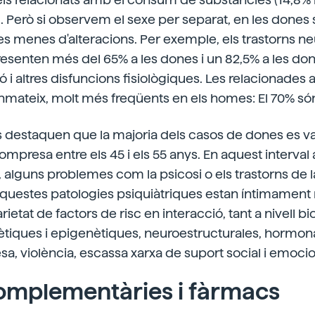
 Però si observem el sexe per separat, en les dones
s menes d'alteracions. Per exemple, els trastorns neur
resenten més del 65% a les dones i un 82,5% a les do
ó i altres disfuncions fisiològiques. Les relacionade
anmateix, molt més freqüents en els homes: El 70% s
rs destaquen que la majoria dels casos de dones es v
compresa entre els 45 i els 55 anys. En aquest interval
alguns problemes com la psicosi o els trastorns de l
aquestes patologies psiquiàtriques estan íntimament
etat de factors de risc en interacció, tant a nivell bi
ètiques i epigenètiques, neuroestructurales, hormona
resa, violència, escassa xarxa de suport social i emocio
omplementàries i fàrmacs