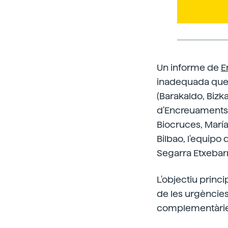
Un informe de
E
inadequada que e
(Barakaldo, Bizka
d'Encreuaments, 
Biocruces, María
Bilbao, l'equipo 
Segarra Etxebarr
L'objectiu princi
de les urgències
complementàries 