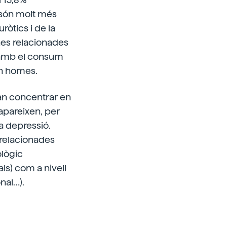
 són molt més
òtics i de la
nes relacionades
s amb el consum
ón homes.
an concentrar en
 apareixen, per
a depressió.
 relacionades
ològic
ls) com a nivell
nal…).