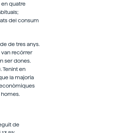
s en quatre
bituals;
ivats del consum
de de tres anys.
 van recórrer
an ser dones.
. Tenint en
que la majoria
cioeconòmiques
 i homes.
seguit de
i 13,8%