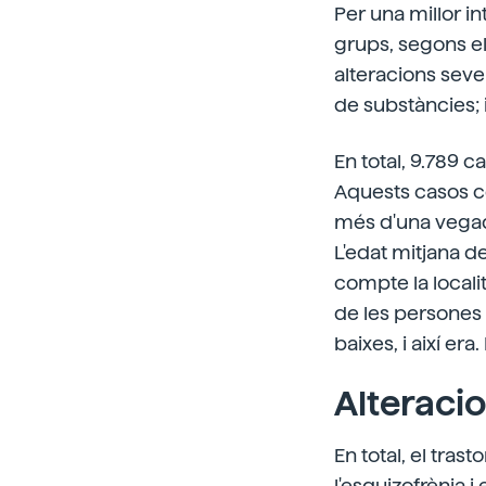
Per una millor in
grups, segons el
alteracions seve
de substàncies; 
En total, 9.789 
Aquests casos co
més d'una vegada
L'edat mitjana d
compte la locali
de les persones
baixes, i així er
Alteraci
En total, el tras
l'esquizofrènia 