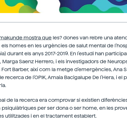
makunde mostra que
les? dones van rebre una aten
ls homes en les urgències de salut mental de l'hosp
ia) durant els anys 2017-2019. En l'estudi han participa
Marga Saenz Herrero, i els investigadors de Neurops
 Fort Barber, així com la metge d'emergències, Ana 
de recerca de l'OPIK, Amaia Bacigalupe De l'Hera, i el p
ia.
pal de la recerca era comprovar si existien diferències
 psiquiàtriques per ser dona o ser home, en les prov
utilitzades i en el tractament establert.