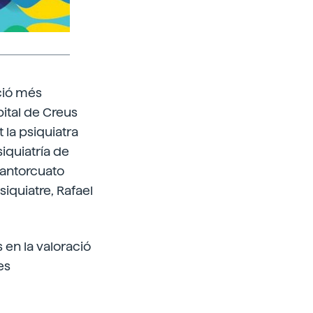
ció més
ital de Creus
t la psiquiatra
iquiatría de
Santorcuato
siquiatre, Rafael
 en la valoració
es