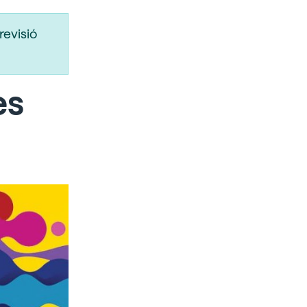
revisió
es