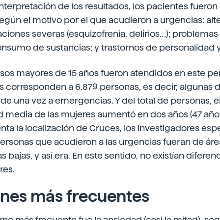
nterpretación de los resultados, los pacientes fueron
egún el motivo por el que acudieron a urgencias: alt
raciones severas (esquizofrenia, delirios…); problema
onsumo de sustancias; y trastornos de personalidad 
casos mayores de 15 años fueron atendidos en este pe
s corresponden a 6.879 personas, es decir, algunas d
de una vez a emergencias. Y del total de personas, e
d media de las mujeres aumentó en dos años (47 año
ta la localización de Cruces, los investigadores esp
personas que acudieron a las urgencias fueran de áre
bajas, y así era. En este sentido, no existían diferen
res.
ones más frecuentes
torno más frecuente fue la ansiedad (casi la mitad), se