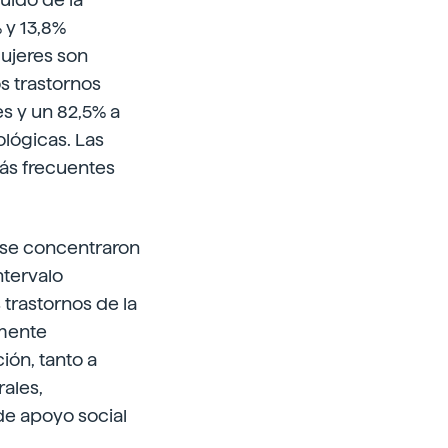
 y 13,8%
mujeres son
s trastornos
s y un 82,5% a
ológicas. Las
ás frecuentes
 se concentraron
ntervalo
trastornos de la
amente
ión, tanto a
rales,
 de apoyo social