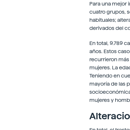
Para una mejor i
cuatro grupos, s
habituales; alte
derivados del c
En total, 9.789 
años. Estos caso
recurrieron más 
mujeres. La eda
Teniendo en cuen
mayoría de las 
socioeconómicas 
mujeres y homb
Alteraci
En total, el tras