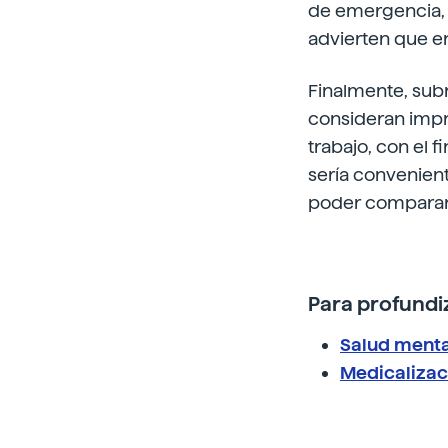
de emergencia, 
advierten que e
Finalmente, subr
consideran impre
trabajo, con el 
sería convenient
poder comparar l
Para profundiz
Salud menta
Medicalizaci