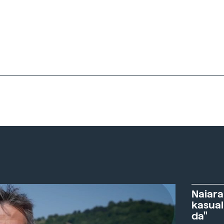
Naiara
kasual
da"