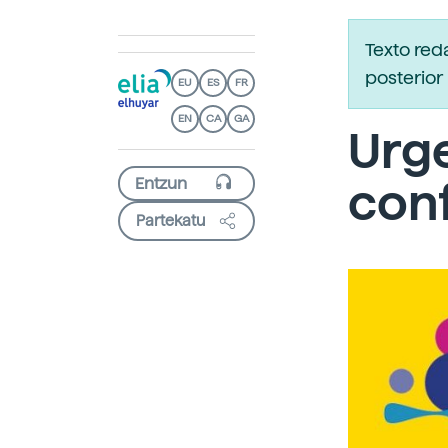
Texto red
posterior 
EU
ES
FR
EN
CA
GA
Urge
con
Partekatu