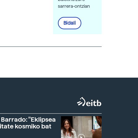
sarrera-ontzian
Bidali
 Barrado: "Eklipsea
itate kosmiko bat