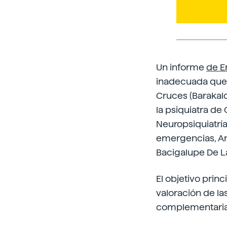
Un informe
de E
inadecuada que 
Cruces (Barakald
la psiquiatra de
Neuropsiquiatrí
emergencias, Ana
Bacigalupe De La
El objetivo princ
valoración de la
complementarias 