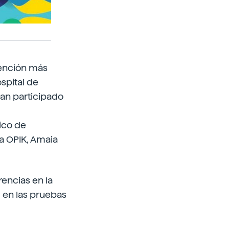
tención más
spital de
han participado
ico de
la OPIK, Amaia
rencias en la
, en las pruebas