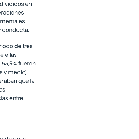
 divididos en
eraciones
s mentales
y conducta.
riodo de tres
e ellas
l 53,9% fueron
s y medio).
eraban que la
as
cias entre
guido de la