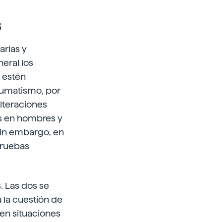
s
arias y
eral los
 estén
aumatismo, por
lteraciones
s en hombres y
 Sin embargo, en
 pruebas
. Las dos se
 la cuestión de
 en situaciones