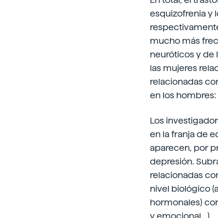
esquizofrenia y 
respectivamente
mucho más frecue
neuróticos y de 
las mujeres rela
relacionadas co
en los hombres:
Los investigado
en la franja de 
aparecen, por pr
depresión. Subr
relacionadas con
nivel biológico 
hormonales) como
y emocional…).