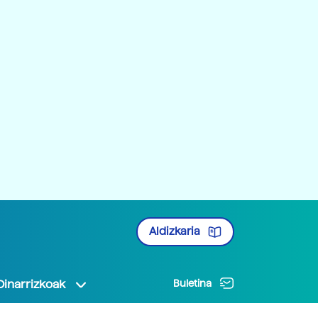
Aldizkaria
Oinarrizkoak
Buletina