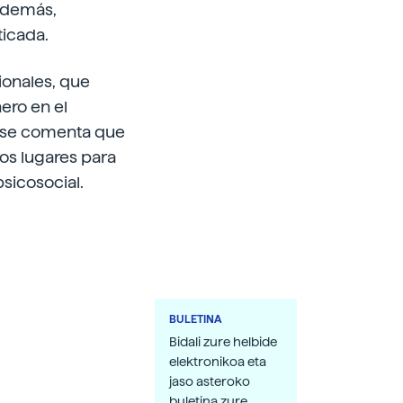
Además,
ticada.
ionales, que
ero en el
o, se comenta que
ros lugares para
sicosocial.
BULETINA
Bidali zure helbide
elektronikoa eta
jaso asteroko
buletina zure