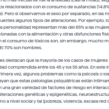
los relacionados con el consumo de sustancias (14,8%
). Pero si observamos el sexo por separado, en las 
ntes algunos tipos de alteraciones. Por ejemplo, lo
la personalidad representan más del 65% a las mujere
cionadas con la alimentación y otras disfunciones fisi
n el consumo de tóxicos son, sin embargo, mucho m
 El 70% son hombres.
res destacan que la mayoría de los casos de mujeres
edad comprendida entre los 45 y los 55 años. En este i
imera vez, algunos problemas como la psicosis o los 
ayan que estas patologías psiquiátricas están íntim
 una gran variedad de factores de riesgo en interacc
(alteraciones genéticas y epigenéticas, neuroestructu
 a nivel social y tal (pobreza, violencia, escasa red