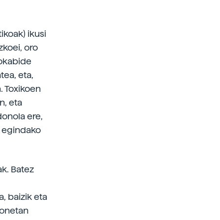
ikoak) ikusi
koei, oro
jokabide
ea, eta,
. Toxikoen
n, eta
donola ere,
, egindako
ak. Batez
, baizik eta
zonetan