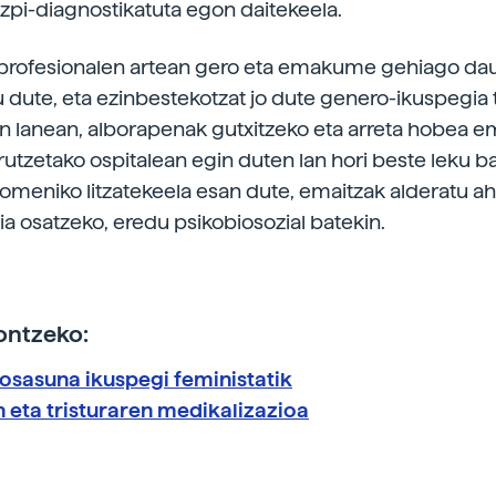
zpi-diagnostikatuta egon daitekeela.
 profesionalen artean gero eta emakume gehiago da
 dute, eta ezinbestekotzat jo dute genero-ikuspegia 
n lanean, alborapenak gutxitzeko eta arreta hobea e
rutzetako ospitalean egin duten lan hori beste leku b
komeniko litzatekeela esan dute, emaitzak alderatu ah
ia osatzeko, eredu psikobiosozial batekin.
ontzeko:
osasuna ikuspegi feministatik
 eta tristuraren medikalizazioa