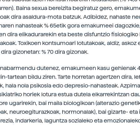
rren). Baina sexua bereizita begiratuz gero, emakum
oak dira asaldura-mota batzuk. Adibidez, nahaste ne
naren nahasteak % 65etik gora emakumeei dagozkie,
ten dira elikadurarekin eta beste disfuntzio fisiologik
takoak. Toxikoen kontsumoari lotutakoak, aldiz, askoz 
dira gizonetan: % 70 dira gizonak.
ek nabarmendu dutenez, emakumeen kasu gehienak 4
in-tartean bildu ziren. Tarte horretan agertzen dira, le
k, hala nola psikosia edo depresio-nahasteak. Azpima
sikiatriko horiek lotura estua dutela elkarrekintzan d
ore ugarirekin, bai maila biologikoan (alterazio geneti
ak, neuroegiturazkoak, hormonalak), bai gizarte- eta
rezia, indarkeria, laguntza sozialeko eta emozionalek