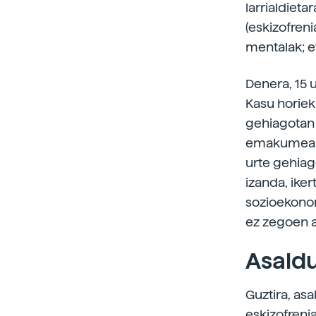
larrialdieta
(eskizofren
mentalak; e
Denera, 15 u
Kasu horiek
gehiagotan j
emakumeak 
urte gehiag
izanda, ike
sozioekonom
ez zegoen 
Asald
Guztira, asa
eskizofreni