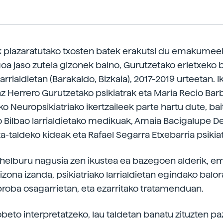
plazaratutako txosten batek
erakutsi du emakumeek
a jaso zutela gizonek baino, Gurutzetako erietxeko 
rrialdietan (Barakaldo, Bizkaia), 2017-2019 urteetan. I
 Herrero Gurutzetako psikiatrak eta Maria Recio Bar
o Neuropsikiatriako ikertzaileek parte hartu dute, bai
 Bilbao larrialdietako medikuak, Amaia Bacigalupe D
a-taldeko kideak eta Rafael Segarra Etxebarria psikiat
 helburu nagusia zen ikustea ea bazegoen alderik,
izona izanda, psikiatriako larrialdietan egindako balor
 proba osagarrietan, eta ezarritako tratamenduan.
beto interpretatzeko, lau taldetan banatu zituzten pa