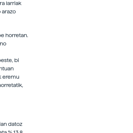
a larriak
o arazo
pe horretan.
ino
este, bi
ontuan
ak eremu
orretatik,
aian datoz
ta % 13,8,