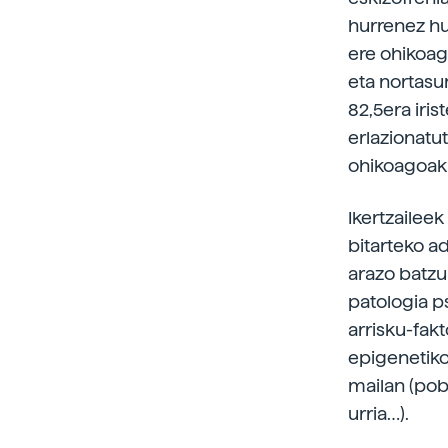
hurrenez hu
ere ohikoag
eta nortasu
82,5era iris
erlazionatu
ohikoagoak 
Ikertzaile
bitarteko ad
arazo batzu
patologia p
arrisku-fakt
epigenetiko
mailan (pob
urria…).