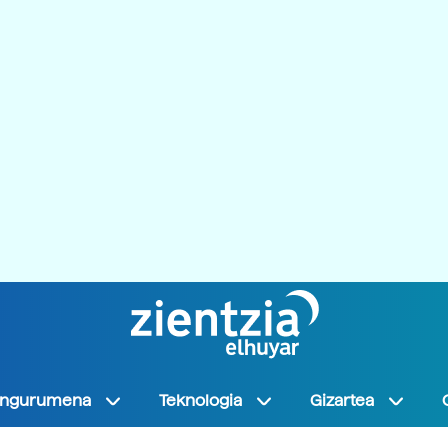
Ingurumena
Teknologia
Gizartea