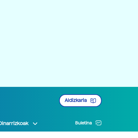
Aldizkaria
Oinarrizkoak
Buletina