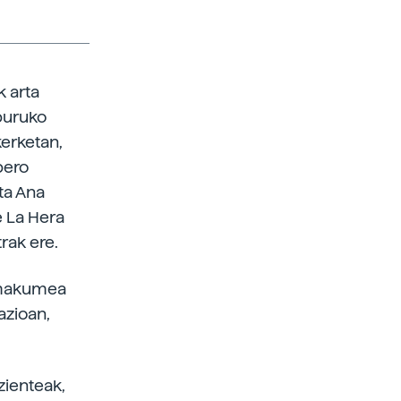
 arta
buruko
kerketan,
bero
ta Ana
e La Hera
rak ere.
 emakumea
azioan,
zienteak,