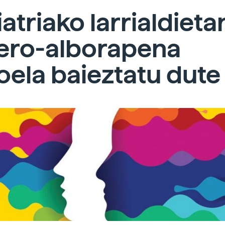
iatriako larrialdieta
ero-alborapena
ela baieztatu dute