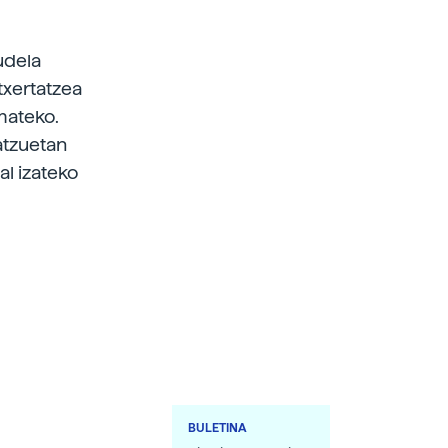
udela
txertatzea
mateko.
atzuetan
al izateko
BULETINA