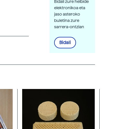
Bidali zure helbide
elektronikoa eta
jaso asteroko
buletina zure
sarrera-ontzian
Bidali