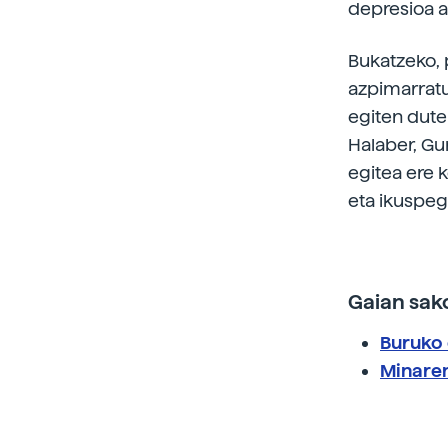
depresioa a
Bukatzeko,
azpimarratu
egiten dute
Halaber, Gu
egitea ere 
eta ikuspeg
Gaian sak
Buruko 
Minaren