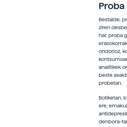
Proba
Bestalde, pr
ziren desbe
har, proba g
erasokorrak
ondorioz, k
kontsumoare
analitikek 
beste asald
probetan.
Botiketan, 
ere, emakum
antidepresib
denbora-tar