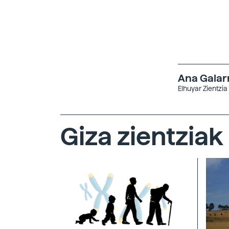
Ana Galar
Elhuyar Zientzia
Giza zientziak