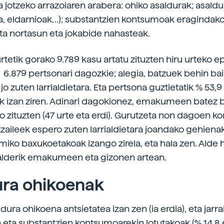
ra jotzeko arrazoiaren arabera: ohiko asaldurak; asaldur
ia, eldarnioak…); substantzien kontsumoak eragindak
ta nortasun eta jokabide nahasteak.
rtetik gorako 9.789 kasu artatu zituzten hiru urteko e
 6.879 pertsonari dagozkie; alegia, batzuek behin ba
o zuten larrialdietara. Eta pertsona guztietatik % 53,9
izan ziren. Adinari dagokionez, emakumeen batez b
o zituzten (47 urte eta erdi). Gurutzeta non dagoen k
rtzaileek espero zuten larrialdietara joandako gehien
iko baxukoetakoak izango zirela, eta hala zen. Alde h
alderik emakumeen eta gizonen artean.
ura ohikoenak
ldura ohikoena antsietatea izan zen (ia erdia), eta jarr
a eta substantzien kontsumoarekin lotutakoak (% 14,8 e