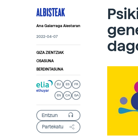
ALBISTEAK
Psik
gen
Ana Galarraga Aiestaran
2022-04-07
dago
GIZA ZIENTZIAK
OSASUNA
BERDINTASUNA
EU
ES
FR
EN
CA
GA
Partekatu