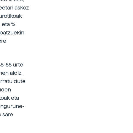
eetan askoz
urotikoak
 eta %
o batzuekin
ere
5-55 urte
hen aldiz,
rratu dute
auden
koak eta
 ingurune-
o sare