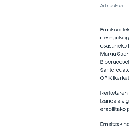
Artxibokoa
Emakundek 
desegokiago
osasuneko la
Marga Saenz
Biocrucesek
Santorcuato
OPIK ikerket
Ikerketaren
izanda ala g
erabilitako
Emaitzak ho