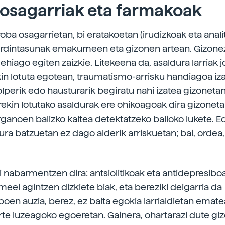
 osagarriak eta farmakoak
oba osagarrietan, bi eratakoetan (irudizkoak eta analit
rdintasunak emakumeen eta gizonen artean. Gizonez
ehiago egiten zaizkie. Litekeena da, asaldura larriak 
in lotuta egotean, traumatismo-arrisku handiagoa izat
olperik edo hausturarik begiratu nahi izatea gizonetan
kin lotutako asaldurak ere ohikoagoak dira gizoneta
organoen balizko kaltea detektatzeko balioko lukete. E
ura batzuetan ez dago alderik arriskuetan; bai, ordea
bi nabarmentzen dira: antsiolitikoak eta antidepresibo
eei agintzen dizkiete biak, eta bereziki deigarria da
oen auzia, berez, ez baita egokia larrialdietan ematea
te luzeagoko egoeretan. Gainera, ohartarazi dute gi