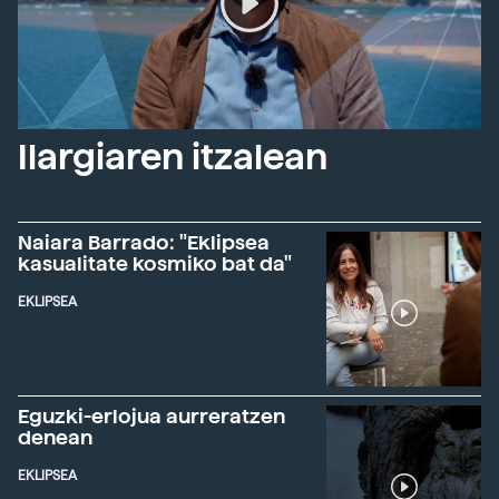
Ilargiaren itzalean
Naiara Barrado: "Eklipsea
kasualitate kosmiko bat da"
EKLIPSEA
Eguzki-erlojua aurreratzen
denean
EKLIPSEA