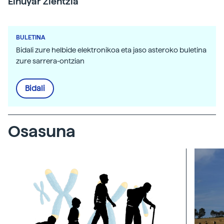
Elhuyar Zientzia
BULETINA
Bidali zure helbide elektronikoa eta jaso asteroko buletina
zure sarrera-ontzian
Bidali
Osasuna