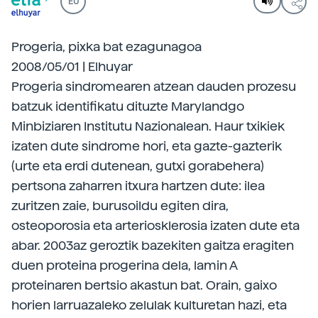
EU
Progeria, pixka bat ezagunagoa
2008/05/01 | Elhuyar
Progeria sindromearen atzean dauden prozesu
batzuk identifikatu dituzte Marylandgo
Minbiziaren Institutu Nazionalean. Haur txikiek
izaten dute sindrome hori, eta gazte-gazterik
(urte eta erdi dutenean, gutxi gorabehera)
pertsona zaharren itxura hartzen dute: ilea
zuritzen zaie, burusoildu egiten dira,
osteoporosia eta arteriosklerosia izaten dute eta
abar. 2003az geroztik bazekiten gaitza eragiten
duen proteina progerina dela, lamin A
proteinaren bertsio akastun bat. Orain, gaixo
horien larruazaleko zelulak kulturetan hazi, eta