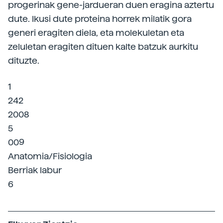
progerinak gene-jardueran duen eragina aztertu
dute. Ikusi dute proteina horrek milatik gora
generi eragiten diela, eta molekuletan eta
zeluletan eragiten dituen kalte batzuk aurkitu
dituzte.
1
242
2008
5
009
Anatomia/Fisiologia
Berriak labur
6