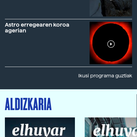
Astro erregearen koroa
agerian
Ikusi programa guztiak
ALDIZKARIA