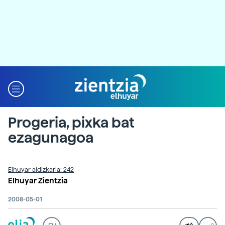
Progeria, pixka bat
ezagunagoa
Elhuyar aldizkaria: 242
Elhuyar Zientzia
2008-05-01