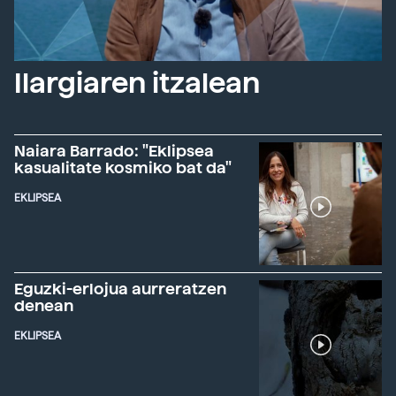
Ilargiaren itzalean
Naiara Barrado: "Eklipsea
kasualitate kosmiko bat da"
EKLIPSEA
Eguzki-erlojua aurreratzen
denean
EKLIPSEA