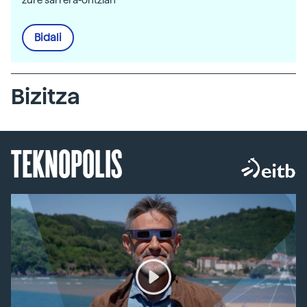
zure sarrera-ontzian
Bidali
Bizitza
TEKNOPOLIS