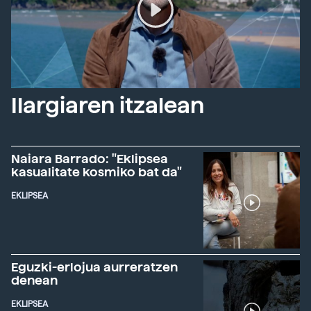
Ilargiaren itzalean
Naiara Barrado: "Eklipsea
kasualitate kosmiko bat da"
EKLIPSEA
Eguzki-erlojua aurreratzen
denean
EKLIPSEA