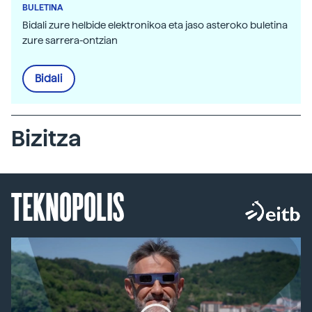
BULETINA
Bidali zure helbide elektronikoa eta jaso asteroko buletina
zure sarrera-ontzian
Bidali
Bizitza
TEKNOPOLIS