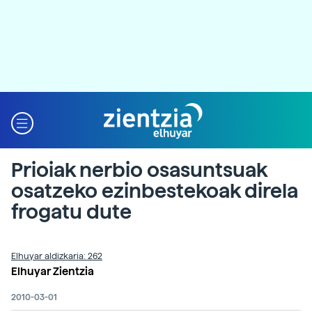
Prioiak nerbio osasuntsuak
osatzeko ezinbestekoak direla
frogatu dute
Elhuyar aldizkaria: 262
Elhuyar Zientzia
2010-03-01