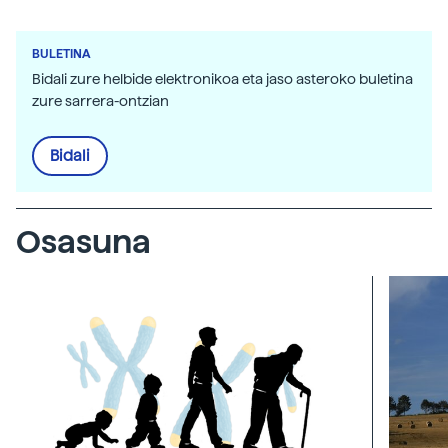
BULETINA
Bidali zure helbide elektronikoa eta jaso asteroko buletina
zure sarrera-ontzian
Bidali
Osasuna