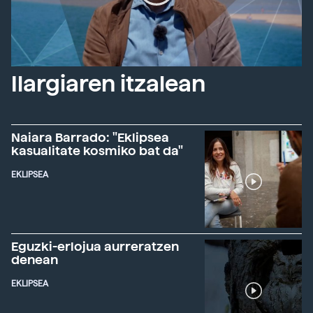
Ilargiaren itzalean
Naiara Barrado: "Eklipsea
kasualitate kosmiko bat da"
EKLIPSEA
Eguzki-erlojua aurreratzen
denean
EKLIPSEA