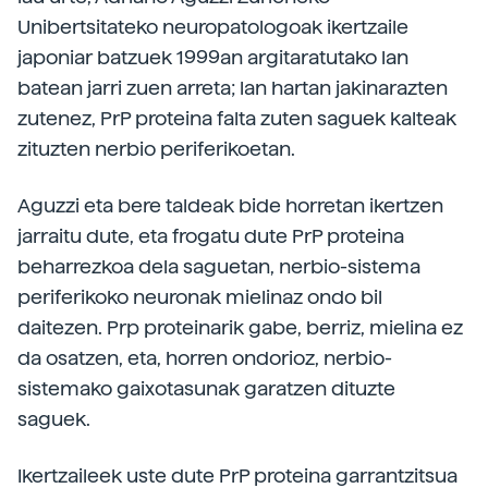
Unibertsitateko neuropatologoak ikertzaile
japoniar batzuek 1999an argitaratutako lan
batean jarri zuen arreta; lan hartan jakinarazten
zutenez, PrP proteina falta zuten saguek kalteak
zituzten nerbio periferikoetan.
Aguzzi eta bere taldeak bide horretan ikertzen
jarraitu dute, eta frogatu dute PrP proteina
beharrezkoa dela saguetan, nerbio-sistema
periferikoko neuronak mielinaz ondo bil
daitezen. Prp proteinarik gabe, berriz, mielina ez
da osatzen, eta, horren ondorioz, nerbio-
sistemako gaixotasunak garatzen dituzte
saguek.
Ikertzaileek uste dute PrP proteina garrantzitsua