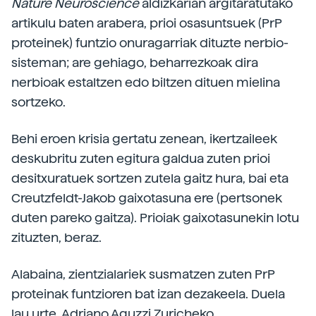
Nature Neuroscience
aldizkarian argitaratutako
artikulu baten arabera, prioi osasuntsuek (PrP
proteinek) funtzio onuragarriak dituzte nerbio-
sisteman; are gehiago, beharrezkoak dira
nerbioak estaltzen edo biltzen dituen mielina
sortzeko.
Behi eroen krisia gertatu zenean, ikertzaileek
deskubritu zuten egitura galdua zuten prioi
desitxuratuek sortzen zutela gaitz hura, bai eta
Creutzfeldt-Jakob gaixotasuna ere (pertsonek
duten pareko gaitza). Prioiak gaixotasunekin lotu
zituzten, beraz.
Alabaina, zientzialariek susmatzen zuten PrP
proteinak funtzioren bat izan dezakeela. Duela
lau urte, Adriano Aguzzi Zuricheko