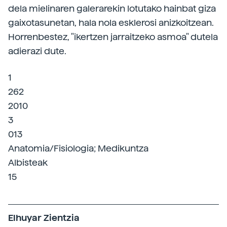
dela mielinaren galerarekin lotutako hainbat giza
gaixotasunetan, hala nola esklerosi anizkoitzean.
Horrenbestez, "ikertzen jarraitzeko asmoa" dutela
adierazi dute.
1
262
2010
3
013
Anatomia/Fisiologia; Medikuntza
Albisteak
15
Elhuyar Zientzia