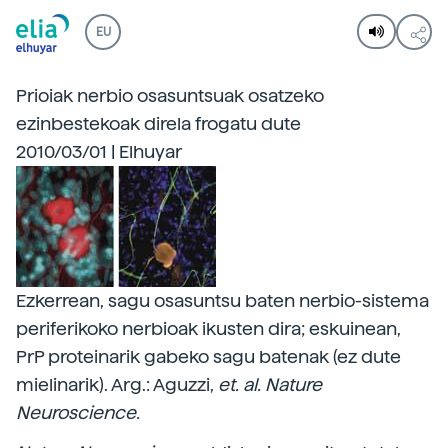
EU
Prioiak nerbio osasuntsuak osatzeko
ezinbestekoak direla frogatu dute
2010/03/01 | Elhuyar
Ezkerrean, sagu osasuntsu baten nerbio-sistema
periferikoko nerbioak ikusten dira; eskuinean,
PrP proteinarik gabeko sagu batenak (ez dute
mielinarik). Arg.: Aguzzi,
et. al. Nature
Neuroscience.