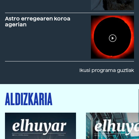
Astro erregearen koroa
agerian
Ikusi programa guztiak
ALDIZKARIA