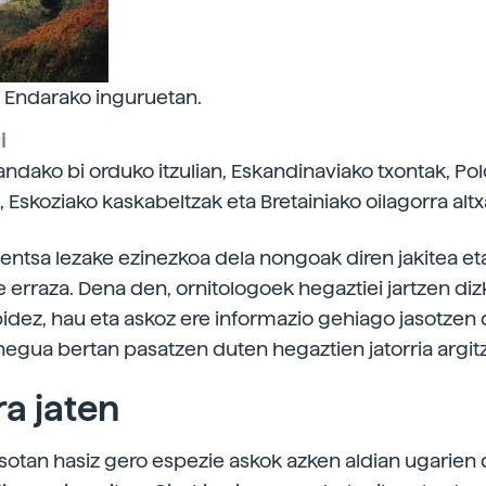
a Endarako inguruetan.
i
dako bi orduko itzulian, Eskandinaviako txontak, Po
 Eskoziako kaskabeltzak eta Bretainiako oilagorra altx
entsa lezake ezinezkoa dela nongoak diren jakitea et
e erraza. Dena den, ornitologoek hegaztiei jartzen diz
idez, hau eta askoz ere informazio gehiago jasotzen 
negua bertan pasatzen duten hegaztien jatorria argitz
a jaten
tsotan hasiz gero espezie askok azken aldian ugarien