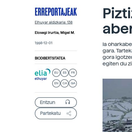
ERREPORTAJEAK
Pizt
abe
Elhuyar aldizkaria: 138
Elosegi Irurtia, Migel M.
1998-12-01
Ia oharkabe
gara. Tartek
gora igotzen
BIODIBERTSITATEA
egiten du z
EU
ES
FR
EN
CA
GA
Partekatu