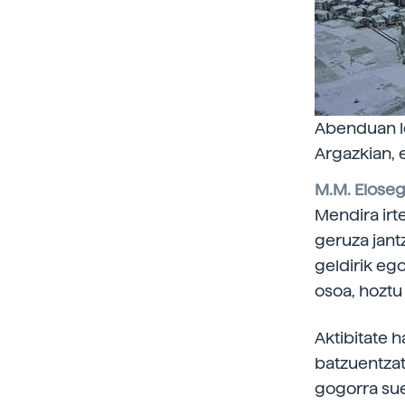
Abenduan le
Argazkian, e
M.M. Eloseg
Mendira irt
geruza jant
geldirik ego
osoa, hoztu 
Aktibitate 
batzuentzat
gogorra sue