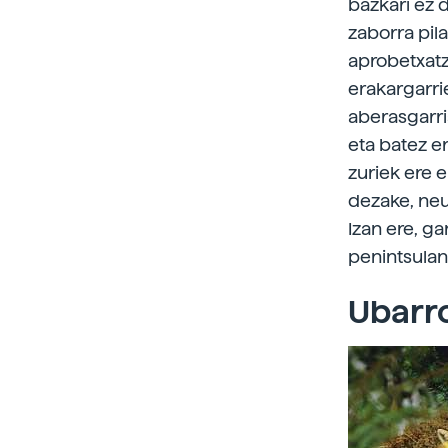
bazkari ez 
zaborra pil
aprobetxatz
erakargarrie
aberasgarria
eta batez e
zuriek ere e
dezake, neu
Izan ere, ga
penintsulan 
Ubarro