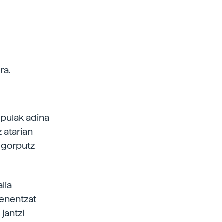
ra.
ipulak adina
 atarian
o gorputz
lia
ienentzat
jantzi