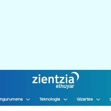
Ingurumena
Teknologia
Gizartea