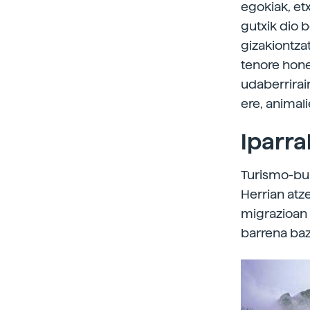
egokiak, et
gutxik dio 
gizakiontza
tenore hone
udaberrirai
ere, animal
Iparra
Turismo-bul
Herrian atze
migrazioan 
barrena baz