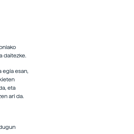
loniako
a daitezke.
a egia esan,
kieten
da, eta
en ari da.
 dugun