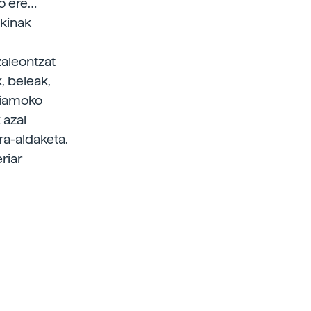
go ere…
akinak
zaleontzat
, beleak,
miamoko
 azal
ra-aldaketa.
riar