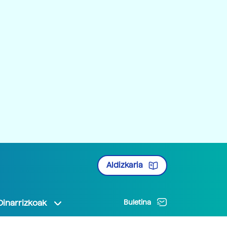
Aldizkaria
Oinarrizkoak
Buletina