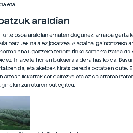
da eta.
batzuk araldian
ia?) urte osoa araldian ematen dugunez, arraroa gerta 
lia batzuek hala ez jokatzea. Alabaina, gainontzeko a
normalena ugaltzeko tenore finko samarra izatea da.
ibidez, hilabete honen bukaera aldera hasiko da. Bas
rtatzen da, eta aketzek kirats berezia botatzen dute. 
n artean liskarrak sor daitezke eta ez da arraroa izate
aginekin zarrataren bat egitea.