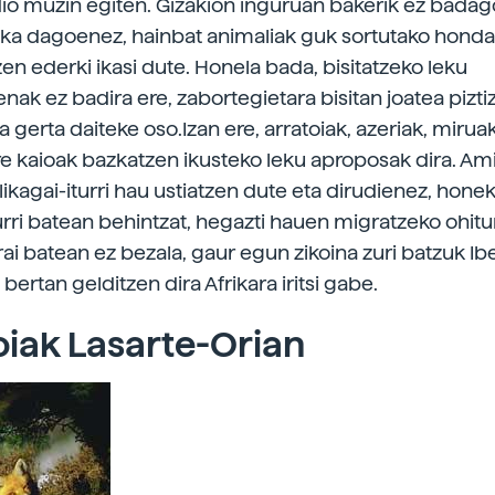
dio muzin egiten. Gizakion inguruan bakerik ez bada
aka dagoenez, hainbat animaliak guk sortutako hond
en ederki ikasi dute. Honela bada, bisitatzeko leku
nak ez badira ere, zabortegietara bisitan joatea pizti
 gerta daiteke oso.Izan ere, arratoiak, azeriak, miruak
re kaioak bazkatzen ikusteko leku aproposak dira. A
likagai-iturri hau ustiatzen dute eta dirudienez, honek
rri batean behintzat, hegazti hauen migratzeko ohitu
rai batean ez bezala, gaur egun zikoina zuri batzuk Ibe
bertan gelditzen dira Afrikara iritsi gabe.
iak Lasarte-Orian