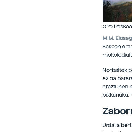
Giro fresko
M.M. Eloseg
Basoan eman
mokolodiak,
Norbaitek p
ez da bater
eraztunen b
pixkanaka, 
Zaborr
Urdaila ber