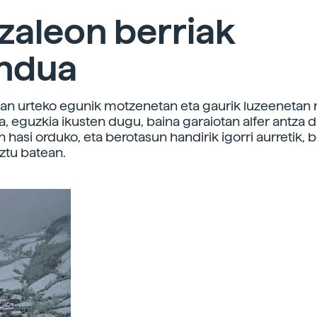
izaleon berriak
ndua
an urteko egunik motzenetan eta gaurik luzeenetan
a, eguzkia ikusten dugu, baina garaiotan alfer antza 
 hasi orduko, eta berotasun handirik igorri aurretik,
iztu batean.