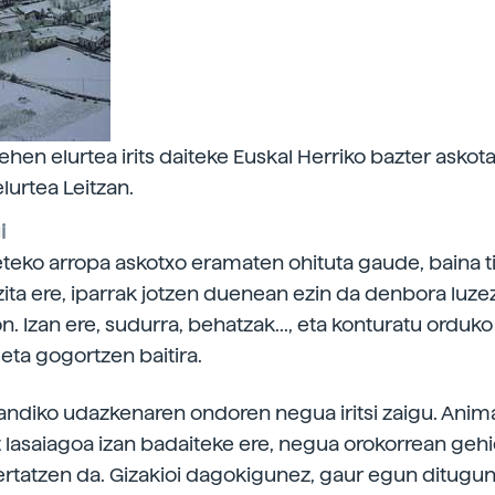
hen elurtea irits daiteke Euskal Herriko bazter askota
lurtea Leitzan.
i
eteko arropa askotxo eramaten ohituta gaude, baina t
zita ere, iparrak jotzen duenean ezin da denbora luzez
n. Izan ere, sudurra, behatzak..., eta konturatu orduk
eta gogortzen baitira.
handiko udazkenaren ondoren negua iritsi zaigu. Anima
 lasaiagoa izan badaiteke ere, negua orokorrean geh
rtatzen da. Gizakioi dagokigunez, gaur egun ditugun 