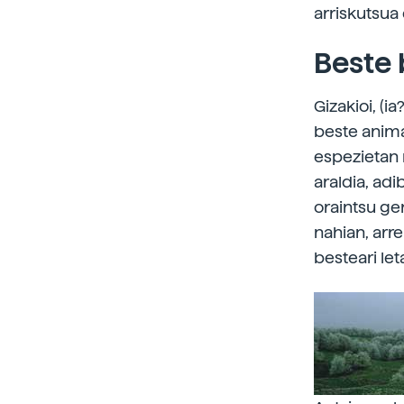
arriskutsua 
Beste 
Gizakioi, (
beste anima
espezietan 
araldia, ad
oraintsu ge
nahian, arre
besteari let