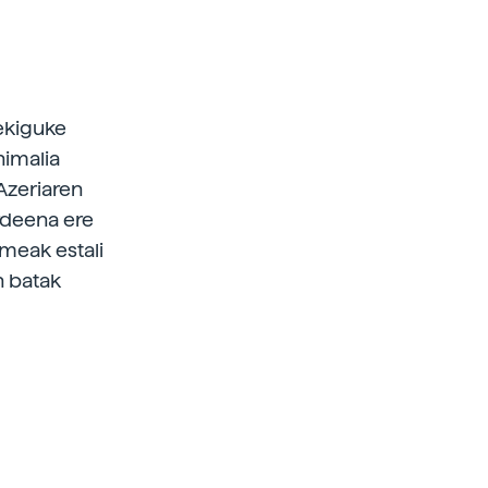
lekiguke
nimalia
Azeriaren
urdeena ere
Emeak estali
n batak