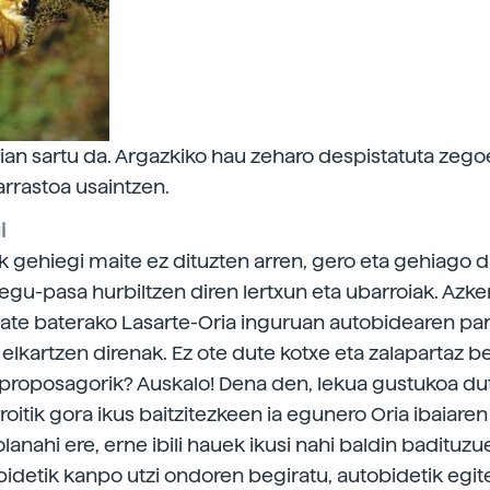
dian sartu da. Argazkiko hau zeharo despistatuta zeg
arrastoa usaintzen.
i
k gehiegi maite ez dituzten arren, gero eta gehiago d
negu-pasa hurbiltzen diren lertxun eta ubarroiak. Azke
sate baterako Lasarte-Oria inguruan autobidearen pa
elkartzen direnak. Ez ote dute kotxe eta zalapartaz be
proposagorik? Auskalo! Dena den, lekua gustukoa dut
roitik gora ikus baitzitezkeen ia egunero Oria ibaiare
lanahi ere, erne ibili hauek ikusi nahi baldin badituzue
pidetik kanpo utzi ondoren begiratu, autobidetik egit