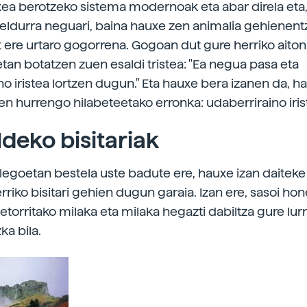
xea berotzeko sistema modernoak eta abar direla eta,
beldurra neguari, baina hauxe zen animalia gehienent
t ere urtaro gogorrena. Gogoan dut gure herriko aito
tan botatzen zuen esaldi tristea: "Ea negua pasa eta
no iristea lortzen dugun." Eta hauxe bera izanen da, h
ien hurrengo hilabeteetako erronka: udaberriraino iris
ldeko bisitariak
egoetan bestela uste badute ere, hauxe izan daiteke
rriko bisitari gehien dugun garaia. Izan ere, sasoi ho
etorritako milaka eta milaka hegazti dabiltza gure lur
ka bila.