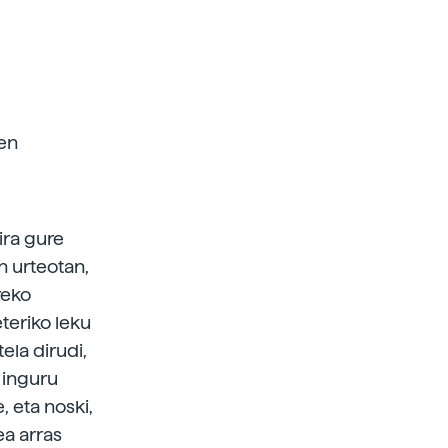
oen
ira gure
n urteotan,
reko
teriko leku
ela dirudi,
n inguru
, eta noski,
ea arras