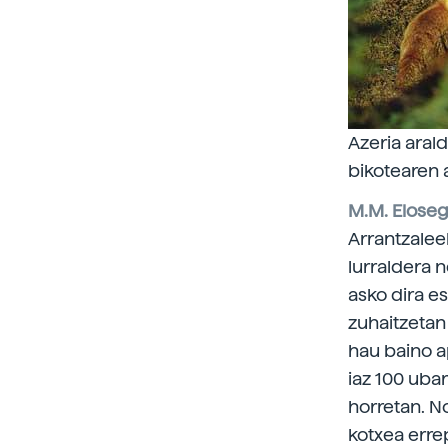
Azeria aral
bikotearen 
M.M. Eloseg
Arrantzalee
lurraldera 
asko dira e
zuhaitzetan 
hau baino a
iaz 100 ubar
horretan. No
kotxea erre