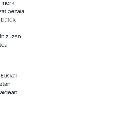
 inork
zat bezala
n batek
ain zuzen
tea.
 Euskal
netan
raldean