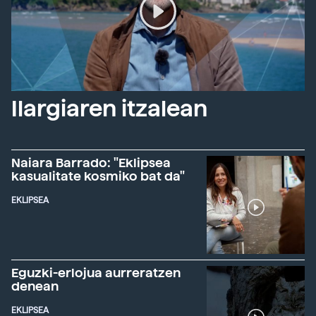
Ilargiaren itzalean
Naiara Barrado: "Eklipsea
kasualitate kosmiko bat da"
EKLIPSEA
Eguzki-erlojua aurreratzen
denean
EKLIPSEA