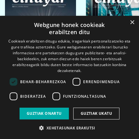
×
Webgune honek cookieak
erabiltzen ditu
Cookieak erabiltzen ditugu edukia, iragarkiak pertsonalizatzeko eta
gure trafikoa aztertzeko. Gure webgunearen erabilerari buruzko
informazioa ere partekatzen dugu gure publizitate- eta analisi-
bazkideekin, zuk eman diezun edo haiek beren zerbitzuak
erabiltzeagatik bildu duten beste informazio batzuekin konbina
dezaketenak.
BEHAR-BEHARREZKOA
ERRENDIMENDUA
BIDERATZEA
FUNTZIONALTASUNA
2026ko eka. 1a
2026ko mar. 1a
GUZTIAK ONARTU
GUZTIAK UKATU
XEHETASUNAK ERAKUTSI