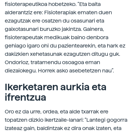
fisioterapeutikoa hobetzeko. “Eta baita
alderantziz ere: Fisioterapiak ematen duen
ezagutzak ere osatzen du osasunari eta
gaixotasunari buruzko jakintza. Gainera,
fisioterapeutak medikuak baino denbora
gehiago igaro ohi du pazientearekin, eta hark ez
dakizkien xehetasunak ezagutzen ditugu guk.
Ondorioz, tratamendu osoagoa eman
diezaiokegu. Horrek asko asebetetzen nau”.
Ikerketaren aurkia eta
ifrentzua
Oro ez da urre, ordea, eta alde txarrak ere
topatzen dizkio ikertzaile-lanari: “Lantegi gogorra
izateaz gain, baldintzak ez dira onak izaten, eta