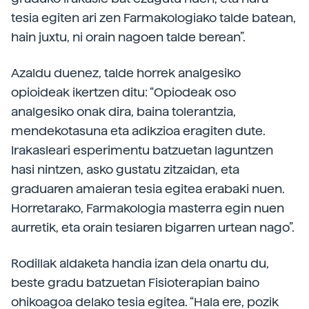
tesia egiten ari zen Farmakologiako talde batean,
hain juxtu, ni orain nagoen talde berean”.
Azaldu duenez, talde horrek analgesiko
opioideak ikertzen ditu: “Opiodeak oso
analgesiko onak dira, baina tolerantzia,
mendekotasuna eta adikzioa eragiten dute.
Irakasleari esperimentu batzuetan laguntzen
hasi nintzen, asko gustatu zitzaidan, eta
graduaren amaieran tesia egitea erabaki nuen.
Horretarako, Farmakologia masterra egin nuen
aurretik, eta orain tesiaren bigarren urtean nago”.
Rodillak aldaketa handia izan dela onartu du,
beste gradu batzuetan Fisioterapian baino
ohikoagoa delako tesia egitea. “Hala ere, pozik