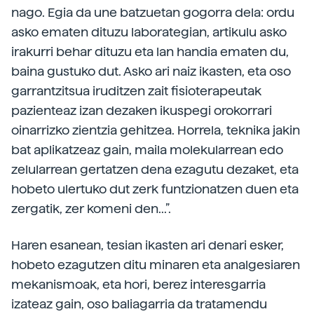
nago. Egia da une batzuetan gogorra dela: ordu
asko ematen dituzu laborategian, artikulu asko
irakurri behar dituzu eta lan handia ematen du,
baina gustuko dut. Asko ari naiz ikasten, eta oso
garrantzitsua iruditzen zait fisioterapeutak
pazienteaz izan dezaken ikuspegi orokorrari
oinarrizko zientzia gehitzea. Horrela, teknika jakin
bat aplikatzeaz gain, maila molekularrean edo
zelularrean gertatzen dena ezagutu dezaket, eta
hobeto ulertuko dut zerk funtzionatzen duen eta
zergatik, zer komeni den...”.
Haren esanean, tesian ikasten ari denari esker,
hobeto ezagutzen ditu minaren eta analgesiaren
mekanismoak, eta hori, berez interesgarria
izateaz gain, oso baliagarria da tratamendu