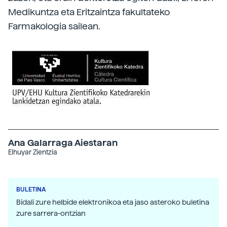
Medikuntza eta Eritzaintza fakultateko
Farmakologia sailean.
Ana Galarraga Aiestaran
Elhuyar Zientzia
BULETINA
Bidali zure helbide elektronikoa eta jaso asteroko buletina
zure sarrera-ontzian