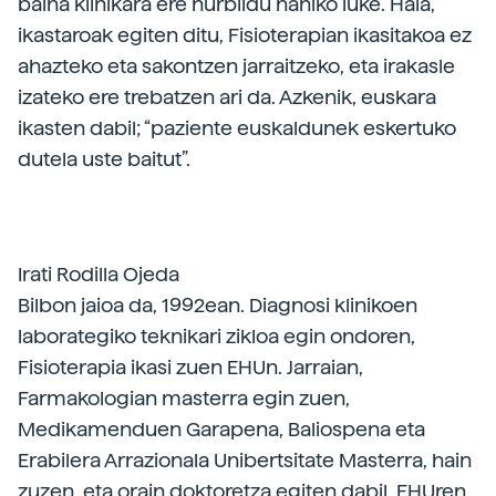
baina klinikara ere hurbildu nahiko luke. Hala,
ikastaroak egiten ditu, Fisioterapian ikasitakoa ez
ahazteko eta sakontzen jarraitzeko, eta irakasle
izateko ere trebatzen ari da. Azkenik, euskara
ikasten dabil; “paziente euskaldunek eskertuko
dutela uste baitut”.
Irati Rodilla Ojeda
Bilbon jaioa da, 1992ean. Diagnosi klinikoen
laborategiko teknikari zikloa egin ondoren,
Fisioterapia ikasi zuen EHUn. Jarraian,
Farmakologian masterra egin zuen,
Medikamenduen Garapena, Baliospena eta
Erabilera Arrazionala Unibertsitate Masterra, hain
zuzen, eta orain doktoretza egiten dabil, EHUren