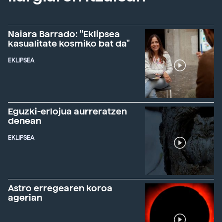
Naiara Barrado: "Eklipsea
kasualitate kosmiko bat da"
EKLIPSEA
Eguzki-erlojua aurreratzen
denean
EKLIPSEA
Astro erregearen koroa
agerian