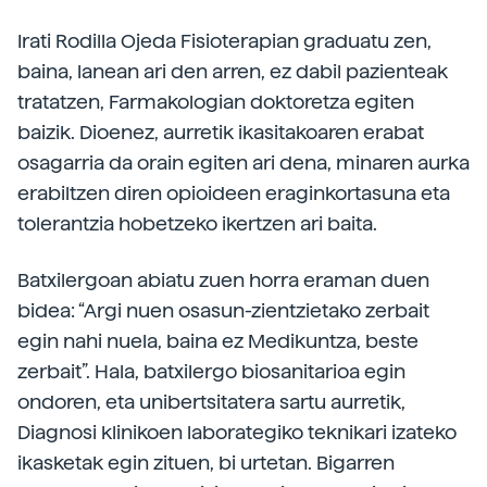
Irati Rodilla Ojeda Fisioterapian graduatu zen,
baina, lanean ari den arren, ez dabil pazienteak
tratatzen, Farmakologian doktoretza egiten
baizik. Dioenez, aurretik ikasitakoaren erabat
osagarria da orain egiten ari dena, minaren aurka
erabiltzen diren opioideen eraginkortasuna eta
tolerantzia hobetzeko ikertzen ari baita.
Batxilergoan abiatu zuen horra eraman duen
bidea: “Argi nuen osasun-zientzietako zerbait
egin nahi nuela, baina ez Medikuntza, beste
zerbait”. Hala, batxilergo biosanitarioa egin
ondoren, eta unibertsitatera sartu aurretik,
Diagnosi klinikoen laborategiko teknikari izateko
ikasketak egin zituen, bi urtetan. Bigarren