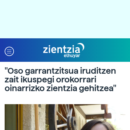
"Oso garrantzitsua iruditzen
zait ikuspegi orokorrari
oinarrizko zientzia gehitzea"