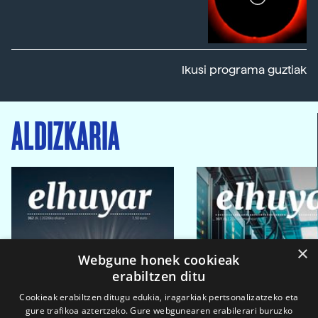
Ikusi programa guztiak
ALDIZKARIA
×
Webgune honek cookieak
erabiltzen ditu
Cookieak erabiltzen ditugu edukia, iragarkiak pertsonalizatzeko eta
gure trafikoa aztertzeko. Gure webgunearen erabilerari buruzko