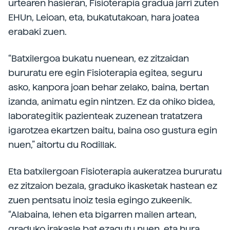
urtearen hasieran, Fisioterapia gradua jarri zuten
EHUn, Leioan, eta, bukatutakoan, hara joatea
erabaki zuen.
“Batxilergoa bukatu nuenean, ez zitzaidan
bururatu ere egin Fisioterapia egitea, seguru
asko, kanpora joan behar zelako, baina, bertan
izanda, animatu egin nintzen. Ez da ohiko bidea,
laborategitik pazienteak zuzenean tratatzera
igarotzea ekartzen baitu, baina oso gustura egin
nuen,” aitortu du Rodillak.
Eta batxilergoan Fisioterapia aukeratzea bururatu
ez zitzaion bezala, graduko ikasketak hastean ez
zuen pentsatu inoiz tesia egingo zukeenik.
“Alabaina, lehen eta bigarren mailen artean,
graduko irakasle bat ezagutu nuen, eta hura