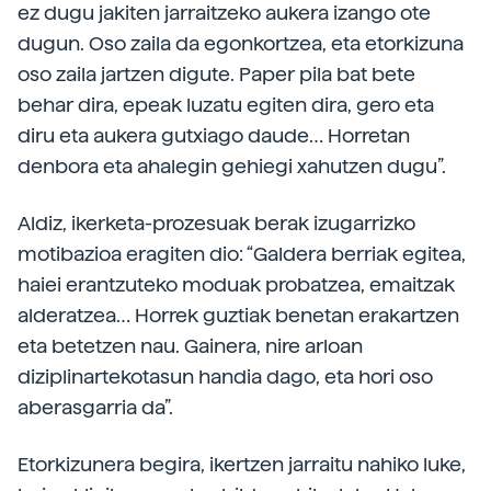
ez dugu jakiten jarraitzeko aukera izango ote
dugun. Oso zaila da egonkortzea, eta etorkizuna
oso zaila jartzen digute. Paper pila bat bete
behar dira, epeak luzatu egiten dira, gero eta
diru eta aukera gutxiago daude… Horretan
denbora eta ahalegin gehiegi xahutzen dugu”.
Aldiz, ikerketa-prozesuak berak izugarrizko
motibazioa eragiten dio: “Galdera berriak egitea,
haiei erantzuteko moduak probatzea, emaitzak
alderatzea… Horrek guztiak benetan erakartzen
eta betetzen nau. Gainera, nire arloan
diziplinartekotasun handia dago, eta hori oso
aberasgarria da”.
Etorkizunera begira, ikertzen jarraitu nahiko luke,