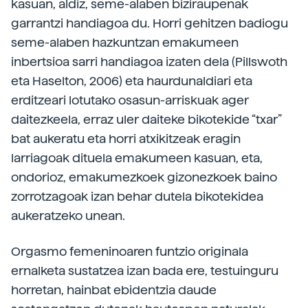
kasuan, aldiz, seme-alaben biziraupenak
garrantzi handiagoa du. Horri gehitzen badiogu
seme-alaben hazkuntzan emakumeen
inbertsioa sarri handiagoa izaten dela (Pillswoth
eta Haselton, 2006) eta haurdunaldiari eta
erditzeari lotutako osasun-arriskuak ager
daitezkeela, erraz uler daiteke bikotekide “txar”
bat aukeratu eta horri atxikitzeak eragin
larriagoak dituela emakumeen kasuan, eta,
ondorioz, emakumezkoek gizonezkoek baino
zorrotzagoak izan behar dutela bikotekidea
aukeratzeko unean.
Orgasmo femeninoaren funtzio originala
ernalketa sustatzea izan bada ere, testuinguru
horretan, hainbat ebidentzia daude