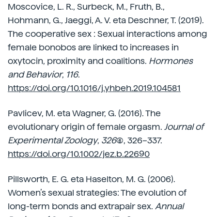
Moscovice, L. R., Surbeck, M., Fruth, B.,
Hohmann, G., Jaeggi, A. V. eta Deschner, T. (2019).
The cooperative sex : Sexual interactions among
female bonobos are linked to increases in
oxytocin, proximity and coalitions.
Hormones
and Behavior
,
116
.
https://doi.org/10.1016/j.yhbeh.2019.104581
Pavlicev, M. eta Wagner, G. (2016). The
evolutionary origin of female orgasm.
Journal of
Experimental Zoology
,
326
(6), 326–337.
https://doi.org/10.1002/jez.b.22690
Pillsworth, E. G. eta Haselton, M. G. (2006).
Women’s sexual strategies: The evolution of
long-term bonds and extrapair sex.
Annual