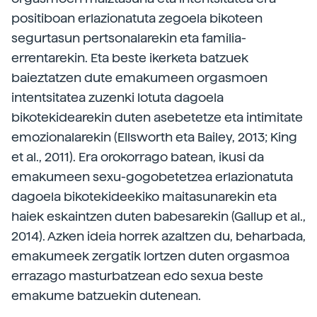
positiboan erlazionatuta zegoela bikoteen
segurtasun pertsonalarekin eta familia-
errentarekin. Eta beste ikerketa batzuek
baieztatzen dute emakumeen orgasmoen
intentsitatea zuzenki lotuta dagoela
bikotekidearekin duten asebetetze eta intimitate
emozionalarekin (Ellsworth eta Bailey, 2013; King
et al., 2011). Era orokorrago batean, ikusi da
emakumeen sexu-gogobetetzea erlazionatuta
dagoela bikotekideekiko maitasunarekin eta
haiek eskaintzen duten babesarekin (Gallup et al.,
2014). Azken ideia horrek azaltzen du, beharbada,
emakumeek zergatik lortzen duten orgasmoa
errazago masturbatzean edo sexua beste
emakume batzuekin dutenean.