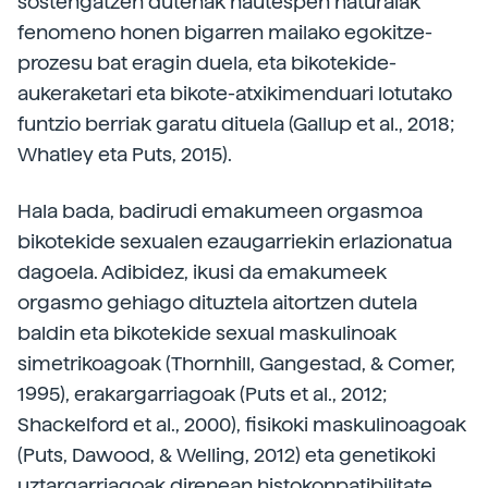
sostengatzen dutenak hautespen naturalak
fenomeno honen bigarren mailako egokitze-
prozesu bat eragin duela, eta bikotekide-
aukeraketari eta bikote-atxikimenduari lotutako
funtzio berriak garatu dituela (Gallup et al., 2018;
Whatley eta Puts, 2015).
Hala bada, badirudi emakumeen orgasmoa
bikotekide sexualen ezaugarriekin erlazionatua
dagoela. Adibidez, ikusi da emakumeek
orgasmo gehiago dituztela aitortzen dutela
baldin eta bikotekide sexual maskulinoak
simetrikoagoak (Thornhill, Gangestad, & Comer,
1995), erakargarriagoak (Puts et al., 2012;
Shackelford et al., 2000), fisikoki maskulinoagoak
(Puts, Dawood, & Welling, 2012) eta genetikoki
uztargarriagoak direnean histokonpatibilitate