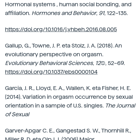
Hormonal systems , human social bonding, and
affiliation.
Hormones and Behavior
,
91
, 122–135.
https://doi.org/10.1016/j.yhbeh.2016.08.005
Gallup, G., Towne, J. P. eta Stolz, J. A. (2018). An
evolutionary perspective on orgasm.
Evolutionary Behavioral Sciences
,
12
(1), 52–69.
https://doi.org/10.1037/ebs0000104
Garcia, J. R., Lloyd, E. A., Wallen, K. eta Fisher, H. E.
(2014). Variation in orgasm occurrence by sexual
orientation in a sample of U.S. singles.
The Journal
of Sexual
Garver-Apgar C. E., Gangestad S. W., Thornhill R.,
Miller R. D. eta Olp J. J. (2006) Major