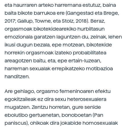
eta haurraren arteko harremana estutuz, baina
baita bikote barrukoa ere (Gangestad eta Brege,
2017; Gallup, Towne, eta Stolz, 2018). Beraz,
orgasmoak bikotekidearekiko hurbiltasun
emozionala garatzen laguntzen du, zeinak, lehen
ikusi dugun bezala, epe motzean, bikotekide
horrekin orgasmoak izateko probabilitatea
areagotzen baitu, eta, epe ertain-luzean,
harreman sexualak errepikatzeko motibazioa
handitzen.
Are gehiago, orgasmo femeninoaren efektu
egokitzaileak ez dira sexu heterosexualera
mugatzen. Zentzu horretan, gure senide
ebolutibo gertuenetan, bonoboetan (Pan
paniscus), ohikoak dira jokabide homosexualak