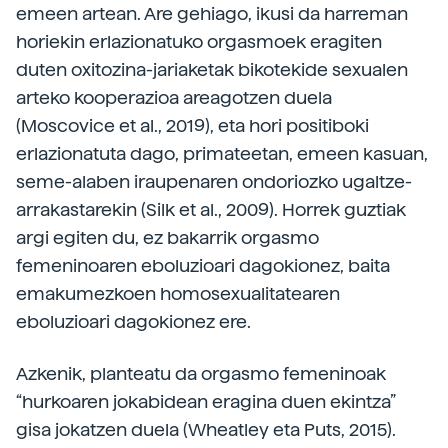
emeen artean. Are gehiago, ikusi da harreman
horiekin erlazionatuko orgasmoek eragiten
duten oxitozina-jariaketak bikotekide sexualen
arteko kooperazioa areagotzen duela
(Moscovice et al., 2019), eta hori positiboki
erlazionatuta dago, primateetan, emeen kasuan,
seme-alaben iraupenaren ondoriozko ugaltze-
arrakastarekin (Silk et al., 2009). Horrek guztiak
argi egiten du, ez bakarrik orgasmo
femeninoaren eboluzioari dagokionez, baita
emakumezkoen homosexualitatearen
eboluzioari dagokionez ere.
Azkenik, planteatu da orgasmo femeninoak
“hurkoaren jokabidean eragina duen ekintza”
gisa jokatzen duela (Wheatley eta Puts, 2015).