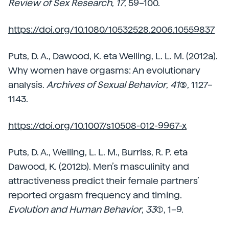
Review of Sex Research
,
17
, 59–100.
https://doi.org/10.1080/10532528.2006.10559837
Puts, D. A., Dawood, K. eta Welling, L. L. M. (2012a).
Why women have orgasms: An evolutionary
analysis.
Archives of Sexual Behavior
,
41
(5), 1127–
1143.
https://doi.org/10.1007/s10508-012-9967-x
Puts, D. A., Welling, L. L. M., Burriss, R. P. eta
Dawood, K. (2012b). Men’s masculinity and
attractiveness predict their female partners’
reported orgasm frequency and timing.
Evolution and Human Behavior
,
33
(1), 1–9.