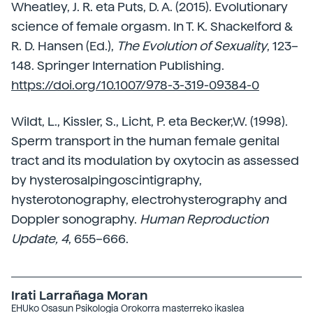
Wheatley, J. R. eta Puts, D. A. (2015). Evolutionary
science of female orgasm. In T. K. Shackelford &
R. D. Hansen (Ed.),
The Evolution of Sexuality
, 123–
148. Springer Internation Publishing.
https://doi.org/10.1007/978-3-319-09384-0
Wildt, L., Kissler, S., Licht, P. eta Becker,W. (1998).
Sperm transport in the human female genital
tract and its modulation by oxytocin as assessed
by hysterosalpingoscintigraphy,
hysterotonography, electrohysterography and
Doppler sonography.
Human Reproduction
Update, 4
, 655–666.
Irati Larrañaga Moran
EHUko Osasun Psikologia Orokorra masterreko ikaslea