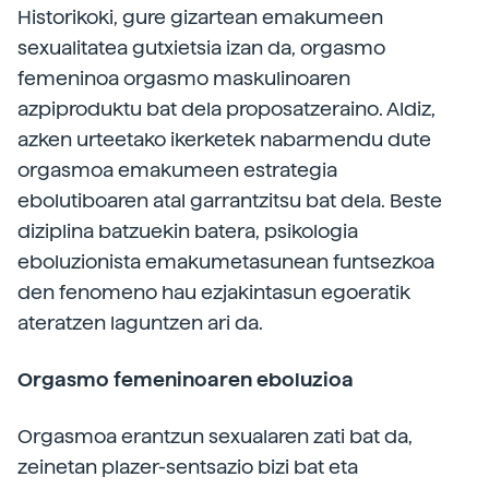
Historikoki, gure gizartean emakumeen
sexualitatea gutxietsia izan da, orgasmo
femeninoa orgasmo maskulinoaren
azpiproduktu bat dela proposatzeraino. Aldiz,
azken urteetako ikerketek nabarmendu dute
orgasmoa emakumeen estrategia
ebolutiboaren atal garrantzitsu bat dela. Beste
diziplina batzuekin batera, psikologia
eboluzionista emakumetasunean funtsezkoa
den fenomeno hau ezjakintasun egoeratik
ateratzen laguntzen ari da.
Orgasmo femeninoaren eboluzioa
Orgasmoa erantzun sexualaren zati bat da,
zeinetan plazer-sentsazio bizi bat eta