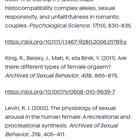
histocompatibility complex alleles, sexual
responsivity, and unfaithfulness in romantic
couples.
Psychological Science
,
17
(10), 830–835.
https://doi.org/10.1111/j.1467-9280.2006.01789.x
King, R., Belsky, J., Mah, K. eta Binik, Y. (2011). Are
there different types of female orgasm?
Archives of Sexual Behavior
,
40
(5), 865–875.
https://doi.org/10.1007/s10508-010-9639-7
Levin, R. J. (2002). The physiology of sexual
arousal in the human female: A recreational and
procreational synthesis.
Archives of Sexual
Behavior
,
31
(5), 405–411.