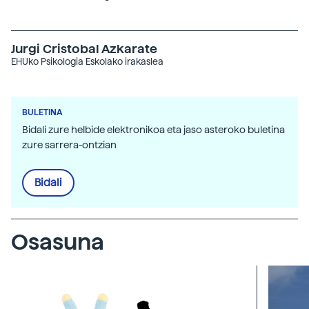
Jurgi Cristobal Azkarate
EHUko Psikologia Eskolako irakaslea
BULETINA
Bidali zure helbide elektronikoa eta jaso asteroko buletina
zure sarrera-ontzian
Bidali
Osasuna