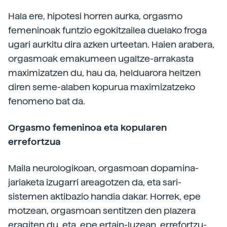
Hala ere, hipotesi horren aurka, orgasmo
femeninoak funtzio egokitzailea duelako froga
ugari aurkitu dira azken urteetan. Haien arabera,
orgasmoak emakumeen ugaltze-arrakasta
maximizatzen du, hau da, helduarora heltzen
diren seme-alaben kopurua maximizatzeko
fenomeno bat da.
Orgasmo femeninoa eta kopularen
errefortzua
Maila neurologikoan, orgasmoan dopamina-
jariaketa izugarri areagotzen da, eta sari-
sistemen aktibazio handia dakar. Horrek, epe
motzean, orgasmoan sentitzen den plazera
eragiten du, eta, epe ertain-luzean, errefortzu-