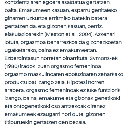
kontzientziaren egoera asaldatua gertatzen
baita. Emakumeen kasuan, esparru genitaleko
giharren uzkurtze erritmiko batekin batera
gertatzen da, eta gizonen kasuan, berriz,
eiakulazioarekin (Meston et al., 2004). Azkenari
lotuta, orgasmoa beharrezkoa da gizonezkoetan
ugalketarako, baina ez emakumeetan.
Ezberdintasun horretan oinarrituta, Symons-ek
(1980) iradoki zuen orgasmo femeninoa
orgasmo maskulinoaren eboluzioaren zeharkako
produktu bat izango zela. Hipotesi horren
arabera, orgasmo femeninoak ez luke funtziorik
izango, baina, emakume eta gizonak genetikoki
eta ontogenetikoki oso antzekoak direnez,
emakumeek ezaugarri hori dute, gizonen
titiburuekin gertatzen den bezala.