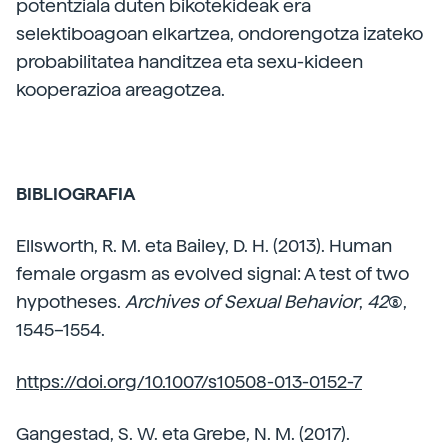
potentziala duten bikotekideak era
selektiboagoan elkartzea, ondorengotza izateko
probabilitatea handitzea eta sexu-kideen
kooperazioa areagotzea.
BIBLIOGRAFIA
Ellsworth, R. M. eta Bailey, D. H. (2013). Human
female orgasm as evolved signal: A test of two
hypotheses.
Archives of Sexual Behavior
,
42
(8),
1545–1554.
https://doi.org/10.1007/s10508-013-0152-7
Gangestad, S. W. eta Grebe, N. M. (2017).