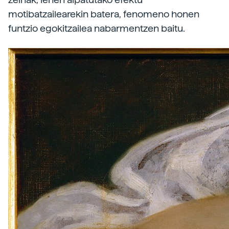
motibatzailearekin batera, fenomeno honen
funtzio egokitzailea nabarmentzen baitu.