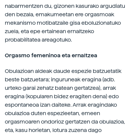
nabarmentzen du, gizonen kasurako argudiatu
den bezala, emakumeetan ere orgasmoak
mekanismo motibatzaile gisa eboluzionatuko
zuela, eta epe ertainean ernaltzeko
probabilitatea areagotuko.
Orgasmo femeninoa eta ernaltzea
Obulazioan aldeak daude espezie batzuetatik
beste batzuetara; inguruneak eragina (adb.
urteko garai zehatz batean gertatzea), arrak
eragina (kopularen bidez eragiten dena) edo
espontaneoa izan daiteke. Arrak eragindako
obulazioa duten espezieetan, emeen
orgasmoaren ondorioz gertatzen da obulazioa,
eta, kasu horietan, lotura zuzena dago