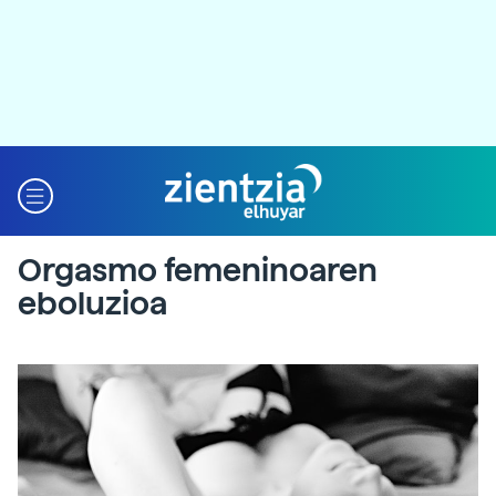
Orgasmo femeninoaren
eboluzioa