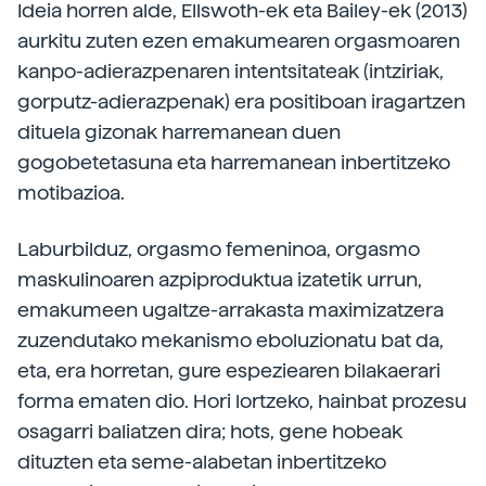
Ideia horren alde, Ellswoth-ek eta Bailey-ek (2013)
aurkitu zuten ezen emakumearen orgasmoaren
kanpo-adierazpenaren intentsitateak (intziriak,
gorputz-adierazpenak) era positiboan iragartzen
dituela gizonak harremanean duen
gogobetetasuna eta harremanean inbertitzeko
motibazioa.
Laburbilduz, orgasmo femeninoa, orgasmo
maskulinoaren azpiproduktua izatetik urrun,
emakumeen ugaltze-arrakasta maximizatzera
zuzendutako mekanismo eboluzionatu bat da,
eta, era horretan, gure espeziearen bilakaerari
forma ematen dio. Hori lortzeko, hainbat prozesu
osagarri baliatzen dira; hots, gene hobeak
dituzten eta seme-alabetan inbertitzeko