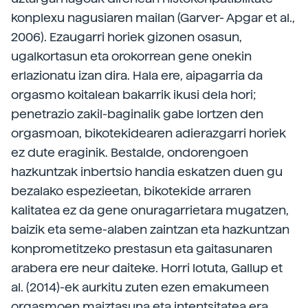
konplexu nagusiaren mailan (Garver- Apgar et al.,
2006). Ezaugarri horiek gizonen osasun,
ugalkortasun eta orokorrean gene onekin
erlazionatu izan dira. Hala ere, aipagarria da
orgasmo koitalean bakarrik ikusi dela hori;
penetrazio zakil-baginalik gabe lortzen den
orgasmoan, bikotekidearen adierazgarri horiek
ez dute eraginik. Bestalde, ondorengoen
hazkuntzak inbertsio handia eskatzen duen gu
bezalako espezieetan, bikotekide arraren
kalitatea ez da gene onuragarrietara mugatzen,
baizik eta seme-alaben zaintzan eta hazkuntzan
konprometitzeko prestasun eta gaitasunaren
arabera ere neur daiteke. Horri lotuta, Gallup et
al. (2014)-ek aurkitu zuten ezen emakumeen
orgasmoen maiztasuna eta intentsitatea era