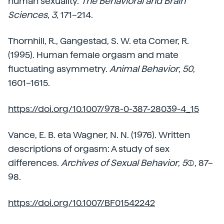
human sexuality.
The Behavioral and Brain
Sciences
,
3
, 171–214.
Thornhill, R., Gangestad, S. W. eta Comer, R.
(1995). Human female orgasm and mate
fluctuating asymmetry.
Animal Behavior
,
50
,
1601–1615.
https://doi.org/10.1007/978-0-387-28039-4_15
Vance, E. B. eta Wagner, N. N. (1976). Written
descriptions of orgasm: A study of sex
differences.
Archives of Sexual Behavior
,
5
(1), 87–
98.
https://doi.org/10.1007/BF01542242