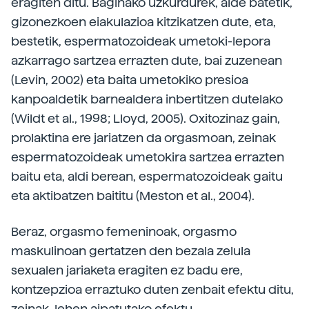
eragiten ditu. Baginako uzkurdurek, alde batetik,
gizonezkoen eiakulazioa kitzikatzen dute, eta,
bestetik, espermatozoideak umetoki-lepora
azkarrago sartzea errazten dute, bai zuzenean
(Levin, 2002) eta baita umetokiko presioa
kanpoaldetik barnealdera inbertitzen dutelako
(Wildt et al., 1998; Lloyd, 2005). Oxitozinaz gain,
prolaktina ere jariatzen da orgasmoan, zeinak
espermatozoideak umetokira sartzea errazten
baitu eta, aldi berean, espermatozoideak gaitu
eta aktibatzen baititu (Meston et al., 2004).
Beraz, orgasmo femeninoak, orgasmo
maskulinoan gertatzen den bezala zelula
sexualen jariaketa eragiten ez badu ere,
kontzepzioa erraztuko duten zenbait efektu ditu,
zeinak, lehen aipatutako efektu