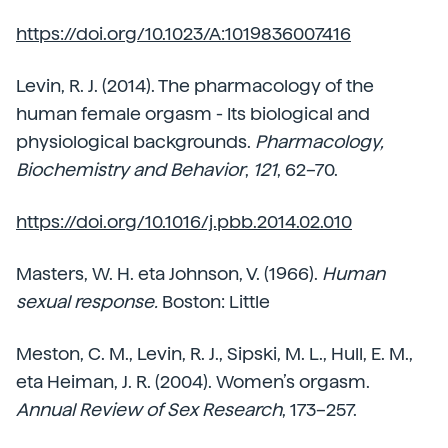
https://doi.org/10.1023/A:1019836007416
Levin, R. J. (2014). The pharmacology of the
human female orgasm - Its biological and
physiological backgrounds.
Pharmacology,
Biochemistry and Behavior
,
121
, 62–70.
https://doi.org/10.1016/j.pbb.2014.02.010
Masters, W. H. eta Johnson, V. (1966).
Human
sexual response.
Boston: Little
Meston, C. M., Levin, R. J., Sipski, M. L., Hull, E. M.,
eta Heiman, J. R. (2004). Women’s orgasm.
Annual Review of Sex Research
, 173–257.