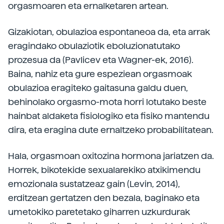
orgasmoaren eta ernalketaren artean.
Gizakiotan, obulazioa espontaneoa da, eta arrak
eragindako obulaziotik eboluzionatutako
prozesua da (Pavlicev eta Wagner-ek, 2016).
Baina, nahiz eta gure espeziean orgasmoak
obulazioa eragiteko gaitasuna galdu duen,
behinolako orgasmo-mota horri lotutako beste
hainbat aldaketa fisiologiko eta fisiko mantendu
dira, eta eragina dute ernaltzeko probabilitatean.
Hala, orgasmoan oxitozina hormona jariatzen da.
Horrek, bikotekide sexualarekiko atxikimendu
emozionala sustatzeaz gain (Levin, 2014),
erditzean gertatzen den bezala, baginako eta
umetokiko paretetako giharren uzkurdurak