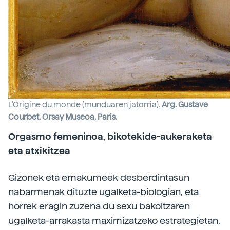
L’Origine du monde (munduaren jatorria).
Arg. Gustave
Courbet. Orsay Museoa, Paris.
Orgasmo femeninoa, bikotekide-aukeraketa
eta atxikitzea
Gizonek eta emakumeek desberdintasun
nabarmenak dituzte ugalketa-biologian, eta
horrek eragin zuzena du sexu bakoitzaren
ugalketa-arrakasta maximizatzeko estrategietan.