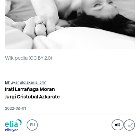
Wikipedia (CC BY 2.0)
Elhuyar aldizkaria: 347
Irati Larrañaga Moran
Jurgi Cristobal Azkarate
2022-09-01
EU