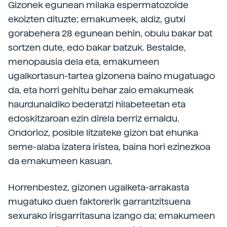
Gizonek egunean milaka espermatozoide
ekoizten dituzte; emakumeek, aldiz, gutxi
gorabehera 28 egunean behin, obulu bakar bat
sortzen dute, edo bakar batzuk. Bestalde,
menopausia dela eta, emakumeen
ugalkortasun-tartea gizonena baino mugatuago
da, eta horri gehitu behar zaio emakumeak
haurdunaldiko bederatzi hilabeteetan eta
edoskitzaroan ezin direla berriz ernaldu.
Ondorioz, posible litzateke gizon bat ehunka
seme-alaba izatera iristea, baina hori ezinezkoa
da emakumeen kasuan.
Horrenbestez, gizonen ugalketa-arrakasta
mugatuko duen faktorerik garrantzitsuena
sexurako irisgarritasuna izango da; emakumeen