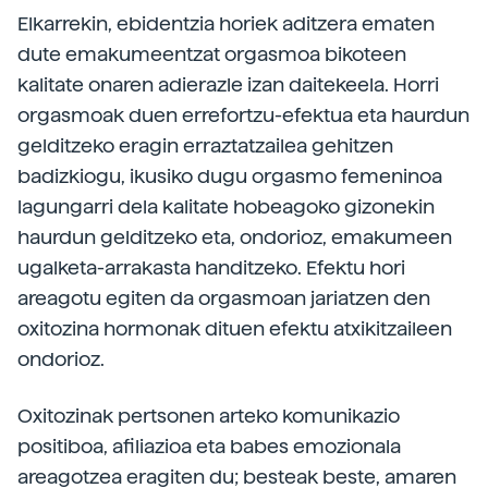
Elkarrekin, ebidentzia horiek aditzera ematen
dute emakumeentzat orgasmoa bikoteen
kalitate onaren adierazle izan daitekeela. Horri
orgasmoak duen errefortzu-efektua eta haurdun
gelditzeko eragin erraztatzailea gehitzen
badizkiogu, ikusiko dugu orgasmo femeninoa
lagungarri dela kalitate hobeagoko gizonekin
haurdun gelditzeko eta, ondorioz, emakumeen
ugalketa-arrakasta handitzeko. Efektu hori
areagotu egiten da orgasmoan jariatzen den
oxitozina hormonak dituen efektu atxikitzaileen
ondorioz.
Oxitozinak pertsonen arteko komunikazio
positiboa, afiliazioa eta babes emozionala
areagotzea eragiten du; besteak beste, amaren