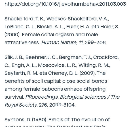
https://doi.org/10.1016/j.evolhumbehav.2011.03.003
Shackelford, T. K., Weekes-Shackelford, V. A.,
LeBlanc, G. J., Bleske, A. L., Euler, H. A. eta Hoier, S.
(2000). Female coital orgasm and male
attractiveness.
Human Nature, 11
, 299–306
Silk, J. B., Beehner, J. C., Bergman, T. J., Crockford,
C., Engh, A. L., Moscovice, L. R., Witting, R. M.,
Seyfarth, R. M. eta Cheney, D. L. (2009). The
benefits of socil capital: close social bonds
among female baboons enhace offspring
survival.
PRoceedings. Biological sciences / The
Royal Society.
276, 2099-3104.
Symons, D. (1980). Precis of: The evolution of