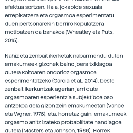
efektua sortzen. Hala, jokabide sexuala
errepikatzera eta orgasmoa esperimentatu
duen pertsonarekin berriro kopulatzera
motibatzen da banakoa (Wheatley eta Puts,
2015).
Nahiz eta zenbait ikerketak nabarmendu duten
emakumeek gizonek baino joera txikiagoa
dutela koitoaren ondorioz orgasmoa
esperimentatzeko (Garcia et al., 2014), beste
zenbait ikerkuntzak agerian jarri dute
orgasmoaren esperientzia subjektiboa oso
antzekoa dela gizon zein emakumeetan (Vance
eta Wgner, 1976), eta, horretaz gain, emakumeek
orgasmo anitz izateko probabilitate handiagoa
dutela (Masters eta Johnson, 1966). Horrek