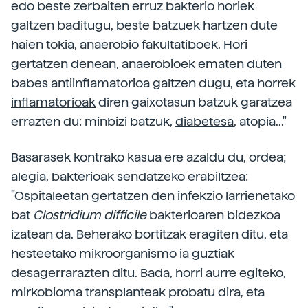
edo beste zerbaiten erruz bakterio horiek
galtzen baditugu, beste batzuek hartzen dute
haien tokia, anaerobio fakultatiboek. Hori
gertatzen denean, anaerobioek ematen duten
babes antiinflamatorioa galtzen dugu, eta horrek
inflamatorioak
diren gaixotasun batzuk garatzea
errazten du: minbizi batzuk,
diabetesa
, atopia..."
Basarasek kontrako kasua ere azaldu du, ordea;
alegia, bakterioak sendatzeko erabiltzea:
"Ospitaleetan gertatzen den infekzio larrienetako
bat
Clostridium difficile
bakterioaren bidezkoa
izatean da. Beherako bortitzak eragiten ditu, eta
hesteetako mikroorganismo ia guztiak
desagerrarazten ditu. Bada, horri aurre egiteko,
mirkobioma transplanteak probatu dira, eta