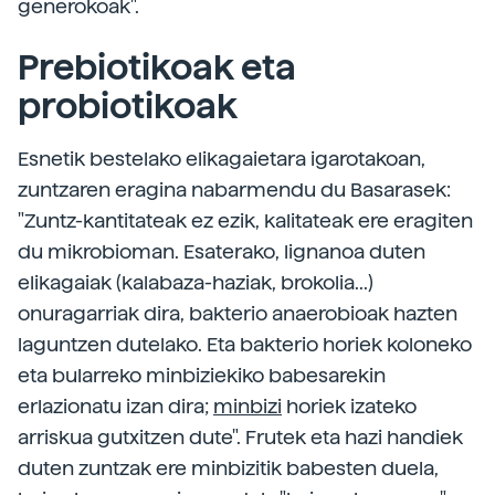
generokoak".
Prebiotikoak eta
probiotikoak
Esnetik bestelako elikagaietara igarotakoan,
zuntzaren eragina nabarmendu du Basarasek:
"Zuntz-kantitateak ez ezik, kalitateak ere eragiten
du mikrobioman. Esaterako, lignanoa duten
elikagaiak (kalabaza-haziak, brokolia...)
onuragarriak dira, bakterio anaerobioak hazten
laguntzen dutelako. Eta bakterio horiek koloneko
eta bularreko minbiziekiko babesarekin
erlazionatu izan dira;
minbizi
horiek izateko
arriskua gutxitzen dute". Frutek eta hazi handiek
duten zuntzak ere minbizitik babesten duela,