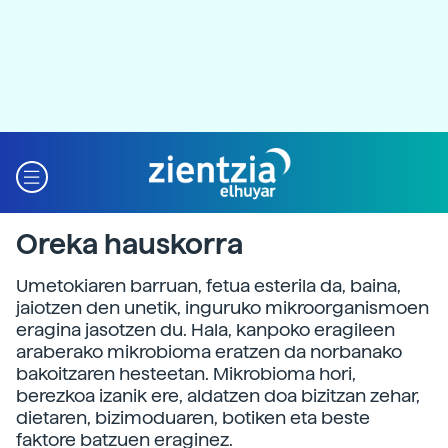
Oreka hauskorra
Umetokiaren barruan, fetua esterila da, baina,
jaiotzen den unetik, inguruko mikroorganismoen
eragina jasotzen du. Hala, kanpoko eragileen
araberako mikrobioma eratzen da norbanako
bakoitzaren hesteetan. Mikrobioma hori,
berezkoa izanik ere, aldatzen doa bizitzan zehar,
dietaren, bizimoduaren, botiken eta beste
faktore batzuen eraginez.