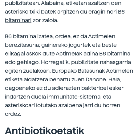
publizitatean. Alabaina, etiketan azaltzen den
asterisko txiki batek argitzen du eragin hori B6
bitaminari
zor zaiola.
B6 bitamina izatea, ordea, ez da Actimelen
berezitasuna; gainerako jogurtek eta beste
elikagai askok dute Actimelak adina B6 bitamina
edo gehiago. Horregatik, publizitate nahasgarria
egiten zuelakoan, Europako Batasunak Actimelen
etiketa aldatzera behartu zuen Danone. Hala,
dagoeneko ez du adierazten bakterioei esker
indartzen duela immunitate-sistema, eta
asteriskoari lotutako azalpena jarri du horren
ordez.
Antibiotikoetatik