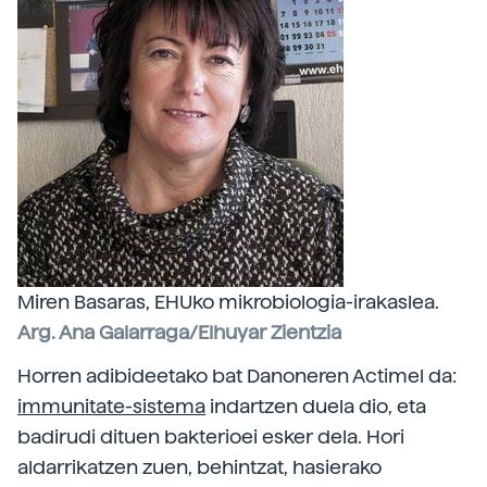
Miren Basaras, EHUko mikrobiologia-irakaslea.
Arg. Ana Galarraga/Elhuyar Zientzia
Horren adibideetako bat Danoneren Actimel da:
immunitate-sistema
indartzen duela dio, eta
badirudi dituen bakterioei esker dela. Hori
aldarrikatzen zuen, behintzat, hasierako