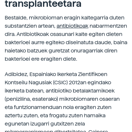
transplanteetara
Bestalde, mikrobioman eragin kaltegarria duten
substantzien artean,
antibiotikoak
nabarmentzen
dira. Antibiotikoak osasunari kalte egiten dieten
bakterioei aurre egiteko diseinatuta daude, baina
haietako batzuek guretzat onuragarriak diren
bakterioei ere eragiten diete.
Adibidez, Espainiako Ikerketa Zientifikoen
Kontseilu Nagusiak (CSIC) 2012an egindako
ikerketa batean, antibiotiko betalaktamikoek
(penizilina, esaterako) mikrobiomaren osaeran
eta funtzionamenduan nola eragiten zuten
aztertu zuten, eta frogatu zuten hamaika
egunetan izugarri gutxitzen zela
mikroorganismoen dibertsitatea. Gainera,