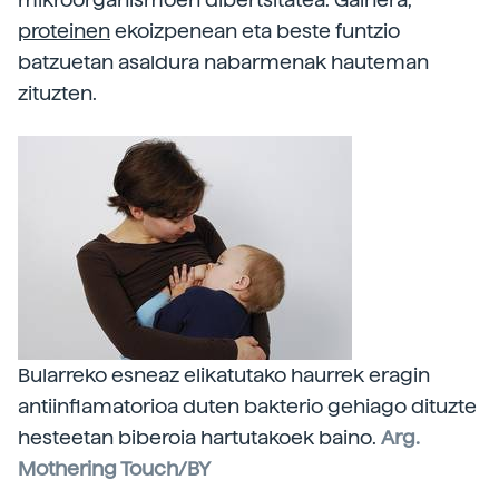
proteinen
ekoizpenean eta beste funtzio
batzuetan asaldura nabarmenak hauteman
zituzten.
Bularreko esneaz elikatutako haurrek eragin
antiinflamatorioa duten bakterio gehiago dituzte
hesteetan biberoia hartutakoek baino.
Arg.
Mothering Touch/BY