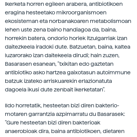
Ikerketa horren egileen arabera, antibiotikoen
eragina hesteetako mikroorganismoen
ekosisteman eta norbanakoaren metabolismoan
lehen uste zena baino handiagoa da, baina,
horrekin batera, ondorio horiek itzulgarriak izan
daitezkeela iradoki dute. Batzuetan, baina, kaltea
luzarorako izan daitekeela dirudi; hain zuzen,
Basarasen esanean, "txikitan edo gaztetan
antibiotiko asko hartzea gaixotasun autoimmune
batzuk izateko arriskuarekin erlazionatuta
dagoela ikusi dute zenbait ikerketatan".
Ildo horretatik, hesteetan bizi diren bakterio-
motaren garrantzia azpimarratu du Basarasek:
"Gure hesteetan bizi diren bakterioak
anaerobioak dira, baina antibiotikoen, dietaren