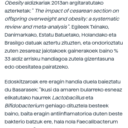
Obesity
aldizkariak 2013an argitaratutako
azterketak: "
The impact of cesarean section on
offspring overweight and obesity: a systematic
review and meta-analysis
". Egileek Txinako,
Danimarkako, Estatu Batuetako, Holandako eta
Brasilgo datuak aztertu zituzten, eta ondorioztatu
zuten zesareaz jaiotakoek gainerakoek baino %
33 aldiz arrisku handiagoa zutela gizentasuna
edo obesitatea pairatzeko.
Edoskitzaroak ere eragin handia duela baieztatu
du Basarasek: "Ikusi da amaren bularreko esneaz
elikatutako haurrek
Lactobacillus
eta
Bifidobacterium
gehiago dituztela besteek
baino, baita eragin antiinflamatorioa duten beste
bakterio batzuk ere, hala nola Faecalibacterum