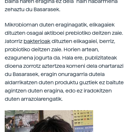
baina haren eragina ez dela "hain nabarmena"
zehaztu du Basarasek.
Mikrobioman duten eraginagatik, elikagaiek
dituzten osagai aktiboei prebiotiko deitzen zaie.
Jatorriz
bakterioak
dituzten elikagaiei, berriz,
probiotiko deitzen zaie. Horien artean,
ezagunena jogurta da. Hala ere, publizitateak
dioena zorrotz aztertzea komeni dela ohartarazi
du Basarasek, eragin onuragarria dutela
aldarrikatzen duten produktu guztiek ez baitute
agintzen duten eragina, edo ez iradokitzen
duten arrazoiarengatik.