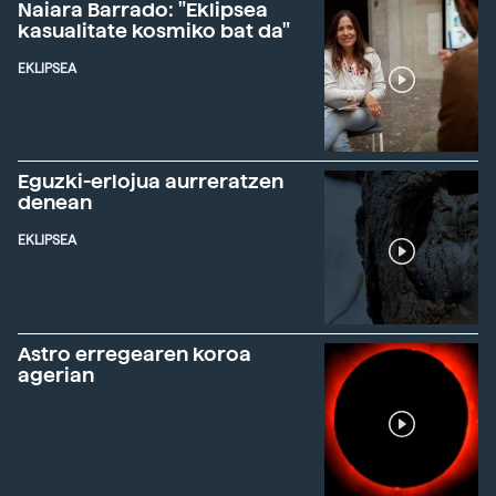
Naiara Barrado: "Eklipsea
kasualitate kosmiko bat da"
EKLIPSEA
Eguzki-erlojua aurreratzen
denean
EKLIPSEA
Astro erregearen koroa
agerian