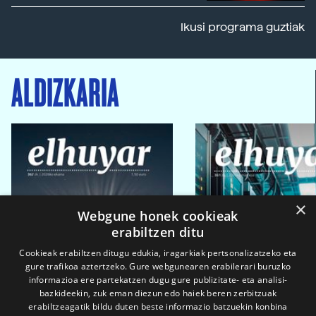
Ikusi programa guztiak
ALDIZKARIA
×
Webgune honek cookieak
erabiltzen ditu
Cookieak erabiltzen ditugu edukia, iragarkiak pertsonalizatzeko eta
gure trafikoa aztertzeko. Gure webgunearen erabilerari buruzko
informazioa ere partekatzen dugu gure publizitate- eta analisi-
bazkideekin, zuk eman diezun edo haiek beren zerbitzuak
erabiltzeagatik bildu duten beste informazio batzuekin konbina