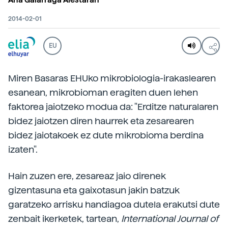
2014-02-01
EU
Miren Basaras EHUko mikrobiologia-irakaslearen
esanean, mikrobioman eragiten duen lehen
faktorea jaiotzeko modua da: "Erditze naturalaren
bidez jaiotzen diren haurrek eta zesarearen
bidez jaiotakoek ez dute mikrobioma berdina
izaten".
Hain zuzen ere, zesareaz jaio direnek
gizentasuna eta gaixotasun jakin batzuk
garatzeko arrisku handiagoa dutela erakutsi dute
zenbait ikerketek, tartean,
International Journal of