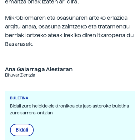
emaitza onak izaten ari dira".
Mikrobiomaren eta osasunaren arteko erlazioa
argitu ahala, osasuna zaintzeko eta tratamendu
berriak lortzeko ateak irekiko diren itxaropena du
Basarasek.
Ana Galarraga Aiestaran
Elhuyar Zientzia
BULETINA
Bidali zure helbide elektronikoa eta jaso asteroko buletina
zure sarrera-ontzian
Bidali