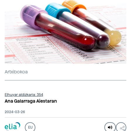
Artxibokoa
Elhuyar aldizkaria: 354
Ana Galarraga Aiestaran
2024-03-26
EU