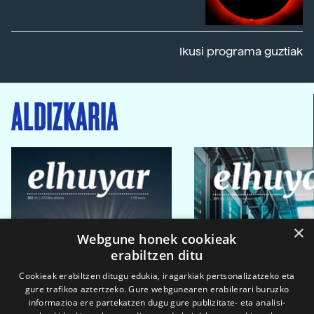
Ikusi programa guztiak
ALDIZKARIA
×
Webgune honek cookieak
erabiltzen ditu
Cookieak erabiltzen ditugu edukia, iragarkiak pertsonalizatzeko eta
gure trafikoa aztertzeko. Gure webgunearen erabilerari buruzko
informazioa ere partekatzen dugu gure publizitate- eta analisi-