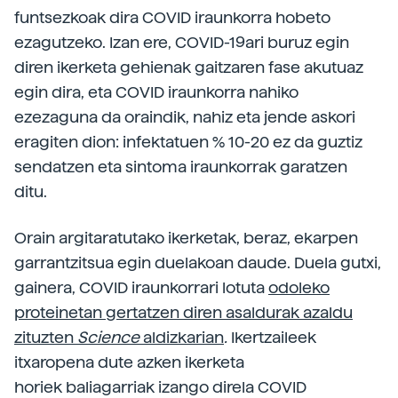
funtsezkoak dira COVID iraunkorra hobeto
ezagutzeko. Izan ere, COVID-19ari buruz egin
diren ikerketa gehienak gaitzaren fase akutuaz
egin dira, eta COVID iraunkorra nahiko
ezezaguna da oraindik, nahiz eta jende askori
eragiten dion: infektatuen % 10-20 ez da guztiz
sendatzen eta sintoma iraunkorrak garatzen
ditu.
Orain argitaratutako ikerketak, beraz, ekarpen
garrantzitsua egin duelakoan daude. Duela gutxi,
gainera, COVID iraunkorrari lotuta
odoleko
proteinetan gertatzen diren asaldurak azaldu
zituzten
Science
aldizkarian
.
Ikertzaileek
itxaropena dute azken ikerketa
horiek baliagarriak izango direla COVID