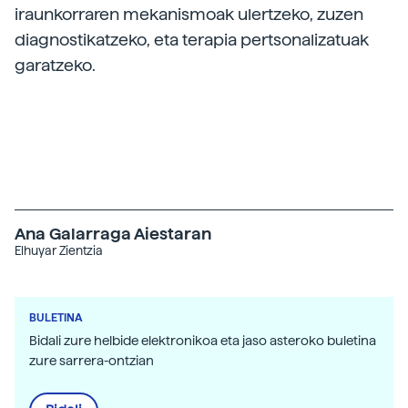
iraunkorraren mekanismoak ulertzeko, zuzen
diagnostikatzeko, eta terapia pertsonalizatuak
garatzeko.
Ana Galarraga Aiestaran
Elhuyar Zientzia
BULETINA
Bidali zure helbide elektronikoa eta jaso asteroko buletina
zure sarrera-ontzian