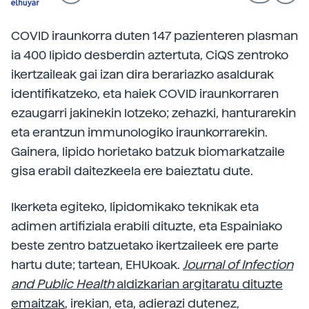
COVID iraunkorra duten 147 pazienteren plasman
ia 400 lipido desberdin aztertuta, CiQS zentroko
ikertzaileak gai izan dira berariazko asaldurak
identifikatzeko, eta haiek COVID iraunkorraren
ezaugarri jakinekin lotzeko; zehazki, hanturarekin
eta erantzun immunologiko iraunkorrarekin.
Gainera, lipido horietako batzuk biomarkatzaile
gisa erabil daitezkeela ere baieztatu dute.
Ikerketa egiteko, lipidomikako teknikak eta
adimen artifiziala erabili dituzte, eta Espainiako
beste zentro batzuetako ikertzaileek ere parte
hartu dute; tartean, EHUkoak.
Journal of Infection
and Public Health
aldizkarian argitaratu dituzte
emaitzak
, irekian, eta, adierazi dutenez,