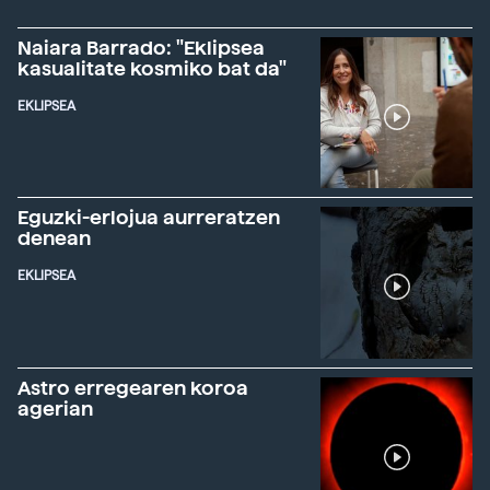
Naiara Barrado: "Eklipsea
kasualitate kosmiko bat da"
EKLIPSEA
Eguzki-erlojua aurreratzen
denean
EKLIPSEA
Astro erregearen koroa
agerian