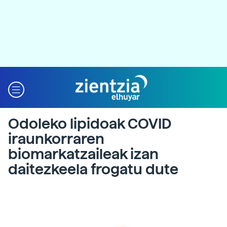
Odoleko lipidoak COVID
iraunkorraren
biomarkatzaileak izan
daitezkeela frogatu dute