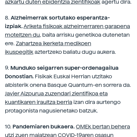
azkartu duten ebidentzia zientifikoak
agertu dira.
8.
Alzheimerrak sortutako esperantza-
izpiak.
Ariketa fisikoak alzheimerraren garapena
moteltzen du
, baita arrisku genetikoa dutenetan
ere.
Zahartzea ikerketa medikoen
ikuspegitik
aztertzeko baliatu dugu aukera.
9.
Munduko seigarren super-ordenagailua
Donostian.
Fisikak Euskal Herrian utzitako
albisterik onena Basque Quantum-en sorrera da.
Javier Aizpurua zuzendari zientifikoa eta
kuantikaren iraultza berria
izan dira aurtengo
protagonista nagusienetako batzuk.
10.
Pandemiaren bukaera.
OMEk bertan behera
utzi zuen maiatzean COVID-19aren osasun