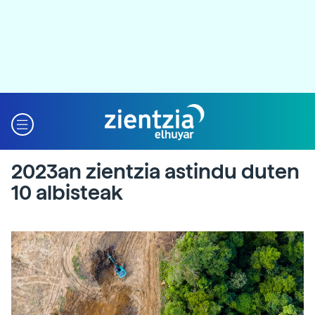
2023an zientzia astindu duten
10 albisteak