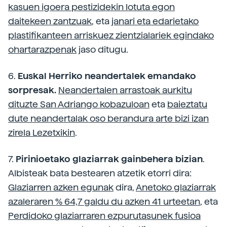
kasuen igoera pestizidekin lotuta egon
daitekeen zantzuak
, eta
janari eta edarietako
plastifikanteen arriskuez zientzialariek egindako
ohartarazpenak
jaso ditugu.
6.
Euskal Herriko neandertalek emandako
sorpresak.
Neandertalen arrastoak aurkitu
dituzte San Adriango kobazuloan
eta
baieztatu
dute neandertalak oso berandura arte bizi izan
zirela Lezetxikin
.
7.
Pirinioetako glaziarrak gainbehera bizian
.
Albisteak bata bestearen atzetik etorri dira:
Glaziarren azken egunak
dira,
Anetoko glaziarrak
azaleraren % 64,7 galdu du azken 41 urteetan
, eta
Perdidoko glaziarraren ezpurutasunek fusioa