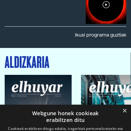
Ikusi programa guztiak
ALDIZKARIA
×
Webgune honek cookieak
erabiltzen ditu
Cookieak erabiltzen ditugu edukia, iragarkiak pertsonalizatzeko eta