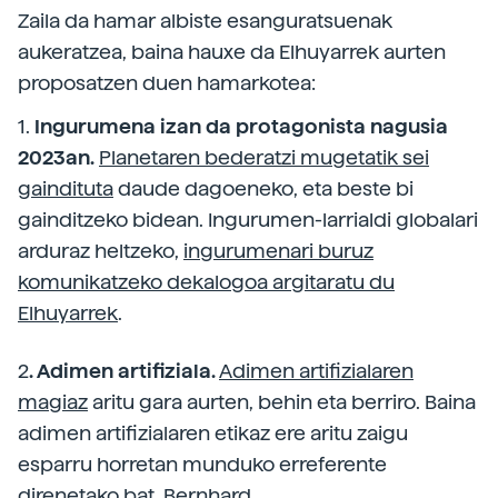
Zaila da hamar albiste esanguratsuenak
aukeratzea, baina hauxe da Elhuyarrek aurten
proposatzen duen hamarkotea:
1.
Ingurumena izan da protagonista nagusia
2023an.
Planetaren bederatzi mugetatik sei
gaindituta
daude dagoeneko, eta beste bi
gainditzeko bidean. Ingurumen-larrialdi globalari
arduraz heltzeko,
ingurumenari buruz
komunikatzeko dekalogoa argitaratu du
Elhuyarrek
.
2
. Adimen artifiziala.
Adimen artifizialaren
magiaz
aritu gara aurten, behin eta berriro. Baina
adimen artifizialaren etikaz ere aritu zaigu
esparru horretan munduko erreferente
direnetako bat, Bernhard