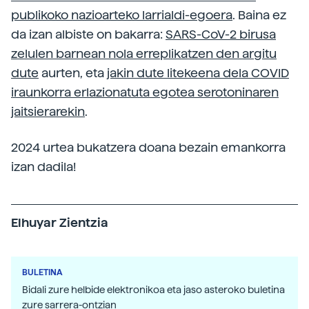
publikoko nazioarteko larrialdi-egoera
. Baina ez
da izan albiste on bakarra:
SARS-CoV-2 birusa
zelulen barnean nola erreplikatzen den argitu
dute
aurten, eta
jakin dute litekeena dela COVID
iraunkorra erlazionatuta egotea serotoninaren
jaitsierarekin
.
2024 urtea bukatzera doana bezain emankorra
izan dadila!
Elhuyar Zientzia
BULETINA
Bidali zure helbide elektronikoa eta jaso asteroko buletina
zure sarrera-ontzian