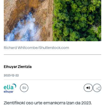
Richard Whitcombe/Shutterstock.com
Elhuyar Zientzia
2023-12-22
EU
Zientifikoki oso urte emankorra izan da 2023.