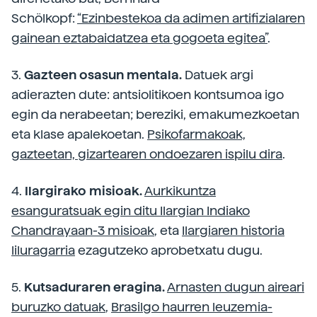
Schölkopf:
“Ezinbestekoa da adimen artifizialaren
gainean eztabaidatzea eta gogoeta egitea”
.
3.
Gazteen osasun mentala.
Datuek argi
adierazten dute: antsiolitikoen kontsumoa igo
egin da nerabeetan; bereziki, emakumezkoetan
eta klase apalekoetan.
Psikofarmakoak,
gazteetan, gizartearen ondoezaren ispilu dira
.
4.
Ilargirako misioak.
Aurkikuntza
esanguratsuak egin ditu Ilargian Indiako
Chandrayaan-3 misioak
, eta
Ilargiaren historia
liluragarria
ezagutzeko aprobetxatu dugu.
5.
Kutsaduraren eragina.
Arnasten dugun aireari
buruzko datuak
,
Brasilgo haurren leuzemia-