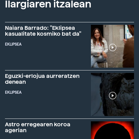
Ilargiaren itzalean
Naiara Barrado: "Eklipsea
kasualitate kosmiko bat da"
EKLIPSEA
Eguzki-erlojua aurreratzen
denean
EKLIPSEA
Astro erregearen koroa
agerian