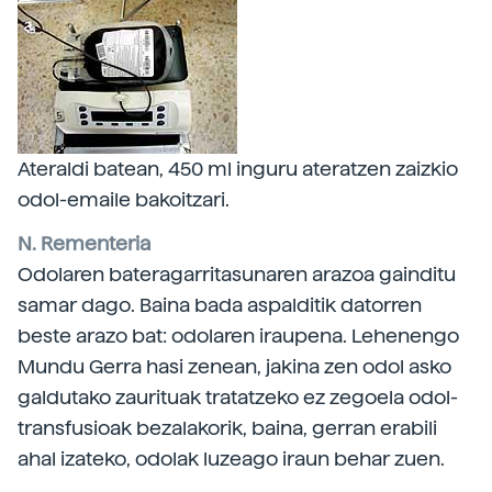
Ateraldi batean, 450 ml inguru ateratzen zaizkio
odol-emaile bakoitzari.
N. Rementeria
Odolaren bateragarritasunaren arazoa gainditu
samar dago. Baina bada aspalditik datorren
beste arazo bat: odolaren iraupena. Lehenengo
Mundu Gerra hasi zenean, jakina zen odol asko
galdutako zaurituak tratatzeko ez zegoela odol-
transfusioak bezalakorik, baina, gerran erabili
ahal izateko, odolak luzeago iraun behar zuen.