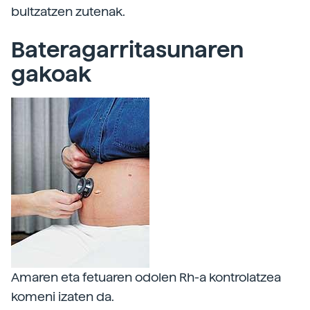
bultzatzen zutenak.
Bateragarritasunaren
gakoak
Amaren eta fetuaren odolen Rh-a kontrolatzea
komeni izaten da.