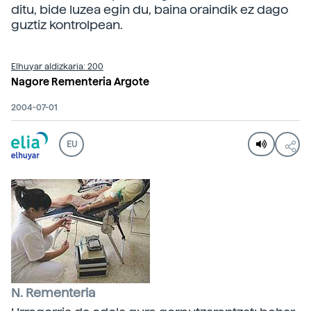
ditu, bide luzea egin du, baina oraindik ez dago
guztiz kontrolpean.
Elhuyar aldizkaria: 200
Nagore Rementeria Argote
2004-07-01
EU
N. Rementeria