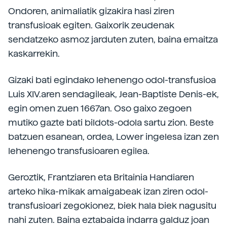
Ondoren, animaliatik gizakira hasi ziren
transfusioak egiten. Gaixorik zeudenak
sendatzeko asmoz jarduten zuten, baina emaitza
kaskarrekin.
Gizaki bati egindako lehenengo odol-transfusioa
Luis XIV.aren sendagileak, Jean-Baptiste Denis-ek,
egin omen zuen 1667an. Oso gaixo zegoen
mutiko gazte bati bildots-odola sartu zion. Beste
batzuen esanean, ordea, Lower ingelesa izan zen
lehenengo transfusioaren egilea.
Geroztik, Frantziaren eta Britainia Handiaren
arteko hika-mikak amaigabeak izan ziren odol-
transfusioari zegokionez, biek hala biek nagusitu
nahi zuten. Baina eztabaida indarra galduz joan