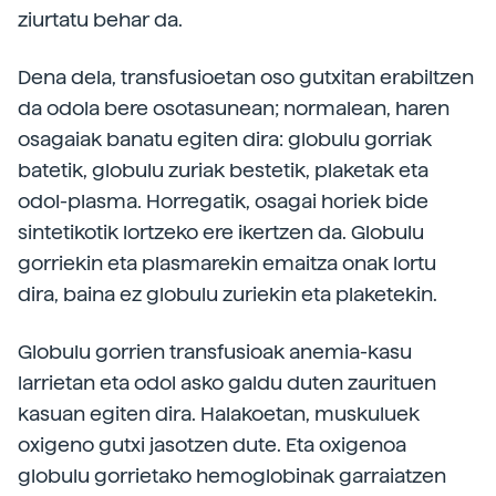
ziurtatu behar da.
Dena dela, transfusioetan oso gutxitan erabiltzen
da odola bere osotasunean; normalean, haren
osagaiak banatu egiten dira: globulu gorriak
batetik, globulu zuriak bestetik, plaketak eta
odol-plasma. Horregatik, osagai horiek bide
sintetikotik lortzeko ere ikertzen da. Globulu
gorriekin eta plasmarekin emaitza onak lortu
dira, baina ez globulu zuriekin eta plaketekin.
Globulu gorrien transfusioak anemia-kasu
larrietan eta odol asko galdu duten zaurituen
kasuan egiten dira. Halakoetan, muskuluek
oxigeno gutxi jasotzen dute. Eta oxigenoa
globulu gorrietako hemoglobinak garraiatzen