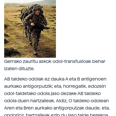
Gerrako zauritu askok odol-transfusioak behar
izaten dituzte.
AB taldeko odolak ez dauka A eta B antigenoen
aurkako antigorputzik; eta, horregatik, edozein
odol-taldetako odola jaso dezake AB taldeko
odola duen hartzaileak. Aldiz, O taldeko odolean
Aren eta Bren aurkako antigorputzak daude, eta,
ondorioz, hartzaileak ezin du jaso talde berekoa