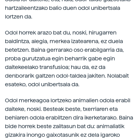
hartzaileentzako balio duen odol unibertsala
lortzen da.
Odol horrek arazo bat du, noski, hirugarren
baldintza, alegia, merkea izatearena, ez duela
betetzen. Baina gerrarako oso erabilgarria da,
proba gurutzatua egin beharrik gabe egin
daitekeelako transfusioa; hau da, ez da
denborarik galtzen odol-taldea jakiten. Nolabait
esateko, odol unibertsala da.
Odol merkeagoa lortzeko animalien odola erabil
daiteke, noski. Besteak beste, txerriaren eta
behiaren odola erabiltzen dira ikerketarako. Baina
bide horrek beste zailtasun bat du: animaliatik
gizakira inongo gaixotasunik ez dela igaroko