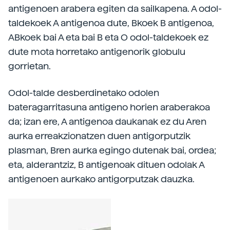
antigenoen arabera egiten da sailkapena. A odol-
taldekoek A antigenoa dute, Bkoek B antigenoa,
ABkoek bai A eta bai B eta O odol-taldekoek ez
dute mota horretako antigenorik globulu
gorrietan.
Odol-talde desberdinetako odolen
bateragarritasuna antigeno horien araberakoa
da; izan ere, A antigenoa daukanak ez du Aren
aurka erreakzionatzen duen antigorputzik
plasman, Bren aurka egingo dutenak bai, ordea;
eta, alderantziz, B antigenoak dituen odolak A
antigenoen aurkako antigorputzak dauzka.