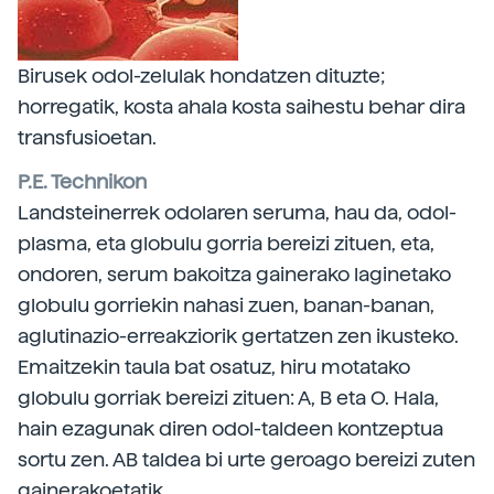
Birusek odol-zelulak hondatzen dituzte;
horregatik, kosta ahala kosta saihestu behar dira
transfusioetan.
P.E. Technikon
Landsteinerrek odolaren seruma, hau da, odol-
plasma, eta globulu gorria bereizi zituen, eta,
ondoren, serum bakoitza gainerako laginetako
globulu gorriekin nahasi zuen, banan-banan,
aglutinazio-erreakziorik gertatzen zen ikusteko.
Emaitzekin taula bat osatuz, hiru motatako
globulu gorriak bereizi zituen: A, B eta O. Hala,
hain ezagunak diren odol-taldeen kontzeptua
sortu zen. AB taldea bi urte geroago bereizi zuten
gainerakoetatik.