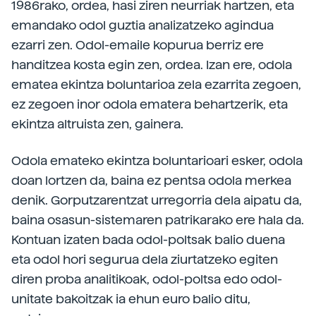
1986rako, ordea, hasi ziren neurriak hartzen, eta
emandako odol guztia analizatzeko agindua
ezarri zen. Odol-emaile kopurua berriz ere
handitzea kosta egin zen, ordea. Izan ere, odola
ematea ekintza boluntarioa zela ezarrita zegoen,
ez zegoen inor odola ematera behartzerik, eta
ekintza altruista zen, gainera.
Odola emateko ekintza boluntarioari esker, odola
doan lortzen da, baina ez pentsa odola merkea
denik. Gorputzarentzat urregorria dela aipatu da,
baina osasun-sistemaren patrikarako ere hala da.
Kontuan izaten bada odol-poltsak balio duena
eta odol hori segurua dela ziurtatzeko egiten
diren proba analitikoak, odol-poltsa edo odol-
unitate bakoitzak ia ehun euro balio ditu,