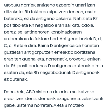
Globulu gorriek antigeno ezberdin ugari izan
ditzakete. Rh faktorea aipatzen denean, esate
baterako, ez da antigeno bakarra. Nahiz eta Rh
positibo eta Rh negatibo eran sailkatu odola,
berez, sei antigenoren konbinazioaren
araberakoa da faktore hori. Antigeno horiek D, d,
C, c, E eta e dira. Baina D antigenoa da horietan
guztietan antigorputzen erreakzio bortitzena
eragiten duena, eta, horregatik, orokortu egiten
da: Rh positibodunak D antigenoa dutenak direla
esaten da, eta Rh negatibodunak D antigenorik
ez dutenak.
Dena dela, ABO sistema da odola sailkatzeko
erabiltzen den sistemarik ezagunena, zalantzarik
gabe. Sistema horretan, A eta B motako