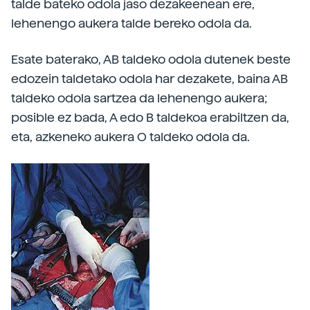
talde bateko odola jaso dezakeenean ere,
lehenengo aukera talde bereko odola da.
Esate baterako, AB taldeko odola dutenek beste
edozein taldetako odola har dezakete, baina AB
taldeko odola sartzea da lehenengo aukera;
posible ez bada, A edo B taldekoa erabiltzen da,
eta, azkeneko aukera O taldeko odola da.