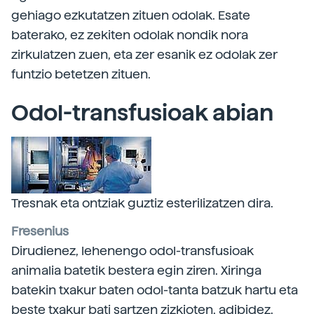
gehiago ezkutatzen zituen odolak. Esate
baterako, ez zekiten odolak nondik nora
zirkulatzen zuen, eta zer esanik ez odolak zer
funtzio betetzen zituen.
Odol-transfusioak abian
Tresnak eta ontziak guztiz esterilizatzen dira.
Fresenius
Dirudienez, lehenengo odol-transfusioak
animalia batetik bestera egin ziren. Xiringa
batekin txakur baten odol-tanta batzuk hartu eta
beste txakur bati sartzen zizkioten, adibidez.