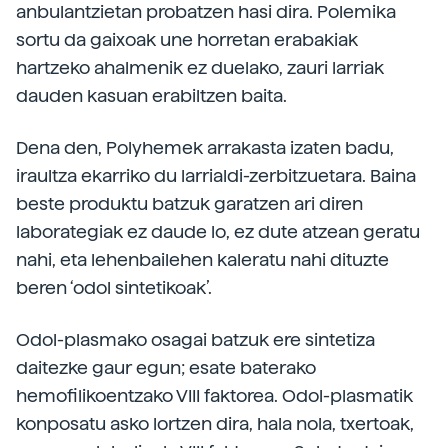
anbulantzietan probatzen hasi dira. Polemika
sortu da gaixoak une horretan erabakiak
hartzeko ahalmenik ez duelako, zauri larriak
dauden kasuan erabiltzen baita.
Dena den, Polyhemek arrakasta izaten badu,
iraultza ekarriko du larrialdi-zerbitzuetara. Baina
beste produktu batzuk garatzen ari diren
laborategiak ez daude lo, ez dute atzean geratu
nahi, eta lehenbailehen kaleratu nahi dituzte
beren ‘odol sintetikoak’.
Odol-plasmako osagai batzuk ere sintetiza
daitezke gaur egun; esate baterako
hemofilikoentzako VIII faktorea. Odol-plasmatik
konposatu asko lortzen dira, hala nola, txertoak,