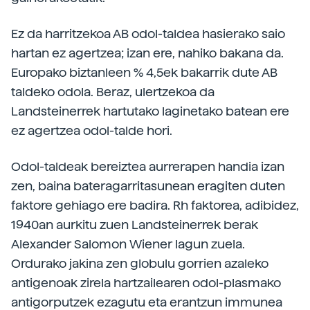
Ez da harritzekoa AB odol-taldea hasierako saio
hartan ez agertzea; izan ere, nahiko bakana da.
Europako biztanleen % 4,5ek bakarrik dute AB
taldeko odola. Beraz, ulertzekoa da
Landsteinerrek hartutako laginetako batean ere
ez agertzea odol-talde hori.
Odol-taldeak bereiztea aurrerapen handia izan
zen, baina bateragarritasunean eragiten duten
faktore gehiago ere badira. Rh faktorea, adibidez,
1940an aurkitu zuen Landsteinerrek berak
Alexander Salomon Wiener lagun zuela.
Ordurako jakina zen globulu gorrien azaleko
antigenoak zirela hartzailearen odol-plasmako
antigorputzek ezagutu eta erantzun immunea