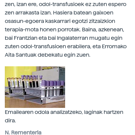
zen, izan ere, odol-transfusioek ez zuten espero
zen arrakasta izan. Hasiera batean gaixoen
osasun-egoera kaskarrari egotzi zitzaizkion
terapia-mota honen porrotak. Baina, azkenean,
bai Frantzian eta bai Ingalaterran mugatu egin
zuten odol-transfusioen erabilera, eta Erromako
Aita Santuak debekatu egin zuen.
Emailearen odola analizatzeko, laginak hartzen
dira.
N. Rementeria