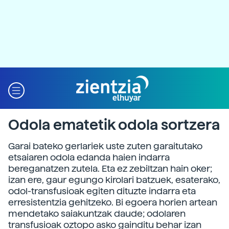
Odola ematetik odola sortzera
Garai bateko gerlariek uste zuten garaitutako
etsaiaren odola edanda haien indarra
bereganatzen zutela. Eta ez zebiltzan hain oker;
izan ere, gaur egungo kirolari batzuek, esaterako,
odol-transfusioak egiten dituzte indarra eta
erresistentzia gehitzeko. Bi egoera horien artean
mendetako saiakuntzak daude; odolaren
transfusioak oztopo asko gainditu behar izan