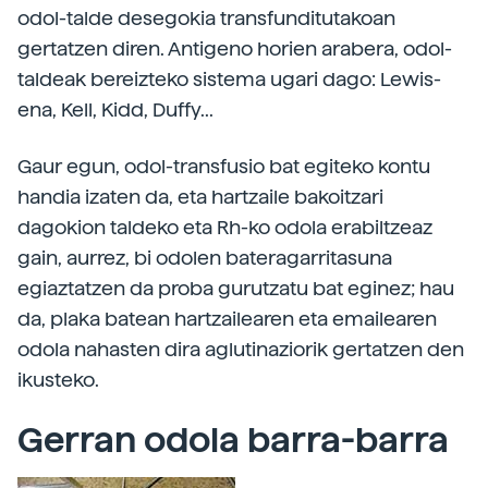
odol-talde desegokia transfunditutakoan
gertatzen diren. Antigeno horien arabera, odol-
taldeak bereizteko sistema ugari dago: Lewis-
ena, Kell, Kidd, Duffy...
Gaur egun, odol-transfusio bat egiteko kontu
handia izaten da, eta hartzaile bakoitzari
dagokion taldeko eta Rh-ko odola erabiltzeaz
gain, aurrez, bi odolen bateragarritasuna
egiaztatzen da proba gurutzatu bat eginez; hau
da, plaka batean hartzailearen eta emailearen
odola nahasten dira aglutinaziorik gertatzen den
ikusteko.
Gerran odola barra-barra