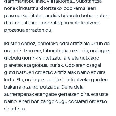
gammaglobulinak, VIII faktorea... Substantzia
horiek industrialki lortzeko, odol-emaileen
plasma-kantitate handiak bideratu behar izaten
dira industriara. Laborategian sintetizatzeak
prozesua errazten du.
Ikusten denez, benetako odol artifiziala urrun da
oraindik. Izan ere, laborategian ezin da, oraingoz,
globulu gorririk sintetizatu, are eta gutxiago
plaketak eta globulu zuriak. Odolaren osagai
gutxi batzuen ordezko artifizialak baino ez dira
lortu. Eta, oraingoz, odola sintetizatzeko gai den
bakarra giza gorputza da. Dena dela,
aurrerapenak etengabe gertatzen dira, eta uste
baino lehen hor izango dugu odolaren ordezko
sintetikoa.