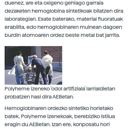
duenez, are eta oxigeno gehiago garraia
dezaketen hemoglobina sintetikoak bilatzen dira
laborategian. Esate baterako, material fluoratuak
erabilita, edo hemoglobinaren muinean dagoen
burdin atomoaren ordez beste metal bat jarrita.
Polyheme izeneko 'odol artifiziala' larrialdietan
probatzen hasi dira AEBetan.
Hemoglobinaren ordezko sintetiko horietako
batek, Polyheme izenekoak, berebiziko istilua
eragin du AEBetan. Izan ere, konposatu hori