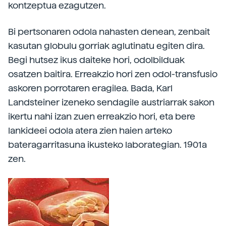
kontzeptua ezagutzen.
Bi pertsonaren odola nahasten denean, zenbait
kasutan globulu gorriak aglutinatu egiten dira.
Begi hutsez ikus daiteke hori, odolbilduak
osatzen baitira. Erreakzio hori zen odol-transfusio
askoren porrotaren eragilea. Bada, Karl
Landsteiner izeneko sendagile austriarrak sakon
ikertu nahi izan zuen erreakzio hori, eta bere
lankideei odola atera zien haien arteko
bateragarritasuna ikusteko laborategian. 1901a
zen.