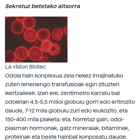
Sekretuz betetako altxorra
La vision Biotec
Odola hain konplexua zela nekez imajinatuko
zuten lehenengo transfusioak egin zituzten
ikertzaileek. Izan ere, zentimetro karratu bat
odoletan 4,5-5,5 milioi globulu gorri edo eritrozito
daude, 7-12 mila globulu zuri edo leukozito, eta
150-400 mila plaketa; eta, horretaz gain, odol-
plasman hormonak, gatz mineralak, bitaminak,
proteinak eta beste hainbat konposatu daude.