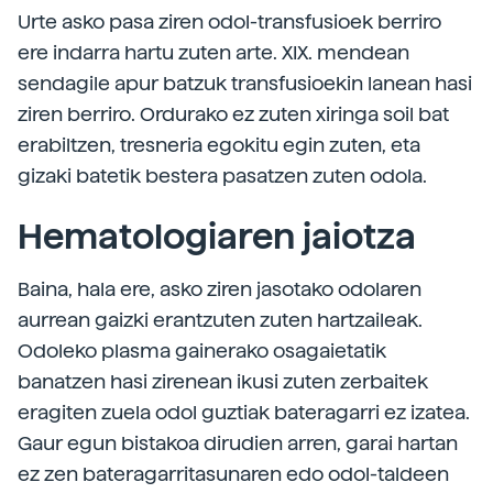
Urte asko pasa ziren odol-transfusioek berriro
ere indarra hartu zuten arte. XIX. mendean
sendagile apur batzuk transfusioekin lanean hasi
ziren berriro. Ordurako ez zuten xiringa soil bat
erabiltzen, tresneria egokitu egin zuten, eta
gizaki batetik bestera pasatzen zuten odola.
Hematologiaren jaiotza
Baina, hala ere, asko ziren jasotako odolaren
aurrean gaizki erantzuten zuten hartzaileak.
Odoleko plasma gainerako osagaietatik
banatzen hasi zirenean ikusi zuten zerbaitek
eragiten zuela odol guztiak bateragarri ez izatea.
Gaur egun bistakoa dirudien arren, garai hartan
ez zen bateragarritasunaren edo odol-taldeen