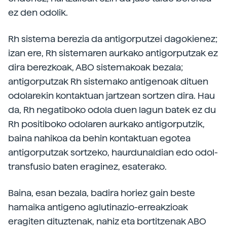
ez den odolik.
Rh sistema berezia da antigorputzei dagokienez;
izan ere, Rh sistemaren aurkako antigorputzak ez
dira berezkoak, ABO sistemakoak bezala;
antigorputzak Rh sistemako antigenoak dituen
odolarekin kontaktuan jartzean sortzen dira. Hau
da, Rh negatiboko odola duen lagun batek ez du
Rh positiboko odolaren aurkako antigorputzik,
baina nahikoa da behin kontaktuan egotea
antigorputzak sortzeko, haurdunaldian edo odol-
transfusio baten eraginez, esaterako.
Baina, esan bezala, badira horiez gain beste
hamaika antigeno aglutinazio-erreakzioak
eragiten dituztenak, nahiz eta bortitzenak ABO