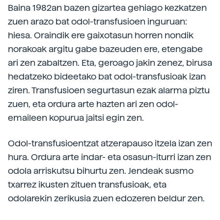
Baina 1982an bazen gizartea gehiago kezkatzen
zuen arazo bat odol-transfusioen inguruan:
hiesa. Oraindik ere gaixotasun horren nondik
norakoak argitu gabe bazeuden ere, etengabe
ari zen zabaltzen. Eta, geroago jakin zenez, birusa
hedatzeko bideetako bat odol-transfusioak izan
ziren. Transfusioen segurtasun ezak alarma piztu
zuen, eta ordura arte hazten ari zen odol-
emaileen kopurua jaitsi egin zen.
Odol-transfusioentzat atzerapauso itzela izan zen
hura. Ordura arte indar- eta osasun-iturri izan zen
odola arriskutsu bihurtu zen. Jendeak susmo
txarrez ikusten zituen transfusioak, eta
odolarekin zerikusia zuen edozeren beldur zen.