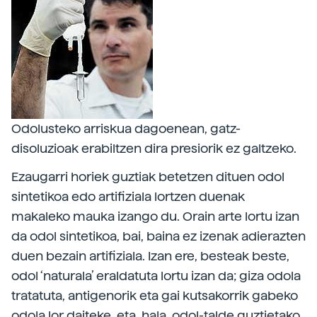
Odolusteko arriskua dagoenean, gatz-
disoluzioak erabiltzen dira presiorik ez galtzeko.
Ezaugarri horiek guztiak betetzen dituen odol
sintetikoa edo artifiziala lortzen duenak
makaleko mauka izango du. Orain arte lortu izan
da odol sintetikoa, bai, baina ez izenak adierazten
duen bezain artifiziala. Izan ere, besteak beste,
odol ‘naturala’ eraldatuta lortu izan da; giza odola
tratatuta, antigenorik eta gai kutsakorrik gabeko
odola lor daiteke, eta, hala, odol-talde guztietako