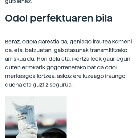
gutxienez.
Odol perfektuaren bila
Beraz, odola garestia da, gehiago irautea komeni
da, eta, batzuetan, gaixotasunak transmititzeko
arriskua du. Hori dela eta, ikertzaileek gaur egun
duten errokarik gogorrenetako bat da odol
merkeagoa lortzea, askoz ere luzeago iraungo
duena eta guztiz segurua.