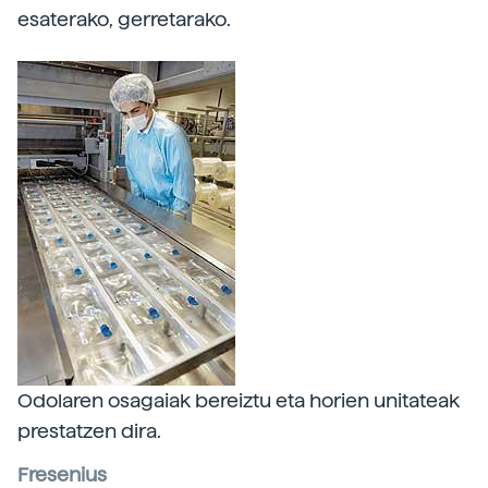
esaterako, gerretarako.
Odolaren osagaiak bereiztu eta horien unitateak
prestatzen dira.
Fresenius