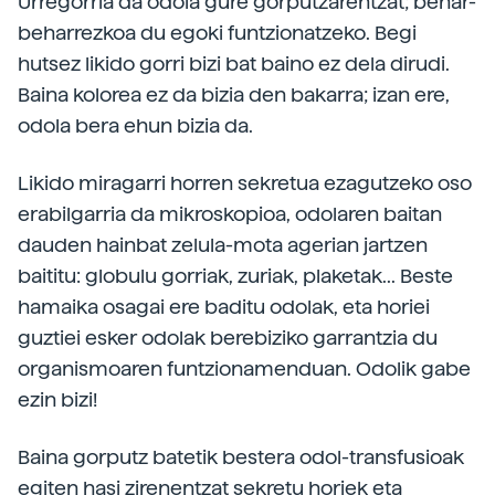
Urregorria da odola gure gorputzarentzat; behar-
beharrezkoa du egoki funtzionatzeko. Begi
hutsez likido gorri bizi bat baino ez dela dirudi.
Baina kolorea ez da bizia den bakarra; izan ere,
odola bera ehun bizia da.
Likido miragarri horren sekretua ezagutzeko oso
erabilgarria da mikroskopioa, odolaren baitan
dauden hainbat zelula-mota agerian jartzen
baititu: globulu gorriak, zuriak, plaketak... Beste
hamaika osagai ere baditu odolak, eta horiei
guztiei esker odolak berebiziko garrantzia du
organismoaren funtzionamenduan. Odolik gabe
ezin bizi!
Baina gorputz batetik bestera odol-transfusioak
egiten hasi zirenentzat sekretu horiek eta