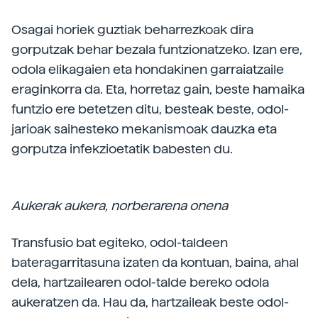
Osagai horiek guztiak beharrezkoak dira
gorputzak behar bezala funtzionatzeko. Izan ere,
odola elikagaien eta hondakinen garraiatzaile
eraginkorra da. Eta, horretaz gain, beste hamaika
funtzio ere betetzen ditu, besteak beste, odol-
jarioak saihesteko mekanismoak dauzka eta
gorputza infekzioetatik babesten du.
Aukerak aukera, norberarena onena
Transfusio bat egiteko, odol-taldeen
bateragarritasuna izaten da kontuan, baina, ahal
dela, hartzailearen odol-talde bereko odola
aukeratzen da. Hau da, hartzaileak beste odol-