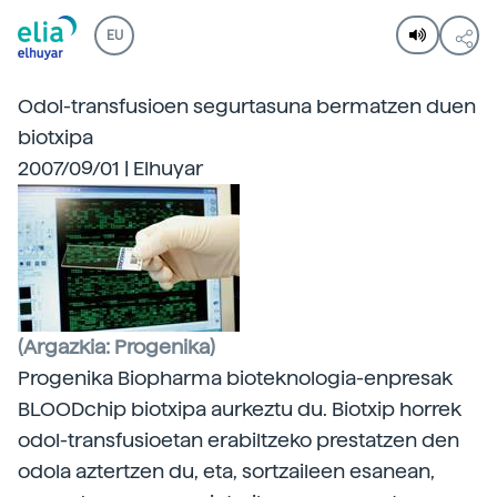
EU
Odol-transfusioen segurtasuna bermatzen duen
biotxipa
2007/09/01 | Elhuyar
(Argazkia: Progenika)
Progenika Biopharma bioteknologia-enpresak
BLOODchip biotxipa aurkeztu du. Biotxip horrek
odol-transfusioetan erabiltzeko prestatzen den
odola aztertzen du, eta, sortzaileen esanean,