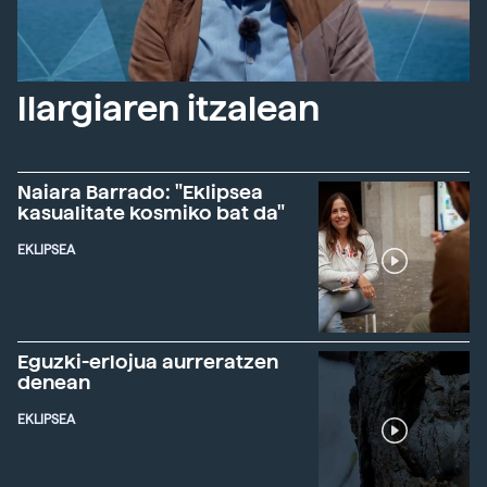
Ilargiaren itzalean
Naiara Barrado: "Eklipsea
kasualitate kosmiko bat da"
EKLIPSEA
Eguzki-erlojua aurreratzen
denean
EKLIPSEA