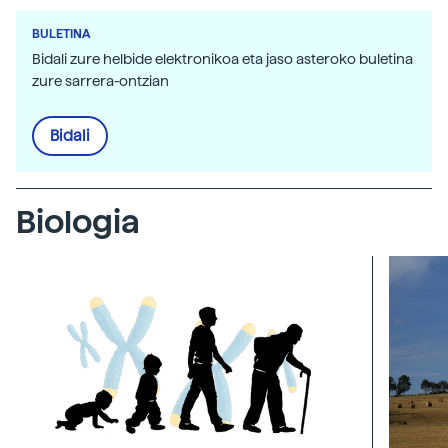
BULETINA
Bidali zure helbide elektronikoa eta jaso asteroko buletina
zure sarrera-ontzian
Bidali
Biologia