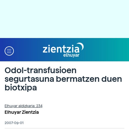
Odol-transfusioen
segurtasuna bermatzen duen
biotxipa
Elhuyar aldizkaria: 234
Elhuyar Zientzia
2007-09-01