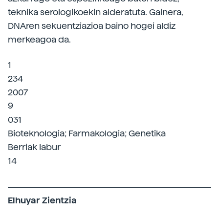
teknika serologikoekin alderatuta. Gainera,
DNAren sekuentziazioa baino hogei aldiz
merkeagoa da.
1
234
2007
9
031
Bioteknologia; Farmakologia; Genetika
Berriak labur
14
Elhuyar Zientzia