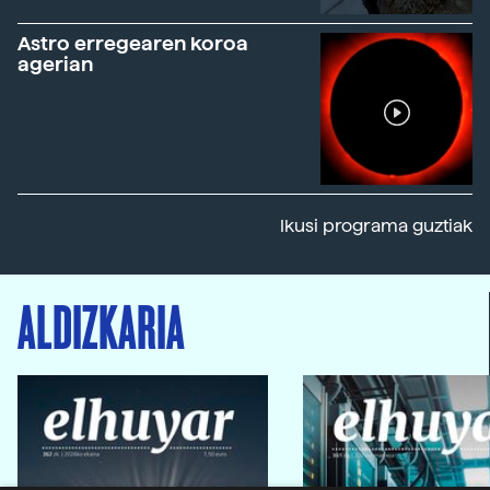
Astro erregearen koroa
agerian
Ikusi programa guztiak
ALDIZKARIA