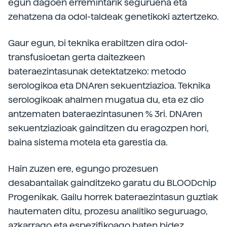
egun dagoen erremintarik seguruena eta
zehatzena da odol-taldeak genetikoki aztertzeko.
Gaur egun, bi teknika erabiltzen dira odol-
transfusioetan gerta daitezkeen
bateraezintasunak detektatzeko: metodo
serologikoa eta DNAren sekuentziazioa. Teknika
serologikoak ahalmen mugatua du, eta ez dio
antzematen bateraezintasunen % 3ri. DNAren
sekuentziazioak gainditzen du eragozpen hori,
baina sistema motela eta garestia da.
Hain zuzen ere, egungo prozesuen
desabantailak gainditzeko garatu du BLOODchip
Progenikak. Gailu horrek bateraezintasun guztiak
hautematen ditu, prozesu analitiko seguruago,
azkarrago eta espezifikoago baten bidez,