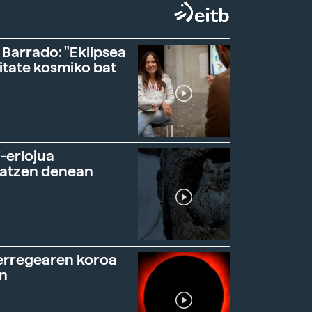
 Barrado: "Eklipsea
itate kosmiko bat
-erlojua
ratzen denean
erregearen koroa
n