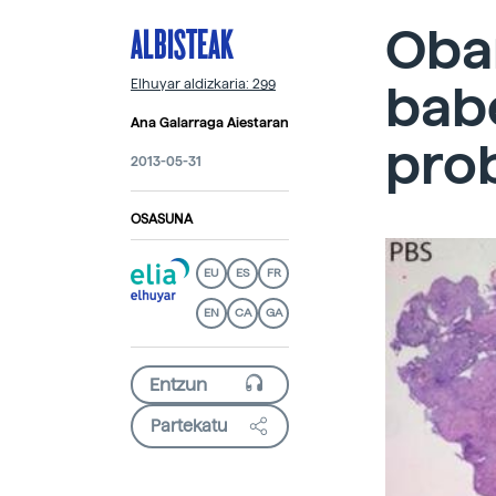
ALBISTEAK
Obar
bab
Elhuyar aldizkaria: 299
Ana Galarraga Aiestaran
pro
2013-05-31
OSASUNA
EU
ES
FR
EN
CA
GA
Partekatu