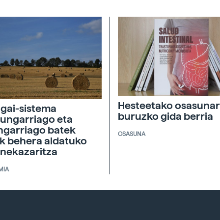
Hesteetako osasunar
agai-sistema
buruzko gida berria
ungarriago eta
ngarriago batek
OSASUNA
ik behera aldatuko
 nekazaritza
MIA