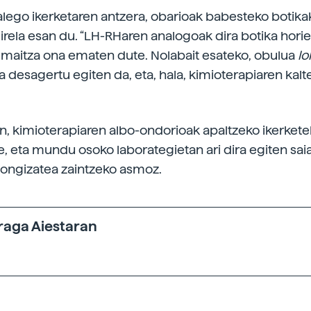
ralego ikerketaren antzera, obarioak babesteko botika
direla esan du. “LH-RHaren analogoak dira botika horie
maitza ona ematen dute. Nolabait esateko, obulua
lo
a desagertu egiten da, eta, hala, kimioterapiaren kalt
n, kimioterapiaren albo-ondorioak apaltzeko ikerkete
e, eta mundu osoko laborategietan ari dira egiten sai
ongizatea zaintzeko asmoz.
raga Aiestaran