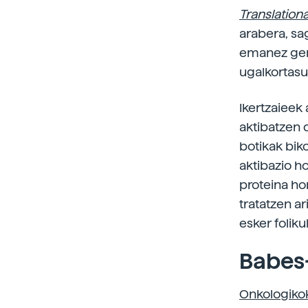
Translation
arabera, sa
emanez gero
ugalkortasu
Ikertzaieek
aktibatzen 
botikak biko
aktibazio ho
proteina ho
tratatzen ar
esker foliku
Babes-
Onkologikok