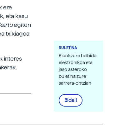
k ere
k, eta kasu
kartu
egiten
ea txikiagoa
BULETINA
Bidali zure helbide
k interes
elektronikoa eta
akerak,
jaso asteroko
buletina zure
sarrera-ontzian
Bidali