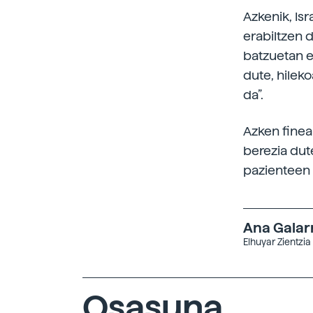
Azkenik, Is
erabiltzen 
batzuetan e
dute, hileko
da”.
Azken finea
berezia dut
pazienteen 
Ana Galar
Elhuyar Zientzia
Osasuna