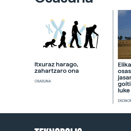
Itxuraz harago,
Elik
zahartzaro ona
osas
jasa
OSASUNA
goit
luke
EKONO