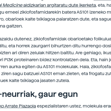
al Medicine
aldizkarian argitaratu dute ikerketa
, eta, 
gu emeei ziklofosfamidarekin batera AS101 izeneko 
, obarioek kalte txikiagoa paiaratzen dute, eta sagu
na galtzen.
 azaldu dutenez, ziklofosfamidak obarioetako folikulu
ditu, eta horrek zaurgarri bihurtzen ditu hurrengo dos
izten ari diren zelulak hiltzen baititu. Are gehiago, iku
ri PI3K proteinaren bidez kontrolatzen dela. Eta, hain j
rren aurka egiten du AS101 molekulak. Hala, ziklofosf
i ziren sagu batzuei AS101 eman zieten, eta frogatu zu
luek kalte txikiagoa jasaten zutela.
neurriak, gaur egun
o Arrate Plazaola
espezialistaren ustez, molekula era