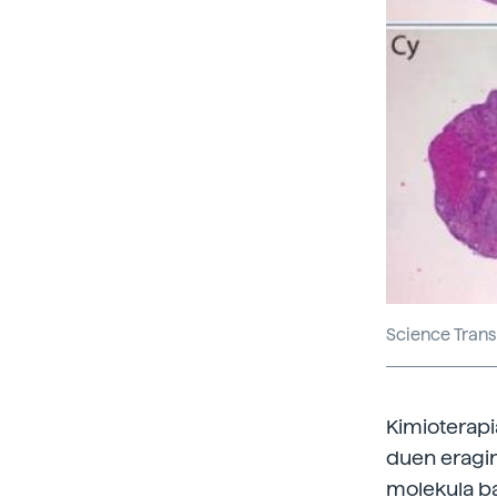
Science Trans
Kimioterapi
duen eragin
molekula ba