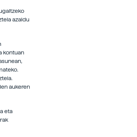
 ugaltzeko
ztela azaldu
n
da kontuan
asunean,
mateko.
tela.
den aukeren
a eta
rrak