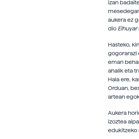
izan badait
mesedegarri
aukera ez g
dio
Elhuyar
Hasteko, ki
gogorarazi 
eman behar
ahalik eta 
Hala ere, k
Orduan, bes
artean egok
Aukera hori
izoztea aipa
edukitzeko 