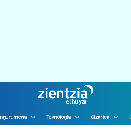
Ingurumena
Teknologia
Gizartea