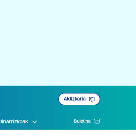
Aldizkaria
Oinarrizkoak
Buletina