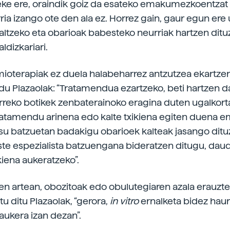
eke ere, oraindik goiz da esateko emakumezkoentzat
a izango ote den ala ez. Horrez gain, gaur egun ere
altzeko eta obarioak babesteko neurriak hartzen ditu
aldizkariari.
mioterapiak ez duela halabeharrez antzutzea ekartze
du Plazaolak: “Tratamendua ezartzeko, beti hartzen 
reko botikek zenbaterainoko eragina duten ugalkort
tratamendu arinena edo kalte txikiena egiten duena e
asu batzuetan badakigu obarioek kalteak jasango dituz
te espezialista batzuengana bideratzen ditugu, dau
iena aukeratzeko”.
en artean, obozitoak edo obulutegiaren azala erauzte
tu ditu Plazaolak, “gerora,
in vitro
ernalketa bidez hau
aukera izan dezan”.