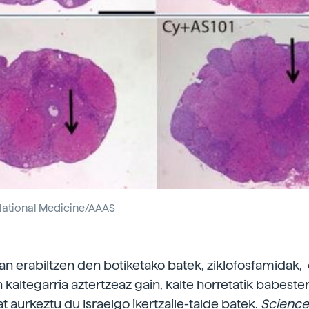
lational Medicine/AAAS
an erabiltzen den botiketako batek, ziklofosfamidak,
 kaltegarria aztertzeaz gain, kalte horretatik babest
t aurkeztu du Israelgo ikertzaile-talde batek.
Science