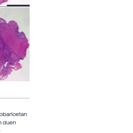
 obarioetan
en duen