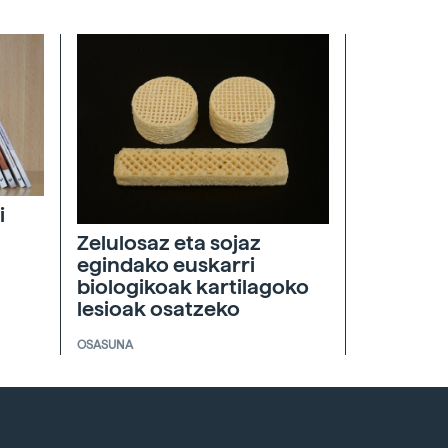
i
Zelulosaz eta sojaz
egindako euskarri
biologikoak kartilagoko
lesioak osatzeko
OSASUNA