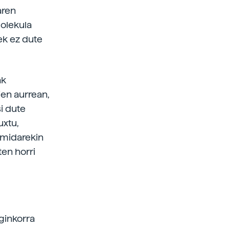
haren
molekula
ek ez dute
ak
ien aurrean,
si dute
uxtu,
amidarekin
ten horri
ginkorra