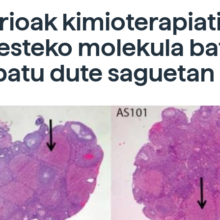
ioak kimioterapiat
esteko molekula ba
batu dute saguetan