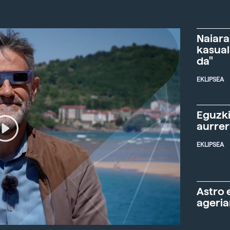
Naiara
kasual
da"
EKLIPSEA
Eguzki
aurre
EKLIPSEA
Astro 
ageria