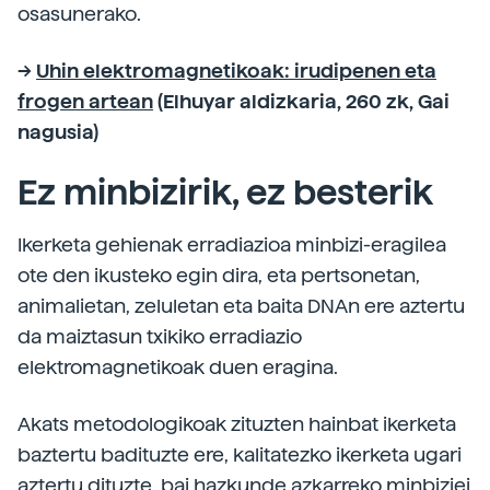
osasunerako.
-->
Uhin elektromagnetikoak: irudipenen eta
frogen artean
(Elhuyar aldizkaria, 260 zk, Gai
nagusia)
Ez minbizirik, ez besterik
Ikerketa gehienak erradiazioa minbizi-eragilea
ote den ikusteko egin dira, eta pertsonetan,
animalietan, zeluletan eta baita DNAn ere aztertu
da maiztasun txikiko erradiazio
elektromagnetikoak duen eragina.
Akats metodologikoak zituzten hainbat ikerketa
baztertu badituzte ere, kalitatezko ikerketa ugari
aztertu dituzte, bai hazkunde azkarreko minbiziei