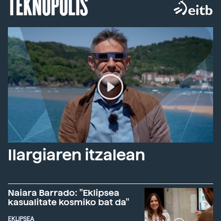
TEKNOPOLIS
Ilargiaren itzalean
Naiara Barrado: "Eklipsea
kasualitate kosmiko bat da"
EKLIPSEA