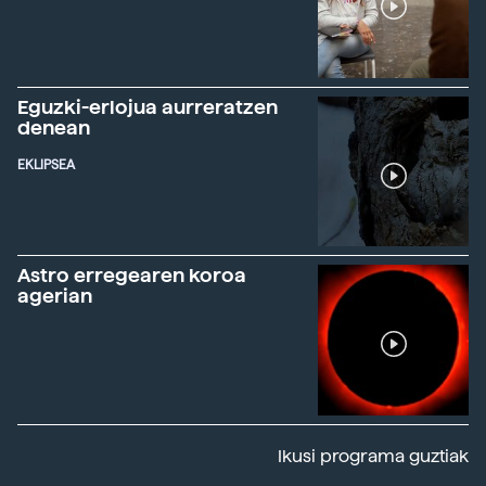
Eguzki-erlojua aurreratzen
denean
EKLIPSEA
Astro erregearen koroa
agerian
Ikusi programa guztiak