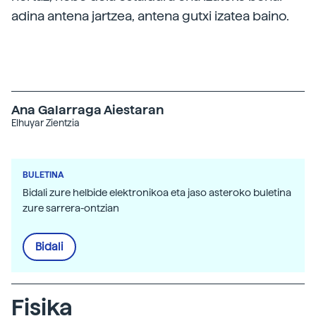
adina antena jartzea, antena gutxi izatea baino.
Ana Galarraga Aiestaran
Elhuyar Zientzia
BULETINA
Bidali zure helbide elektronikoa eta jaso asteroko buletina
zure sarrera-ontzian
Bidali
Fisika