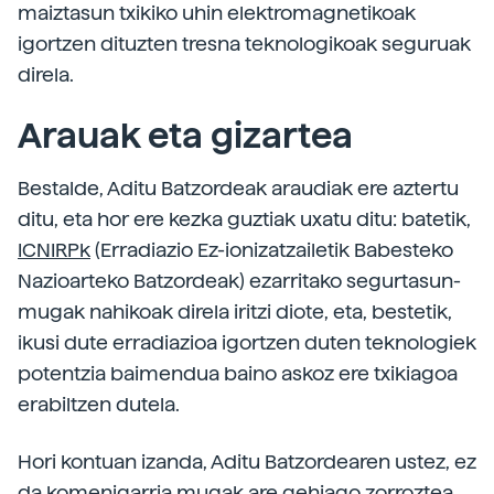
maiztasun txikiko uhin elektromagnetikoak
igortzen dituzten tresna teknologikoak seguruak
direla.
Arauak eta gizartea
Bestalde, Aditu Batzordeak araudiak ere aztertu
ditu, eta hor ere kezka guztiak uxatu ditu: batetik,
ICNIRPk
(Erradiazio Ez-ionizatzailetik Babesteko
Nazioarteko Batzordeak) ezarritako segurtasun-
mugak nahikoak direla iritzi diote, eta, bestetik,
ikusi dute erradiazioa igortzen duten teknologiek
potentzia baimendua baino askoz ere txikiagoa
erabiltzen dutela.
Hori kontuan izanda, Aditu Batzordearen ustez, ez
da komenigarria mugak are gehiago zorroztea,