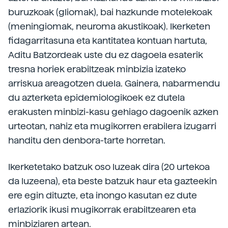
buruzkoak (gliomak), bai hazkunde motelekoak
(meningiomak, neuroma akustikoak). Ikerketen
fidagarritasuna eta kantitatea kontuan hartuta,
Aditu Batzordeak uste du ez dagoela esaterik
tresna horiek erabiltzeak minbizia izateko
arriskua areagotzen duela. Gainera, nabarmendu
du azterketa epidemiologikoek ez dutela
erakusten minbizi-kasu gehiago dagoenik azken
urteotan, nahiz eta mugikorren erabilera izugarri
handitu den denbora-tarte horretan.
Ikerketetako batzuk oso luzeak dira (20 urtekoa
da luzeena), eta beste batzuk haur eta gazteekin
ere egin dituzte, eta inongo kasutan ez dute
erlaziorik ikusi mugikorrak erabiltzearen eta
minbiziaren artean.