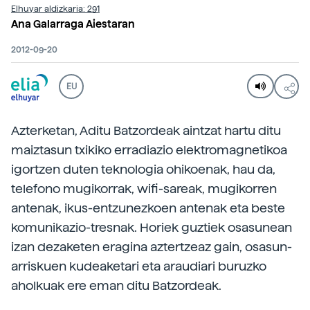
Elhuyar aldizkaria: 291
Ana Galarraga Aiestaran
2012-09-20
EU
Azterketan, Aditu Batzordeak aintzat hartu ditu
maiztasun txikiko erradiazio elektromagnetikoa
igortzen duten teknologia ohikoenak, hau da,
telefono mugikorrak, wifi-sareak, mugikorren
antenak, ikus-entzunezkoen antenak eta beste
komunikazio-tresnak. Horiek guztiek osasunean
izan dezaketen eragina aztertzeaz gain, osasun-
arriskuen kudeaketari eta araudiari buruzko
aholkuak ere eman ditu Batzordeak.