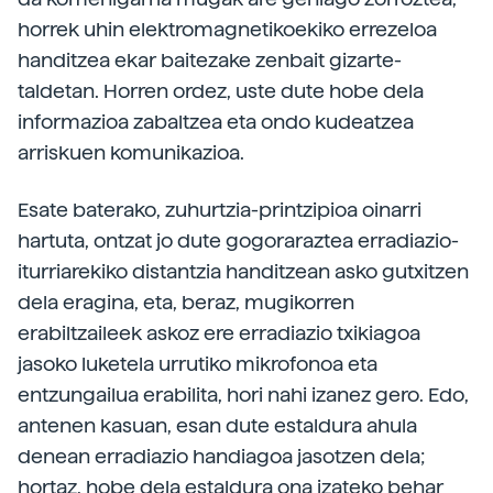
horrek uhin elektromagnetikoekiko errezeloa
handitzea ekar baitezake zenbait gizarte-
taldetan. Horren ordez, uste dute hobe dela
informazioa zabaltzea eta ondo kudeatzea
arriskuen komunikazioa.
Esate baterako, zuhurtzia-printzipioa oinarri
hartuta, ontzat jo dute gogoraraztea erradiazio-
iturriarekiko distantzia handitzean asko gutxitzen
dela eragina, eta, beraz, mugikorren
erabiltzaileek askoz ere erradiazio txikiagoa
jasoko luketela urrutiko mikrofonoa eta
entzungailua erabilita, hori nahi izanez gero. Edo,
antenen kasuan, esan dute estaldura ahula
denean erradiazio handiagoa jasotzen dela;
hortaz, hobe dela estaldura ona izateko behar