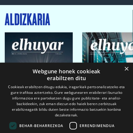
ALDIZKARIA
×
Webgune honek cookieak
erabiltzen ditu
Cookieak erabiltzen ditugu edukia, iragarkiak pertsonalizatzeko eta
gure trafikoa aztertzeko. Gure webgunearen erabilerari buruzko
informazioa ere partekatzen dugu gure publizitate- eta analisi-
bazkideekin, zuk eman diezun edo haiek beren zerbitzuak
erabiltzeagatik bildu duten beste informazio batzuekin konbina
dezaketenak.
BEHAR-BEHARREZKOA
ERRENDIMENDUA