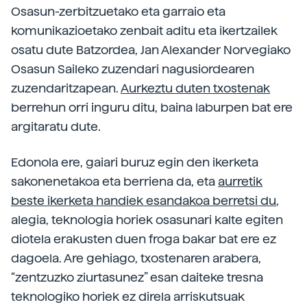
Osasun-zerbitzuetako eta garraio eta
komunikazioetako zenbait aditu eta ikertzailek
osatu dute Batzordea, Jan Alexander Norvegiako
Osasun Saileko zuzendari nagusiordearen
zuzendaritzapean.
Aurkeztu duten txostenak
berrehun orri inguru ditu, baina laburpen bat ere
argitaratu dute.
Edonola ere, gaiari buruz egin den ikerketa
sakonenetakoa eta berriena da, eta
aurretik
beste ikerketa handiek esandakoa berretsi du
,
alegia, teknologia horiek osasunari kalte egiten
diotela erakusten duen froga bakar bat ere ez
dagoela. Are gehiago, txostenaren arabera,
“zentzuzko ziurtasunez” esan daiteke tresna
teknologiko horiek ez direla arriskutsuak