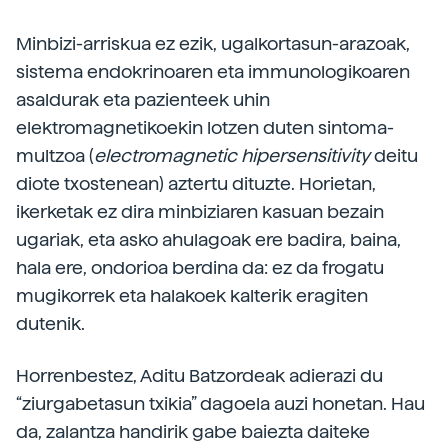
Minbizi-arriskua ez ezik, ugalkortasun-arazoak,
sistema endokrinoaren eta immunologikoaren
asaldurak eta pazienteek uhin
elektromagnetikoekin lotzen duten sintoma-
multzoa (
electromagnetic hipersensitivity
deitu
diote txostenean) aztertu dituzte. Horietan,
ikerketak ez dira minbiziaren kasuan bezain
ugariak, eta asko ahulagoak ere badira, baina,
hala ere, ondorioa berdina da: ez da frogatu
mugikorrek eta halakoek kalterik eragiten
dutenik.
Horrenbestez, Aditu Batzordeak adierazi du
“ziurgabetasun txikia” dagoela auzi honetan. Hau
da, zalantza handirik gabe baiezta daiteke