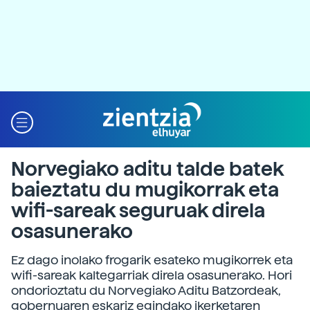
Norvegiako aditu talde batek
baieztatu du mugikorrak eta
wifi-sareak seguruak direla
osasunerako
Ez dago inolako frogarik esateko mugikorrek eta
wifi-sareak kaltegarriak direla osasunerako. Hori
ondorioztatu du Norvegiako Aditu Batzordeak,
gobernuaren eskariz egindako ikerketaren