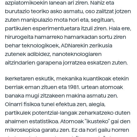
azpiatomikoekin lanean ari ziren. Nahiz eta
burutazio teoriko asko asmatu, oso zailtzat jotzen
zuten manipulazio mota hori eta, segituan,
partikulen esperimentuetara itzuli ziren. Hala ere,
hirurogeita hamarreko hamarkadan sortu ziren
behar teknologikoek, ADNarekin zerikusia
zutenek adibidez, nanoteknologiaren
aitzindarien garapena jorratzea eskatzen zuten.
Ikerketaren eskutik, mekanika kuantikoak etekin
berriak eman zituen eta 1981. urtean atomoak
banaka mugi zitzakeen makina asmatu zen.
Oinarri fisikoa tunel efektua zen, alegia,
partikulek potentzial-langak zeharkatzeko duten
ahalmen estatistikoa. Atomoak "ikusteko" gai den
mikroskopioa garatu zen. Ez da hori gailu horren