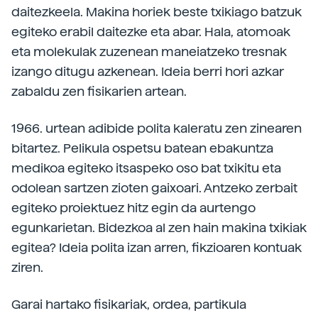
daitezkeela. Makina horiek beste txikiago batzuk
egiteko erabil daitezke eta abar. Hala, atomoak
eta molekulak zuzenean maneiatzeko tresnak
izango ditugu azkenean. Ideia berri hori azkar
zabaldu zen fisikarien artean.
1966. urtean adibide polita kaleratu zen zinearen
bitartez. Pelikula ospetsu batean ebakuntza
medikoa egiteko itsaspeko oso bat txikitu eta
odolean sartzen zioten gaixoari. Antzeko zerbait
egiteko proiektuez hitz egin da aurtengo
egunkarietan. Bidezkoa al zen hain makina txikiak
egitea? Ideia polita izan arren, fikzioaren kontuak
ziren.
Garai hartako fisikariak, ordea, partikula