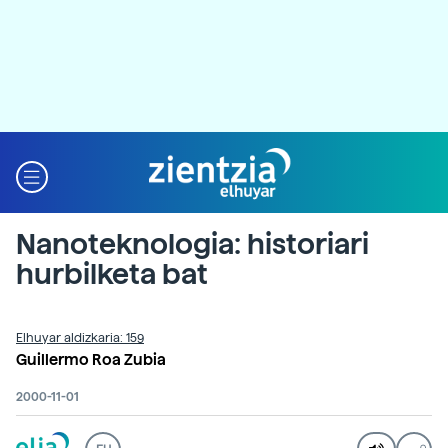
Nanoteknologia: historiari
hurbilketa bat
Elhuyar aldizkaria: 159
Guillermo Roa Zubia
2000-11-01