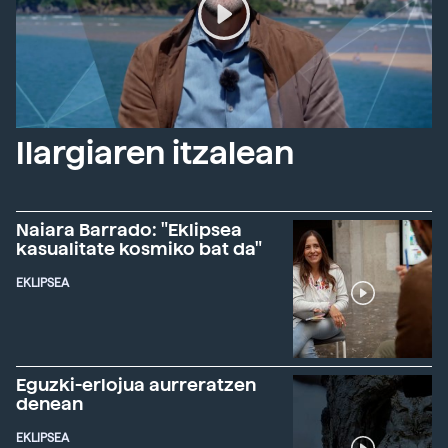
Ilargiaren itzalean
Naiara Barrado: "Eklipsea
kasualitate kosmiko bat da"
EKLIPSEA
Eguzki-erlojua aurreratzen
denean
EKLIPSEA