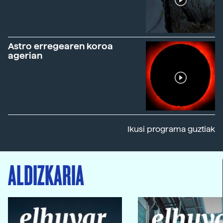
Astro erregearen koroa
agerian
Ikusi programa guztiak
ALDIZKARIA