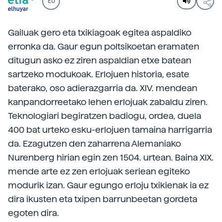
EU
Gailuak gero eta txikiagoak egitea aspaldiko
erronka da. Gaur egun poltsikoetan eramaten
ditugun asko ez ziren aspaldian etxe batean
sartzeko modukoak. Erlojuen historia, esate
baterako, oso adierazgarria da. XIV. mendean
kanpandorreetako lehen erlojuak zabaldu ziren.
Teknologiari begiratzen badiogu, ordea, duela
400 bat urteko esku-erlojuen tamaina harrigarria
da. Ezagutzen den zaharrena Alemaniako
Nurenberg hirian egin zen 1504. urtean. Baina XIX.
mende arte ez zen erlojuak seriean egiteko
modurik izan. Gaur egungo erloju txikienak ia ez
dira ikusten eta txipen barrunbeetan gordeta
egoten dira.