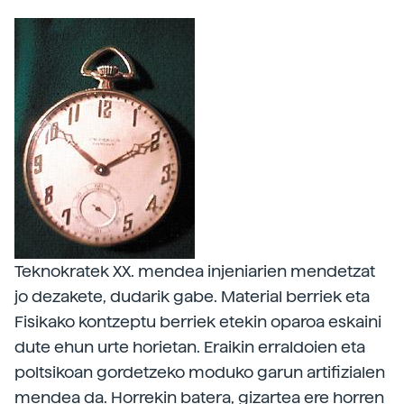
Teknokratek XX. mendea injeniarien mendetzat
jo dezakete, dudarik gabe. Material berriek eta
Fisikako kontzeptu berriek etekin oparoa eskaini
dute ehun urte horietan. Eraikin erraldoien eta
poltsikoan gordetzeko moduko garun artifizialen
mendea da. Horrekin batera, gizartea ere horren