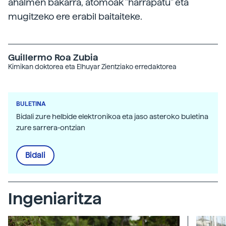
ahalmen bakarra, atomoak "harrapatu" eta
mugitzeko ere erabil baitaiteke.
Guillermo Roa Zubia
Kimikan doktorea eta Elhuyar Zientziako erredaktorea
BULETINA
Bidali zure helbide elektronikoa eta jaso asteroko buletina
zure sarrera-ontzian
Bidali
Ingeniaritza