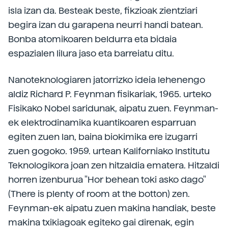
isla izan da. Besteak beste, fikzioak zientziari
begira izan du garapena neurri handi batean.
Bonba atomikoaren beldurra eta bidaia
espazialen lilura jaso eta barreiatu ditu.
Nanoteknologiaren jatorrizko ideia lehenengo
aldiz Richard P. Feynman fisikariak, 1965. urteko
Fisikako Nobel saridunak, aipatu zuen. Feynman-
ek elektrodinamika kuantikoaren esparruan
egiten zuen lan, baina biokimika ere izugarri
zuen gogoko. 1959. urtean Kaliforniako Institutu
Teknologikora joan zen hitzaldia ematera. Hitzaldi
horren izenburua "Hor behean toki asko dago"
(There is plenty of room at the botton) zen.
Feynman-ek aipatu zuen makina handiak, beste
makina txikiagoak egiteko gai direnak, egin