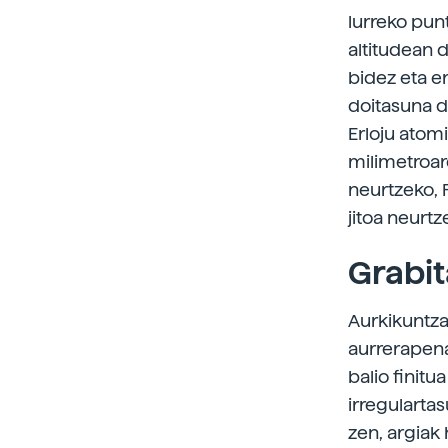
lurreko pun
altitudean 
bidez eta e
doitasuna du
Erloju atom
milimetroar
neurtzeko, 
jitoa neurtz
Grabit
Aurkikuntza
aurrerapena
balio finitu
irregulartas
zen, argiak