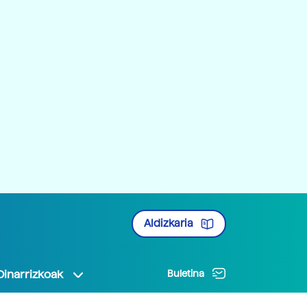
Aldizkaria
Oinarrizkoak
Buletina