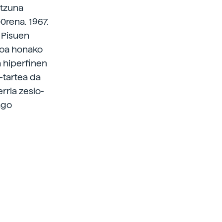
ntzuna
0rena. 1967.
 Pisuen
ioa honako
a hiperfinen
-tartea da
rria zesio-
ago