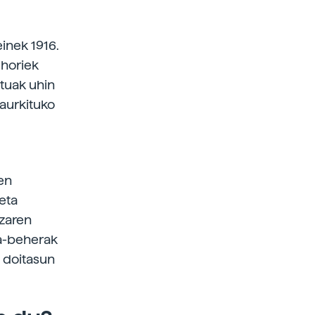
einek 1916.
 horiek
atuak uhin
aurkituko
en
 eta
zaren
ra-beherak
, doitasun