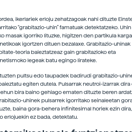
dea, ikerlariek erloju zehatzagoak nahi dituzte Einst
arritako “grabitazio-uhin” famatuak detektatzeko. Uhin
ko masak igorriko lituzke, higitzen den partikula karg
etikoak igortzen dituen bezalaxe. Grabitazio-uhinak 
tibitate-teoria baieztatzeaz gain grabitazioko eta
etismoko legeak batu egingo lirateke.
ituzten pultsu edo taupadek badirudi grabitazio-uhin
baieztatu egiten dutela. Pulsarrak neutroi-izarrak dira
ehun bira baino gehiago ematen dituzte beren ardat
rabitazio-uhinek pulsarrek igorritako seinaleetan go
uzte, baina gora-behera infinitesimal horiek ezin dira
o erlojuekin ez bada, detektatu.