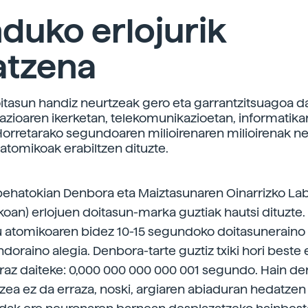
duko erlojurik
atzena
tasun handiz neurtzeak gero eta garrantzitsuagoa d
pazioaren ikerketan, telekomunikazioetan, informatika
Horretarako segundoaren milioirenaren milioirenak ne
 atomikoak erabiltzen dituzte.
 behatokian Denbora eta Maiztasunaren Oinarrizko La
koan) erlojuen doitasun-marka guztiak hautsi dituzte.
u atomikoaren bidez 10-15 segundoko doitasuneraino 
oraino alegia. Denbora-tarte guztiz txiki hori beste 
raz daiteke: 0,000 000 000 000 001 segundo. Hain de
etzea ez da erraza, noski, argiaren abiaduran hedatze