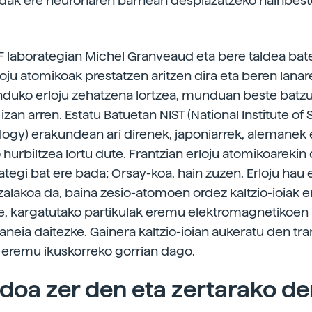
adak ere neuronaren barnean desplazatzeko hainbest
F laborategian Michel Granveaud eta bere taldea bat
loju atomikoak prestatzen aritzen dira eta beren lana
duko erloju zehatzena lortzea, munduan beste batzu
 izan arren. Estatu Batuetan NIST (National Institute of
ogy) erakundean ari direnek, japoniarrek, alemanek 
o hurbiltzea lortu dute. Frantzian erloju atomikoareki
ategi bat ere bada; Orsay-koa, hain zuzen. Erloju hau 
alakoa da, baina zesio-atomoen ordez kaltzio-ioiak e
ere, kargatutako partikulak eremu elektromagnetikoen
neia daitezke. Gainera kaltzio-ioian aukeratu den tran
eremu ikuskorreko gorrian dago.
oa zer den eta zertarako de