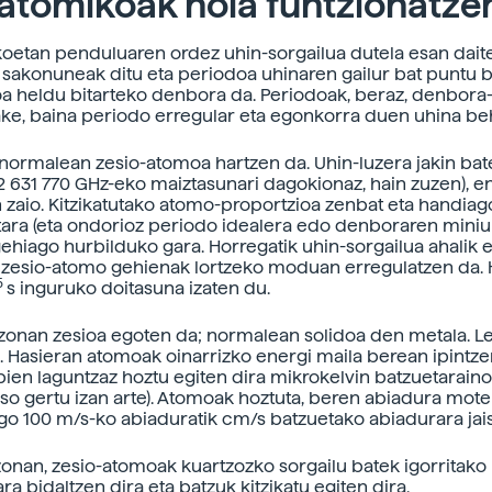
 atomikoak nola funtzionatze
koetan penduluaren ordez uhin-sorgailua dutela esan dait
a sakonuneak ditu eta periodoa uhinaren gailur bat puntu b
a heldu bitarteko denbora da. Periodoak, beraz, denbora-
ke, baina periodo erregular eta egonkorra duen uhina be
normalean zesio-atomoa hartzen da. Uhin-luzera jakin bate
2 631 770 GHz-eko maiztasunari dagokionaz, hain zuzen), e
n zaio. Kitzikatutako atomo-proportzioa zenbat eta handiago
tara (eta ondorioz periodo idealera edo denboraren miniun
gehiago hurbilduko gara. Horregatik uhin-sorgailua ahalik e
o zesio-atomo gehienak lortzeko moduan erregulatzen da. 
5
s inguruko doitasuna izaten du.
. zonan zesioa egoten da; normalean solidoa den metala. L
. Hasieran atomoak oinarrizko energi maila berean ipintze
zpien laguntzaz hoztu egiten dira mikrokelvin batzuetaraino
oso gertu izan arte). Atomoak hoztuta, beren abiadura mote
go 100 m/s-ko abiaduratik cm/s batzuetako abiadurara jais
zonan, zesio-atomoak kuartzozko sorgailu batek igorritako
a bidaltzen dira eta batzuk kitzikatu egiten dira.