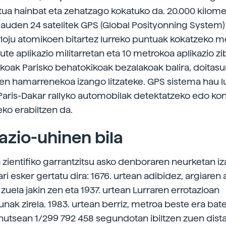
tua hainbat eta zehatzago kokatuko da. 20.000 kilom
dauden 24 satelitek GPS (Global Posityonning System
rloju atomikoen bitartez lurreko puntuak kokatzeko m
te aplikazio militarretan eta 10 metrokoa aplikazio zib
ikoak Parisko behatokikoak bezalakoak balira, doitas
en hamarrenekoa izango litzateke. GPS sistema hau l
Paris-Dakar rallyko automobilak detektatzeko edo ko
eko erabiltzen da.
azio-uhinen bila
 zientifiko garrantzitsu asko denboraren neurketan i
ri esker gertatu dira: 1676. urtean adibidez, argiaren
a zuela jakin zen eta 1937. urtean Lurraren errotazioan
unak zirela. 1983. urtean berriz, metroa beste era bate
 hutsean 1/299 792 458 segundotan ibiltzen zuen dista