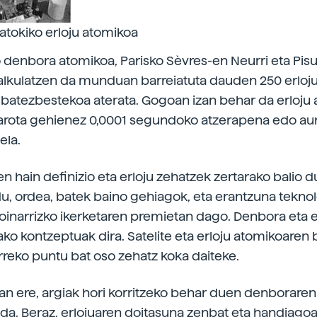
atokiko erloju atomikoa
 denbora atomikoa, Parisko Sèvres-en Neurri eta Pis
lkulatzen da munduan barreiatuta dauden 250 erloj
batezbestekoa aterata. Gogoan izan behar da erloju
garota gehienez 0,0001 segundoko atzerapena edo a
ela.
 hain definizio eta erloju zehatzek zertarako balio 
u, ordea, batek baino gehiagok, eta erantzuna tekno
 oinarrizko ikerketaren premietan dago. Denbora eta 
tako kontzeptuak dira. Satelite eta erloju atomikoaren 
urreko puntu bat oso zehatz koka daiteke.
izan ere, argiak hori korritzeko behar duen denborare
 da. Beraz, erlojuaren doitasuna zenbat eta handiagoa