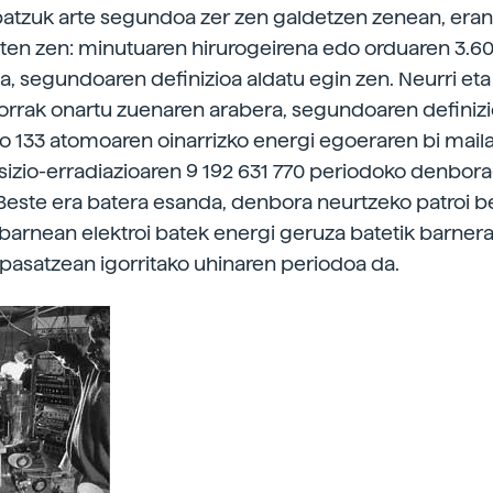
batzuk arte segundoa zer zen galdetzen zenean, era
ten zen: minutuaren hirurogeirena edo orduaren 3.60
a, segundoaren definizioa aldatu egin zen. Neurri eta
orrak onartu zuenaren arabera, segundoaren definiz
io 133 atomoaren oinarrizko energi egoeraren bi mail
tsizio-erradiazioaren 9 192 631 770 periodoko denbora
este era batera esanda, denbora neurtzeko patroi be
arnean elektroi batek energi geruza batetik barner
asatzean igorritako uhinaren periodoa da.