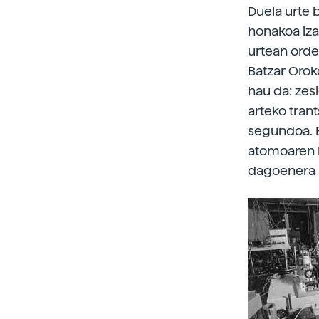
Duela urte 
honakoa iza
urtean orde
Batzar Orok
hau da: zes
arteko tran
segundoa. B
atomoaren b
dagoenera p