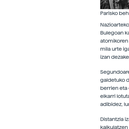
Parisko beh
Nazioarteko
Bulegoan ka
atomikoren 
mila urte i
izan dezake
Segundoaren
galdetuko d
berrien eta
elkarri lotu
adibidez, l
Distantzia 
kalkulatzen