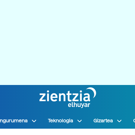
Ingurumena
Teknologia
Gizartea