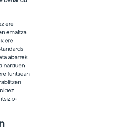
e behar du
ez ere
ren emaitza
k ere
 Standards
eta abarrek
n diharduen
ere funtsean
rabiltzen
 bidez
tsizio-
n