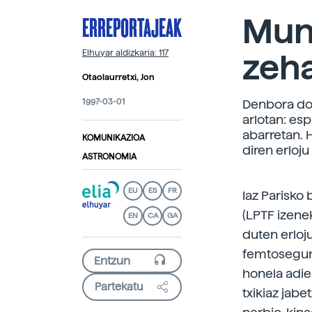
ERREPORTAJEAK
Mun
zeh
Elhuyar aldizkaria: 117
Otaolaurretxi, Jon
1997-03-01
Denbora doi
arlotan: es
abarretan. 
KOMUNIKAZIOA
diren erloju
ASTRONOMIA
EU
ES
FR
Iaz Parisko
(LPTF izene
EN
CA
GA
duten erloj
femtosegund
honela adie
Partekatu
txikiaz jab