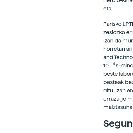
nerbio-kin
eta.
Parisko LPT
zesiozko er
izan da mun
horretan ari
and Technol
-14
10
s-rain
beste labor
besteak bez
ditu. Izan 
errazago ma
maiztasuna 
Segund