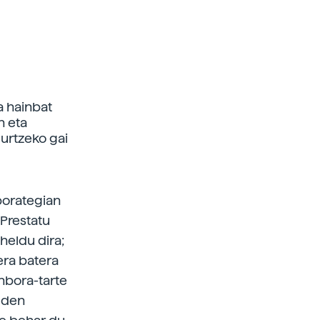
a hainbat
n eta
urtzeko gai
borategian
 Prestatu
heldu dira;
era batera
nbora-tarte
n den