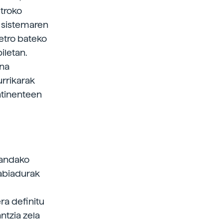
etroko
) sistemaren
etro bateko
iletan.
una
urrikarak
ntinenteen
zandako
 abiadurak
ra definitu
ntzia zela