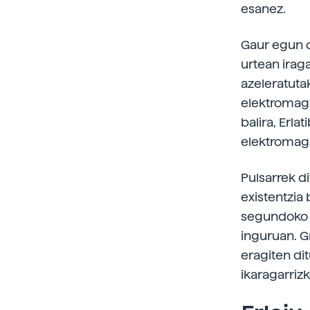
esanez.
Gaur egun or
urtean irag
azeleratuta
elektromagn
balira, Erla
elektromagn
Pulsarrek d
existentzia 
segundoko 
inguruan. G
eragiten dit
ikaragarrizk