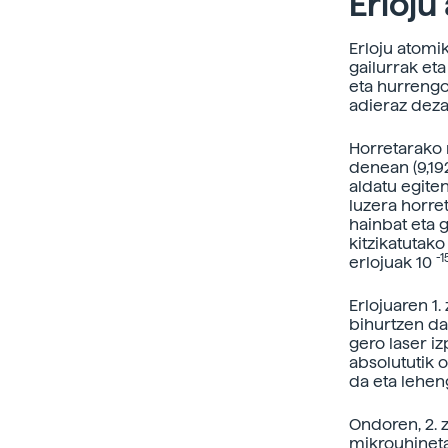
Erloju
Erloju atomi
gailurrak et
eta hurrengo
adieraz deza
Horretarako 
denean (9,19
aldatu egite
luzera horre
hainbat eta 
kitzikatutak
-1
erlojuak 10
Erlojuaren 1
bihurtzen da
gero laser i
absolututik 
da eta lehen
Ondoren, 2. 
mikrouhinetar