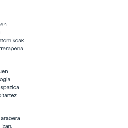
uen
u
 atomikoak
urrerapena
duen
logia
espazioa
bitartez
n arabera
 izan,