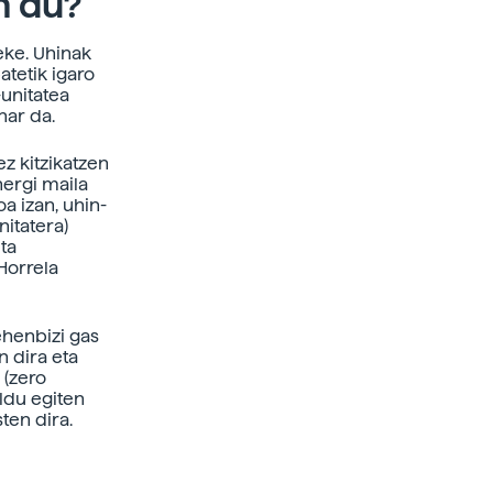
n du?
eke. Uhinak
atetik igaro
unitatea
har da.
z kitzikatzen
nergi maila
a izan, uhin-
itatera)
ta
Horrela
ehenbizi gas
n dira eta
 (zero
ldu egiten
ten dira.