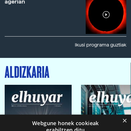
agerian
Ikusi programa guztiak
ALDIZKARIA
×
Webgune honek cookieak
erabiltzen ditu