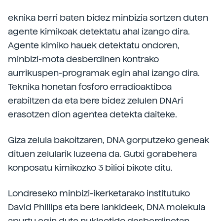
eknika berri baten bidez minbizia sortzen duten
agente kimikoak detektatu ahal izango dira.
Agente kimiko hauek detektatu ondoren,
minbizi-mota desberdinen kontrako
aurrikuspen-programak egin ahal izango dira.
Teknika honetan fosforo erradioaktiboa
erabiltzen da eta bere bidez zelulen DNAri
erasotzen dion agentea detekta daiteke.
Giza zelula bakoitzaren, DNA gorputzeko geneak
dituen zelularik luzeena da. Gutxi gorabehera
konposatu kimikozko 3 bilioi bikote ditu.
Londreseko minbizi-ikerketarako institutuko
David Phillips eta bere lankideek, DNA molekula
apurtu egin dute nukleotido desberdinetan