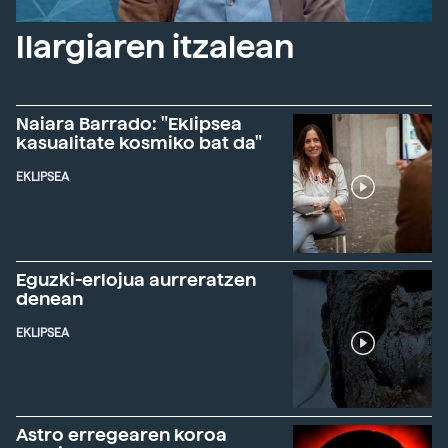
Ilargiaren itzalean
Naiara Barrado: "Eklipsea
kasualitate kosmiko bat da"
EKLIPSEA
Eguzki-erlojua aurreratzen
denean
EKLIPSEA
Astro erregearen koroa