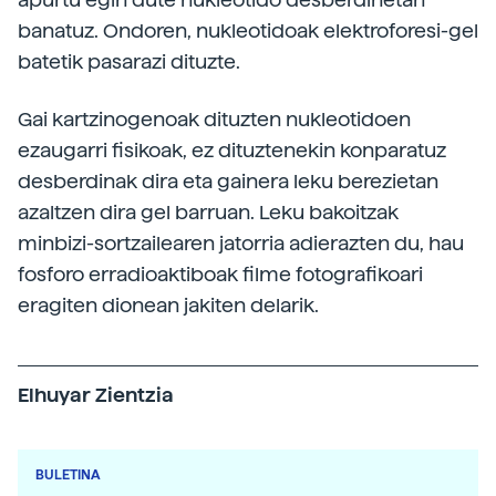
banatuz. Ondoren, nukleotidoak elektroforesi-gel
batetik pasarazi dituzte.
Gai kartzinogenoak dituzten nukleotidoen
ezaugarri fisikoak, ez dituztenekin konparatuz
desberdinak dira eta gainera leku berezietan
azaltzen dira gel barruan. Leku bakoitzak
minbizi-sortzailearen jatorria adierazten du, hau
fosforo erradioaktiboak filme fotografikoari
eragiten dionean jakiten delarik.
Elhuyar Zientzia
BULETINA