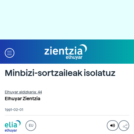
Minbizi-sortzaileak isolatuz
Elhuyar aldizkaria: 44
Elhuyar Zientzia
1991-02-01
EU