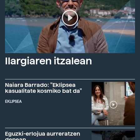
Ilargiaren itzalean
Naiara Barrado: "Eklipsea
kasualitate kosmiko bat da"
EKLIPSEA
Eguzki-erlojua aurreratzen
denean