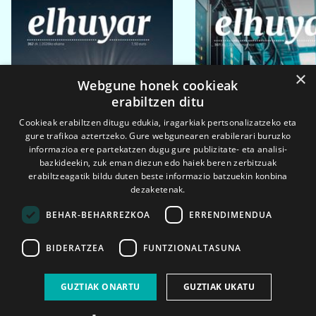
×
Webgune honek cookieak
erabiltzen ditu
Cookieak erabiltzen ditugu edukia, iragarkiak pertsonalizatzeko eta
gure trafikoa aztertzeko. Gure webgunearen erabilerari buruzko
informazioa ere partekatzen dugu gure publizitate- eta analisi-
bazkideekin, zuk eman diezun edo haiek beren zerbitzuak
erabiltzeagatik bildu duten beste informazio batzuekin konbina
dezaketenak.
BEHAR-BEHARREZKOA
ERRENDIMENDUA
BIDERATZEA
FUNTZIONALTASUNA
2026ko eka. 1a
2026ko mar. 1a
GUZTIAK ONARTU
GUZTIAK UKATU