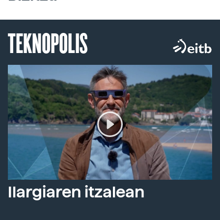
TEKNOPOLIS
Ilargiaren itzalean