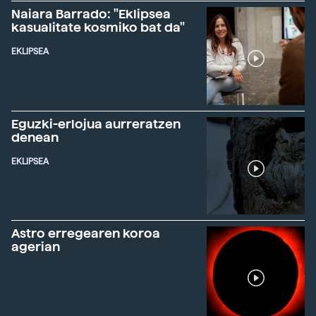
Naiara Barrado: "Eklipsea
kasualitate kosmiko bat da"
EKLIPSEA
Eguzki-erlojua aurreratzen
denean
EKLIPSEA
Astro erregearen koroa
agerian