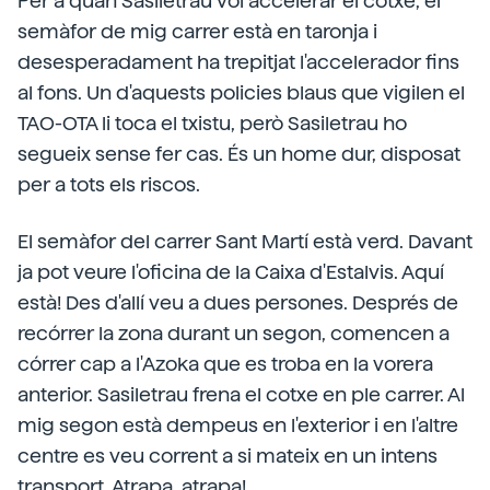
Per a quan Sasiletrau vol accelerar el cotxe, el
semàfor de mig carrer està en taronja i
desesperadament ha trepitjat l'accelerador fins
al fons. Un d'aquests policies blaus que vigilen el
TAO-OTA li toca el txistu, però Sasiletrau ho
segueix sense fer cas. És un home dur, disposat
per a tots els riscos.
El semàfor del carrer Sant Martí està verd. Davant
ja pot veure l'oficina de la Caixa d'Estalvis. Aquí
està! Des d'allí veu a dues persones. Després de
recórrer la zona durant un segon, comencen a
córrer cap a l'Azoka que es troba en la vorera
anterior. Sasiletrau frena el cotxe en ple carrer. Al
mig segon està dempeus en l'exterior i en l'altre
centre es veu corrent a si mateix en un intens
transport. Atrapa, atrapa!.