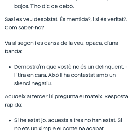
bojos. T'ho dic de debò.
Sasi es veu despistat. És mentida?, i si és veritat?.
Com saber-ho?
Va al segon i es cansa de la veu, opaca, d'una
banda:
Demostra'm que vostè no és un delinqüent, -
li tira en cara. Això li ha contestat amb un
silenci negatiu.
Acudeix al tercer i li pregunta el mateix. Resposta
ràpida:
Si he estat jo, aquests altres no han estat. Si
no ets un ximple el conte ha acabat.