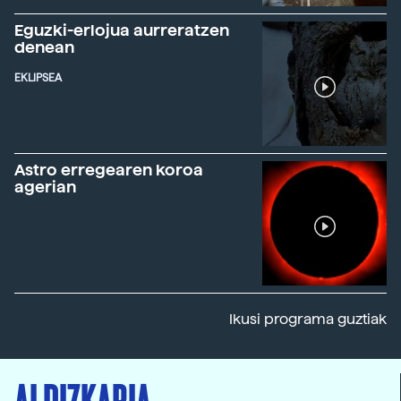
Eguzki-erlojua aurreratzen
denean
EKLIPSEA
Astro erregearen koroa
agerian
Ikusi programa guztiak
ALDIZKARIA