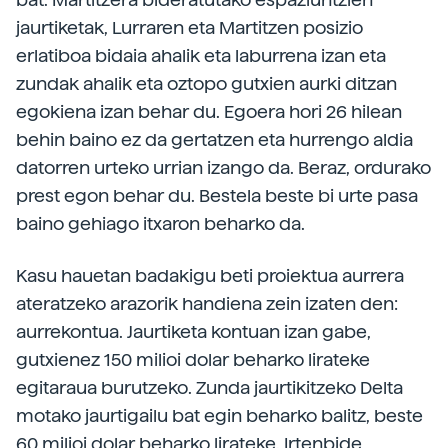
jaurtiketak, Lurraren eta Martitzen posizio
erlatiboa bidaia ahalik eta laburrena izan eta
zundak ahalik eta oztopo gutxien aurki ditzan
egokiena izan behar du. Egoera hori 26 hilean
behin baino ez da gertatzen eta hurrengo aldia
datorren urteko urrian izango da. Beraz, ordurako
prest egon behar du. Bestela beste bi urte pasa
baino gehiago itxaron beharko da.
Kasu hauetan badakigu beti proiektua aurrera
ateratzeko arazorik handiena zein izaten den:
aurrekontua. Jaurtiketa kontuan izan gabe,
gutxienez 150 milioi dolar beharko lirateke
egitaraua burutzeko. Zunda jaurtikitzeko Delta
motako jaurtigailu bat egin beharko balitz, beste
60 milioi dolar beharko lirateke. Irtenbide