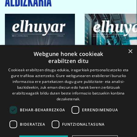
×
Webgune honek cookieak
erabiltzen ditu
Cookieak erabiltzen ditugu edukia, iragarkiak pertsonalizatzeko eta
gure trafikoa aztertzeko. Gure webgunearen erabilerari buruzko
informazioa ere partekatzen dugu gure publizitate- eta analisi-
bazkideekin, zuk eman diezun edo haiek beren zerbitzuak
erabiltzeagatik bildu duten beste informazio batzuekin konbina
dezaketenak.
BEHAR-BEHARREZKOA
ERRENDIMENDUA
BIDERATZEA
FUNTZIONALTASUNA
2026ko eka. 1a
2026ko mar. 1a