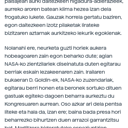
paisajean aurki daitezkeen higadura-adierazleek,
aurreko aroren batean klima hezea izan dela
frogatuko lukete. Gauzak horrela gertatu baziren,
egon daitezkeen izotz pilaketak lirateke
bizitzaren aztarnak aurkitzeko lekurik egokienak.
Nolanahi ere, neurketa guzti horiek aukera
hobeagoaren zain egon beharko dute; agian
NASA-ko zientzilariek diseinatuta duten egitarau
berriak eskain lezakeenaren zain. Irailaren
bukaeran D. Goldin-ek, NASA-ko zuzendariak,
egitarau berri honen eta beronek sortuko dituen
gastuak egiteko dagoen beharra aurkeztu du
Kongresuaren aurrean. Oso azkar ari dela pentsa
liteke eta hala da, izan ere; baina bada presa hori
beharrezko bihurtzen duen arrazoi garrantzitsu
bat. Martitzera bideratutako espaziuntzien