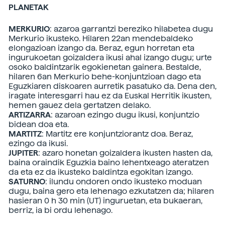
PLANETAK
MERKURIO
: azaroa garrantzi bereziko hilabetea dugu
Merkurio ikusteko. Hilaren 22an mendebaldeko
elongazioan izango da. Beraz, egun horretan eta
ingurukoetan goizaldera ikusi ahal izango dugu; urte
osoko baldintzarik egokienetan gainera. Bestalde,
hilaren 6an Merkurio behe-konjuntzioan dago eta
Eguzkiaren diskoaren aurretik pasatuko da. Dena den,
iragate interesgarri hau ez da Euskal Herritik ikusten,
hemen gauez dela gertatzen delako.
ARTIZARRA
: azaroan ezingo dugu ikusi, konjuntzio
bidean doa eta.
MARTITZ
: Martitz ere konjuntziorantz doa. Beraz,
ezingo da ikusi.
JUPITER
: azaro honetan goizaldera ikusten hasten da,
baina oraindik Eguzkia baino lehentxeago ateratzen
da eta ez da ikusteko baldintza egokitan izango.
SATURNO
: ilundu ondoren ondo ikusteko moduan
dugu, baina gero eta lehenago ezkutatzen da; hilaren
hasieran 0 h 30 min (UT) inguruetan, eta bukaeran,
berriz, ia bi ordu lehenago.