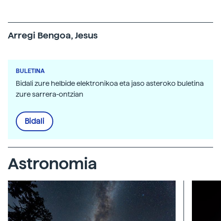
Arregi Bengoa, Jesus
BULETINA
Bidali zure helbide elektronikoa eta jaso asteroko buletina
zure sarrera-ontzian
Bidali
Astronomia