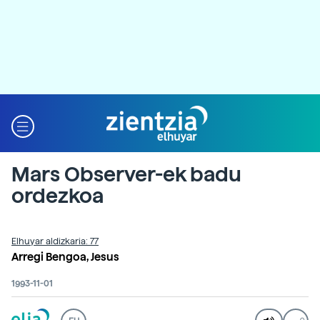
Mars Observer-ek badu
ordezkoa
Elhuyar aldizkaria: 77
Arregi Bengoa, Jesus
1993-11-01