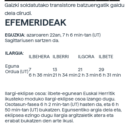
Gaizki soldatutako transistore batzuengatik galdu
dela dirudi.
EFEMERIDEAK
EGUZKIA
: azaroaren 22an, 7 h 6 min-tan (UT)
Sagittariusen sartzen da.
ILARGIA
:
ILBEHERA
ILBERRI
ILGORA
ILBETE
Eguna
7
13
21
29
Ordua (UT)
6 h 36 min
21 h 34 min
2 h 3 min
6 h 31 min
Ilargi-eklipse osoa: ilbete-egunean Euskal Herritik
ikusteko moduko Ilargi-eklipse osoa izango dugu.
Osotasun-fasea 6 h 2 min-tan (UT) hasten da, eta 6 h
50 min-tan (UT) bukatzen. Egunsentiko argia dela eta,
eklipsea ezingo dugu Ilargia argitzaletik atera eta
erabat bukatzen den arte ikusi.