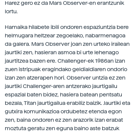
Harez gero ez da Mars Observer-en erantzunik
lortu.
Hamaika hilabete ibili ondoren espaziuntzia bere
helmugara heltzear zegoelako, nabarmenagoa
da galera. Mars Observer joan zen urteko irailean
jaurtiki zen, hasieran asmoa bi urte lehenago
jaurtitzea bazen ere. Challenger-ek 1986an izan
zuen istripuak eragindako geldialdiaren ondorio
izan zen atzerapen hori. Observer untzia ez zen
jaurtiki Challenger-aren antzerako jaurtigailu
espazial baten bidez, hasiera batean pentsatu
bezala, Titan jaurtigailua erabiliz baizik. Jaurtiki eta
gutxira komunikazioa ordubetez etenda egon
zen, baina ondoren ez zen arazorik izan erabat
moztuta geratu zen eguna baino aste batzuk