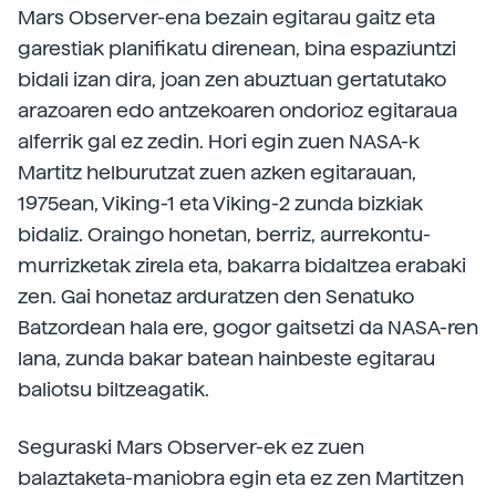
Mars Observer-ena bezain egitarau gaitz eta
garestiak planifikatu direnean, bina espaziuntzi
bidali izan dira, joan zen abuztuan gertatutako
arazoaren edo antzekoaren ondorioz egitaraua
alferrik gal ez zedin. Hori egin zuen NASA-k
Martitz helburutzat zuen azken egitarauan,
1975ean, Viking-1 eta Viking-2 zunda bizkiak
bidaliz. Oraingo honetan, berriz, aurrekontu-
murrizketak zirela eta, bakarra bidaltzea erabaki
zen. Gai honetaz arduratzen den Senatuko
Batzordean hala ere, gogor gaitsetzi da NASA-ren
lana, zunda bakar batean hainbeste egitarau
baliotsu biltzeagatik.
Seguraski Mars Observer-ek ez zuen
balaztaketa-maniobra egin eta ez zen Martitzen