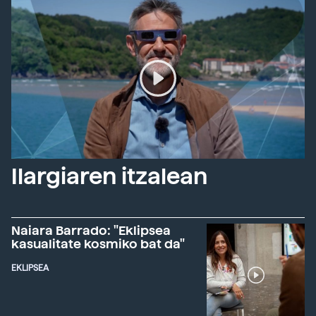
Ilargiaren itzalean
Naiara Barrado: "Eklipsea
kasualitate kosmiko bat da"
EKLIPSEA