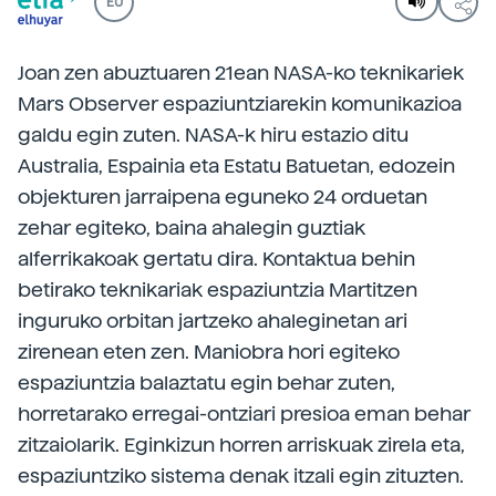
EU
Joan zen abuztuaren 21ean NASA-ko teknikariek
Mars Observer espaziuntziarekin komunikazioa
galdu egin zuten. NASA-k hiru estazio ditu
Australia, Espainia eta Estatu Batuetan, edozein
objekturen jarraipena eguneko 24 orduetan
zehar egiteko, baina ahalegin guztiak
alferrikakoak gertatu dira. Kontaktua behin
betirako teknikariak espaziuntzia Martitzen
inguruko orbitan jartzeko ahaleginetan ari
zirenean eten zen. Maniobra hori egiteko
espaziuntzia balaztatu egin behar zuten,
horretarako erregai-ontziari presioa eman behar
zitzaiolarik. Eginkizun horren arriskuak zirela eta,
espaziuntziko sistema denak itzali egin zituzten.