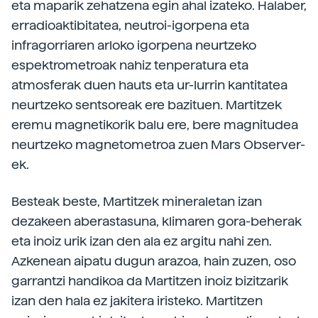
eta maparik zehatzena egin ahal izateko. Halaber,
erradioaktibitatea, neutroi-igorpena eta
infragorriaren arloko igorpena neurtzeko
espektrometroak nahiz tenperatura eta
atmosferak duen hauts eta ur-lurrin kantitatea
neurtzeko sentsoreak ere bazituen. Martitzek
eremu magnetikorik balu ere, bere magnitudea
neurtzeko magnetometroa zuen Mars Observer-
ek.
Besteak beste, Martitzek mineraletan izan
dezakeen aberastasuna, klimaren gora-beherak
eta inoiz urik izan den ala ez argitu nahi zen.
Azkenean aipatu dugun arazoa, hain zuzen, oso
garrantzi handikoa da Martitzen inoiz bizitzarik
izan den hala ez jakitera iristeko. Martitzen