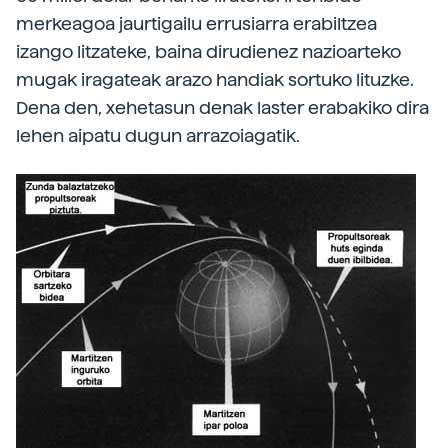
merkeagoa jaurtigailu errusiarra erabiltzea
izango litzateke, baina dirudienez nazioarteko
mugak iragateak arazo handiak sortuko lituzke.
Dena den, xehetasun denak laster erabakiko dira
lehen aipatu dugun arrazoiagatik.