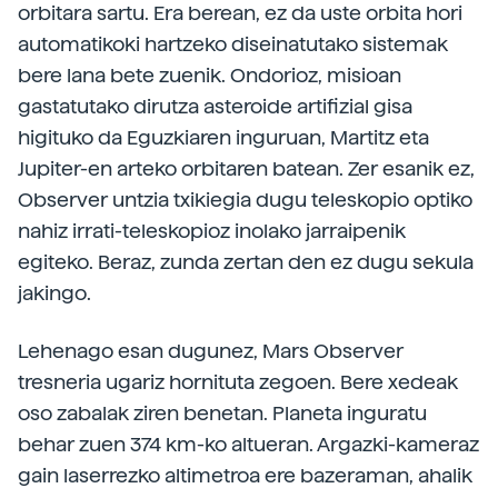
orbitara sartu. Era berean, ez da uste orbita hori
automatikoki hartzeko diseinatutako sistemak
bere lana bete zuenik. Ondorioz, misioan
gastatutako dirutza asteroide artifizial gisa
higituko da Eguzkiaren inguruan, Martitz eta
Jupiter-en arteko orbitaren batean. Zer esanik ez,
Observer untzia txikiegia dugu teleskopio optiko
nahiz irrati-teleskopioz inolako jarraipenik
egiteko. Beraz, zunda zertan den ez dugu sekula
jakingo.
Lehenago esan dugunez, Mars Observer
tresneria ugariz hornituta zegoen. Bere xedeak
oso zabalak ziren benetan. Planeta inguratu
behar zuen 374 km-ko altueran. Argazki-kameraz
gain laserrezko altimetroa ere bazeraman, ahalik