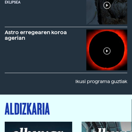
EKLIPSEA
Astro erregearen koroa
agerian
Ikusi programa guztiak
ALDIZKARIA