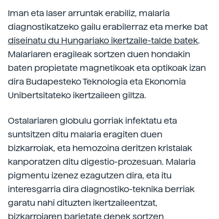
Iman eta laser arruntak erabiliz, malaria
diagnostikatzeko gailu erabilerraz eta merke bat
diseinatu du Hungariako ikertzaile-talde batek
.
Malariaren eragileak sortzen duen hondakin
baten propietate magnetikoak eta optikoak izan
dira Budapesteko Teknologia eta Ekonomia
Unibertsitateko ikertzaileen giltza.
Ostalariaren globulu gorriak infektatu eta
suntsitzen ditu malaria eragiten duen
bizkarroiak, eta hemozoina deritzen kristalak
kanporatzen ditu digestio-prozesuan. Malaria
pigmentu izenez ezagutzen dira, eta itu
interesgarria dira diagnostiko-teknika berriak
garatu nahi dituzten ikertzaileentzat,
bizkarroiaren barietate denek sortzen