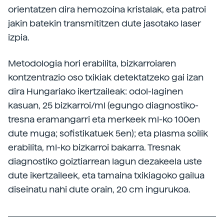
orientatzen dira hemozoina kristalak, eta patroi
jakin batekin transmititzen dute jasotako laser
izpia.
Metodologia hori erabilita, bizkarroiaren
kontzentrazio oso txikiak detektatzeko gai izan
dira Hungariako ikertzaileak: odol-laginen
kasuan, 25 bizkarroi/ml (egungo diagnostiko-
tresna eramangarri eta merkeek ml-ko 100en
dute muga; sofistikatuek 5en); eta plasma soilik
erabilita, ml-ko bizkarroi bakarra. Tresnak
diagnostiko goiztiarrean lagun dezakeela uste
dute ikertzaileek, eta tamaina txikiagoko gailua
diseinatu nahi dute orain, 20 cm ingurukoa.