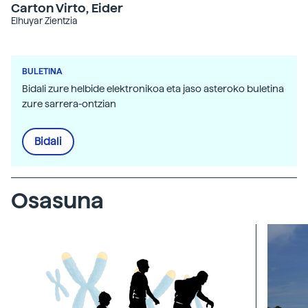
Carton Virto, Eider
Elhuyar Zientzia
BULETINA
Bidali zure helbide elektronikoa eta jaso asteroko buletina
zure sarrera-ontzian
Bidali
Osasuna