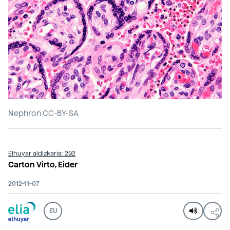
Nephron CC-BY-SA
Elhuyar aldizkaria: 292
Carton Virto, Eider
2012-11-07
EU