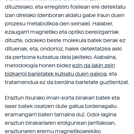
dituztelako, eta erregistro fosilean ere detektatu
izan direlako (denboran aldatu gabe iraun duen
prozesu metabolikoa den seinale). Halaber,
ezaugarri magnetiko eta optiko bereizgarriak
dituzte, odoleko beste molekula batek berak ez
dituenak, eta, ondorioz, haiek detektatzea aski
da pertsona kutsatua dela jakiteko. Alabaina,
metodologia honen bidez
ezin da jakin zein
bizkarroi barietatek kutsatu duen gaixoa
, eta
tratamendua ez da berdina barietate guztientzat.
Eraztun itxurako iman-sorta birakari batek eta
laser batek osatzen dute gailua (ordenagailu
eramangarri baten tamaina du). Odol-lagina
eraztun birakariaren erdigunean jarritakoan,
eraztunaren eremu magnetikoarekiko