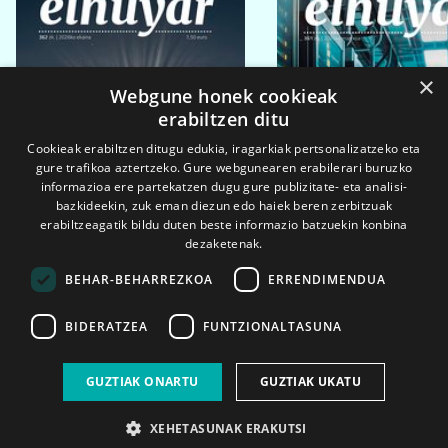
×
Webgune honek cookieak
erabiltzen ditu
Cookieak erabiltzen ditugu edukia, iragarkiak pertsonalizatzeko eta
gure trafikoa aztertzeko. Gure webgunearen erabilerari buruzko
informazioa ere partekatzen dugu gure publizitate- eta analisi-
bazkideekin, zuk eman diezun edo haiek beren zerbitzuak
erabiltzeagatik bildu duten beste informazio batzuekin konbina
dezaketenak.
BEHAR-BEHARREZKOA
ERRENDIMENDUA
BIDERATZEA
FUNTZIONALTASUNA
2026ko eka. 1a
2026ko mar. 1a
GUZTIAK ONARTU
GUZTIAK UKATU
XEHETASUNAK ERAKUTSI