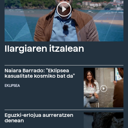
Ilargiaren itzalean
Naiara Barrado: "Eklipsea
kasualitate kosmiko bat da"
EKLIPSEA
Eguzki-erlojua aurreratzen
denean