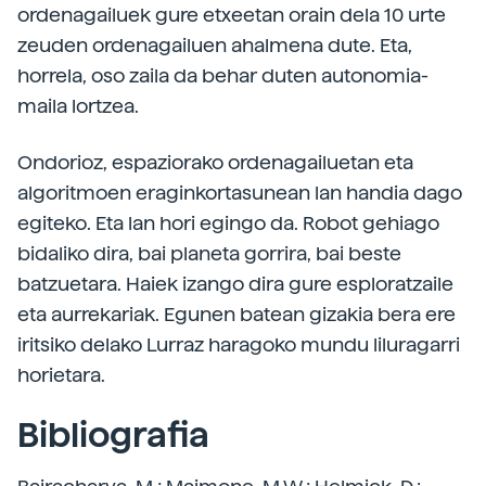
ordenagailuek gure etxeetan orain dela 10 urte
zeuden ordenagailuen ahalmena dute. Eta,
horrela, oso zaila da behar duten autonomia-
maila lortzea.
Ondorioz, espaziorako ordenagailuetan eta
algoritmoen eraginkortasunean lan handia dago
egiteko. Eta lan hori egingo da. Robot gehiago
bidaliko dira, bai planeta gorrira, bai beste
batzuetara. Haiek izango dira gure esploratzaile
eta aurrekariak. Egunen batean gizakia bera ere
iritsiko delako Lurraz haragoko mundu liluragarri
horietara.
Bibliografia