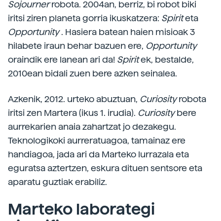
Sojourner
robota. 2004an, berriz, bi robot biki
iritsi ziren planeta gorria ikuskatzera:
Spirit
eta
Opportunity
. Hasiera batean haien misioak 3
hilabete iraun behar bazuen ere,
Opportunity
oraindik ere lanean ari da!
Spirit
ek, bestalde,
2010ean bidali zuen bere azken seinalea.
Azkenik, 2012. urteko abuztuan,
Curiosity
robota
iritsi zen Martera (ikus 1. irudia).
Curiosity
bere
aurrekarien anaia zahartzat jo dezakegu.
Teknologikoki aurreratuagoa, tamainaz ere
handiagoa, jada ari da Marteko lurrazala eta
eguratsa aztertzen, eskura dituen sentsore eta
aparatu guztiak erabiliz.
Marteko laborategi