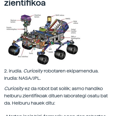
zientifikoa
2. irudia.
Curiosity
robotaren ekipamendua.
Irudia: NASA/JPL.
Curiosity
ez da robot bat soilik; asmo handiko
helburu zientifikoak dituen laborategi osatu bat
da. Helburu hauek ditu: