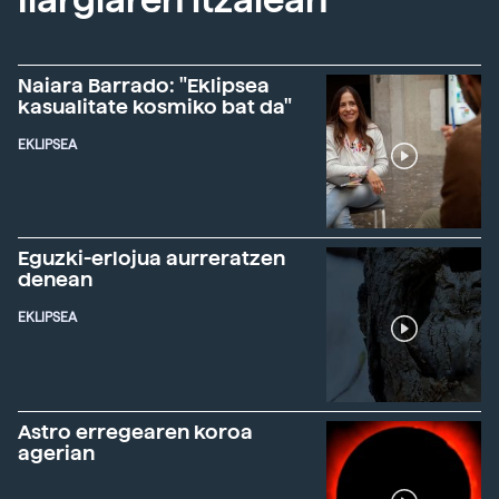
Naiara Barrado: "Eklipsea
kasualitate kosmiko bat da"
EKLIPSEA
Eguzki-erlojua aurreratzen
denean
EKLIPSEA
Astro erregearen koroa
agerian