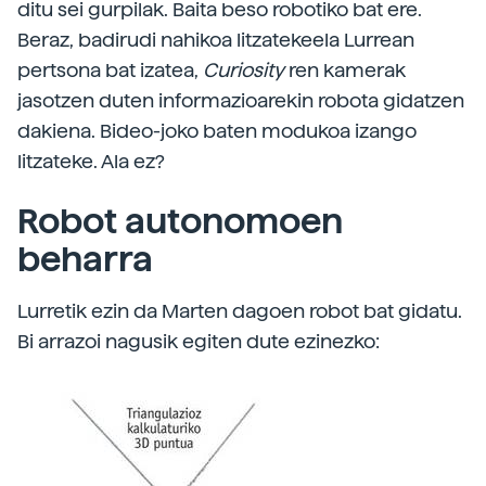
ditu sei gurpilak. Baita beso robotiko bat ere.
Beraz, badirudi nahikoa litzatekeela Lurrean
pertsona bat izatea,
Curiosity
ren kamerak
jasotzen duten informazioarekin robota gidatzen
dakiena. Bideo-joko baten modukoa izango
litzateke. Ala ez?
Robot autonomoen
beharra
Lurretik ezin da Marten dagoen robot bat gidatu.
Bi arrazoi nagusik egiten dute ezinezko: