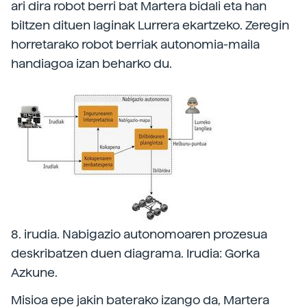
ari dira robot berri bat Martera bidali eta han
biltzen dituen laginak Lurrera ekartzeko. Zeregin
horretarako robot berriak autonomia-maila
handiagoa izan beharko du.
8. irudia. Nabigazio autonomoaren prozesua
deskribatzen duen diagrama. Irudia: Gorka
Azkune.
Misioa epe jakin baterako izango da, Martera