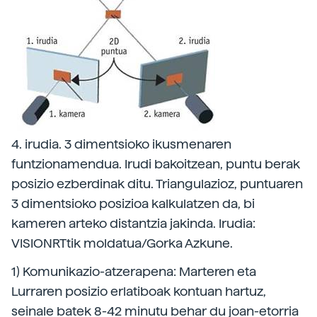
4. irudia. 3 dimentsioko ikusmenaren
funtzionamendua. Irudi bakoitzean, puntu berak
posizio ezberdinak ditu. Triangulazioz, puntuaren
3 dimentsioko posizioa kalkulatzen da, bi
kameren arteko distantzia jakinda. Irudia:
VISIONRTtik moldatua/Gorka Azkune.
1) Komunikazio-atzerapena: Marteren eta
Lurraren posizio erlatiboak kontuan hartuz,
seinale batek 8-42 minutu behar du joan-etorria