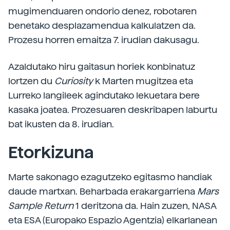
mugimenduaren ondorio denez, robotaren
benetako desplazamendua kalkulatzen da.
Prozesu horren emaitza 7. irudian dakusagu.
Azaldutako hiru gaitasun horiek konbinatuz
lortzen du
Curiosity
k Marten mugitzea eta
Lurreko langileek agindutako lekuetara bere
kasaka joatea. Prozesuaren deskribapen laburtu
bat ikusten da 8. irudian.
Etorkizuna
Marte sakonago ezagutzeko egitasmo handiak
daude martxan. Beharbada erakargarriena
Mars
Sample Return
1 deritzona da. Hain zuzen, NASA
eta ESA (Europako Espazio Agentzia) elkarlanean