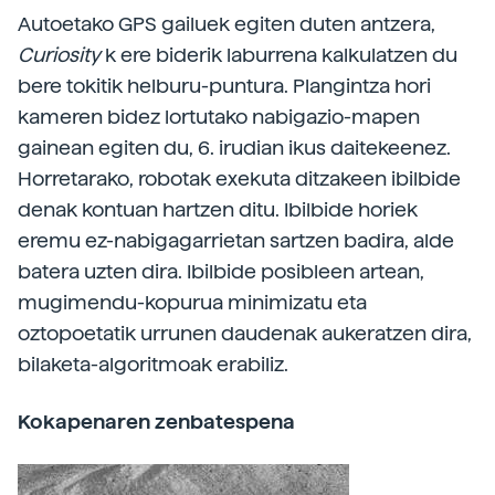
Autoetako GPS gailuek egiten duten antzera,
Curiosity
k ere biderik laburrena kalkulatzen du
bere tokitik helburu-puntura. Plangintza hori
kameren bidez lortutako nabigazio-mapen
gainean egiten du, 6. irudian ikus daitekeenez.
Horretarako, robotak exekuta ditzakeen ibilbide
denak kontuan hartzen ditu. Ibilbide horiek
eremu ez-nabigagarrietan sartzen badira, alde
batera uzten dira. Ibilbide posibleen artean,
mugimendu-kopurua minimizatu eta
oztopoetatik urrunen daudenak aukeratzen dira,
bilaketa-algoritmoak erabiliz.
Kokapenaren zenbatespena