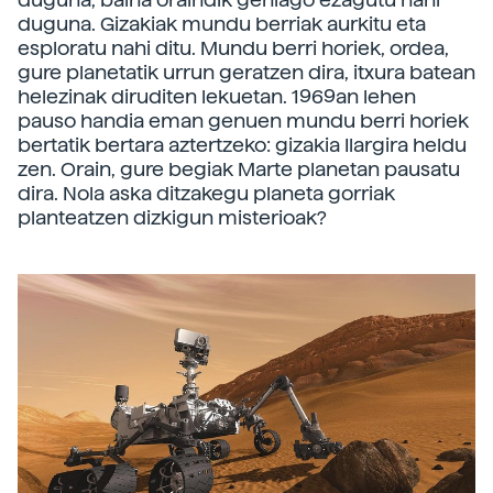
duguna. Gizakiak mundu berriak aurkitu eta
esploratu nahi ditu. Mundu berri horiek, ordea,
gure planetatik urrun geratzen dira, itxura batean
helezinak diruditen lekuetan. 1969an lehen
pauso handia eman genuen mundu berri horiek
bertatik bertara aztertzeko: gizakia Ilargira heldu
zen. Orain, gure begiak Marte planetan pausatu
dira. Nola aska ditzakegu planeta gorriak
planteatzen dizkigun misterioak?