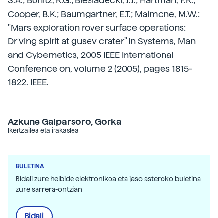
S.A.; Bonitz, R.G.; Biesiadecki, J.J.; Hartman, F.R.;
Cooper, B.K.; Baumgartner, E.T.; Maimone, M.W.:
"Mars exploration rover surface operations:
Driving spirit at gusev crater" In Systems, Man
and Cybernetics, 2005 IEEE International
Conference on, volume 2 (2005), pages 1815-
1822. IEEE.
Azkune Galparsoro, Gorka
Ikertzailea eta irakaslea
BULETINA
Bidali zure helbide elektronikoa eta jaso asteroko buletina
zure sarrera-ontzian
Bidali