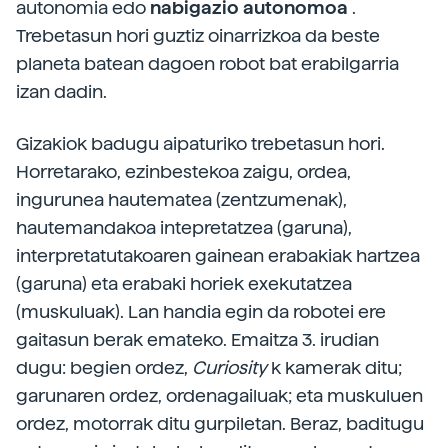
autonomia edo
nabigazio autonomoa
.
Trebetasun hori guztiz oinarrizkoa da beste
planeta batean dagoen robot bat erabilgarria
izan dadin.
Gizakiok badugu aipaturiko trebetasun hori.
Horretarako, ezinbestekoa zaigu, ordea,
ingurunea hautematea (zentzumenak),
hautemandakoa intepretatzea (garuna),
interpretatutakoaren gainean erabakiak hartzea
(garuna) eta erabaki horiek exekutatzea
(muskuluak). Lan handia egin da robotei ere
gaitasun berak emateko. Emaitza 3. irudian
dugu: begien ordez,
Curiosity
k kamerak ditu;
garunaren ordez, ordenagailuak; eta muskuluen
ordez, motorrak ditu gurpiletan. Beraz, baditugu