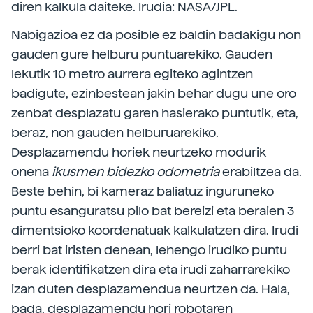
diren kalkula daiteke. Irudia: NASA/JPL.
Nabigazioa ez da posible ez baldin badakigu non
gauden gure helburu puntuarekiko. Gauden
lekutik 10 metro aurrera egiteko agintzen
badigute, ezinbestean jakin behar dugu une oro
zenbat desplazatu garen hasierako puntutik, eta,
beraz, non gauden helburuarekiko.
Desplazamendu horiek neurtzeko modurik
onena
ikusmen bidezko odometria
erabiltzea da.
Beste behin, bi kameraz baliatuz inguruneko
puntu esanguratsu pilo bat bereizi eta beraien 3
dimentsioko koordenatuak kalkulatzen dira. Irudi
berri bat iristen denean, lehengo irudiko puntu
berak identifikatzen dira eta irudi zaharrarekiko
izan duten desplazamendua neurtzen da. Hala,
bada, desplazamendu hori robotaren