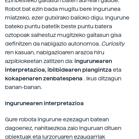
Ezinbesteko gaitasun baten aurrean gaude.
Robot bat ezin bada mugitu bere ingurunea
miatzeko, ezer gutxirako balioko digu. Ingurune
bateko puntu batetik beste puntu batera
oztopoak saihestuz mugitzeko gaitasun gisa
definitzen da nabigazio autonomoa.
Curiosity
ren kasuan, nabigazioaren arazoa hiru
azpiblokeetan zatitzen da:
ingurunearen
interpretazioa, ibilbidearen plangintza
eta
kokapenaren zenbatespena
. Ikus ditzagun
banan-banan.
Ingurunearen interpretazioa
Gure robota ingurune ezezagun batean
dagoenez, nahitaezkoa zaio inguruan dituen
objektuak eta lurzoruaren ezaugarriak