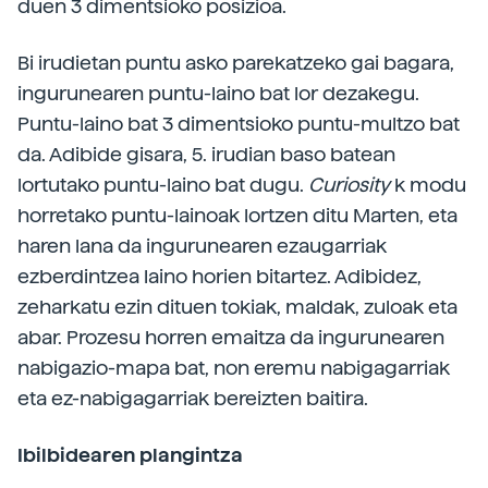
duen 3 dimentsioko posizioa.
Bi irudietan puntu asko parekatzeko gai bagara,
ingurunearen puntu-laino bat lor dezakegu.
Puntu-laino bat 3 dimentsioko puntu-multzo bat
da. Adibide gisara, 5. irudian baso batean
lortutako puntu-laino bat dugu.
Curiosity
k modu
horretako puntu-lainoak lortzen ditu Marten, eta
haren lana da ingurunearen ezaugarriak
ezberdintzea laino horien bitartez. Adibidez,
zeharkatu ezin dituen tokiak, maldak, zuloak eta
abar. Prozesu horren emaitza da ingurunearen
nabigazio-mapa bat, non eremu nabigagarriak
eta ez-nabigagarriak bereizten baitira.
Ibilbidearen plangintza