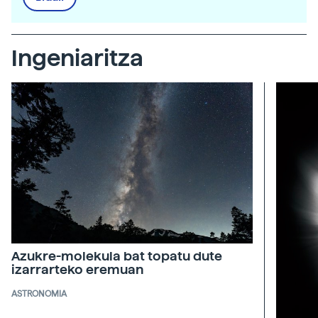
Ingeniaritza
Azukre-molekula bat topatu dute
izarrarteko eremuan
ASTRONOMIA