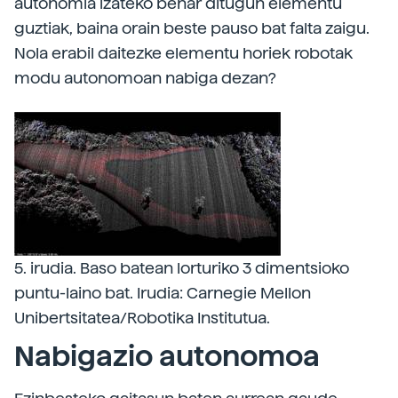
autonomia izateko behar ditugun elementu
guztiak, baina orain beste pauso bat falta zaigu.
Nola erabil daitezke elementu horiek robotak
modu autonomoan nabiga dezan?
5. irudia. Baso batean lorturiko 3 dimentsioko
puntu-laino bat. Irudia: Carnegie Mellon
Unibertsitatea/Robotika Institutua.
Nabigazio autonomoa