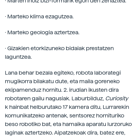
· Marten inoiz bizi-formarik egon den zehaztea.
· Marteko klima ezagutzea.
· Marteko geologia aztertzea.
· Gizakien etorkizuneko bidaiak prestatzen
laguntzea.
Lana behar bezala egiteko, robota laborategi
mugikorra bilakatu dute, eta maila goreneko
ekipamenduz hornitu. 2. irudian ikusten dira
robotaren gailu nagusiak. Laburbilduz,
Curiosity
k hainbat helburutako 17 kamera ditu, Lurrarekin
komunikatzeko antenak, sentsorez hornituriko
beso robotiko bat, eta hamaika aparatu lurzoruko
laginak aztertzeko. Aipatzekoak dira, batez ere,