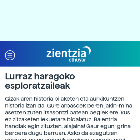
Lurraz haragoko
esploratzaileak
Gizakiaren historia bilaketen eta aurkikuntzen
historia izan da. Gure arbasoek beren jakin-mina
asetzen zuten itsasontzi batean begiek ere ikus
ez zitzaketen lekuetara bidaiatuz. Balentria
handiak egin zituzten, alajaina! Gaur egun, grina
berbera dugu barruan. Asko da ezagutzen
duguna, baina oraindik gehiago ezagutu nahi