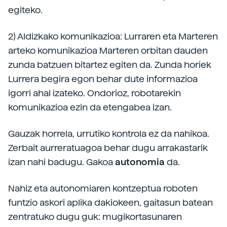
egiteko.
2) Aldizkako komunikazioa: Lurraren eta Marteren
arteko komunikazioa Marteren orbitan dauden
zunda batzuen bitartez egiten da. Zunda horiek
Lurrera begira egon behar dute informazioa
igorri ahal izateko. Ondorioz, robotarekin
komunikazioa ezin da etengabea izan.
Gauzak horrela, urrutiko kontrola ez da nahikoa.
Zerbait aurreratuagoa behar dugu arrakastarik
izan nahi badugu. Gakoa
autonomia
da.
Nahiz eta autonomiaren kontzeptua roboten
funtzio askori aplika dakiokeen, gaitasun batean
zentratuko dugu guk: mugikortasunaren