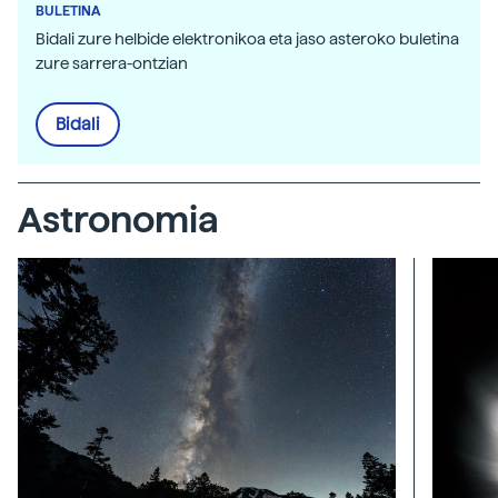
BULETINA
Bidali zure helbide elektronikoa eta jaso asteroko buletina
zure sarrera-ontzian
Bidali
Astronomia