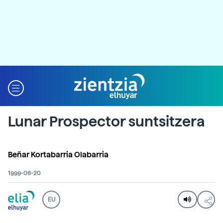
Lunar Prospector suntsitzera
Beñar Kortabarria Olabarria
1999-06-20
EU