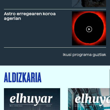
Astro erregearen koroa
agerian
Ikusi programa guztiak
ALDIZKARIA