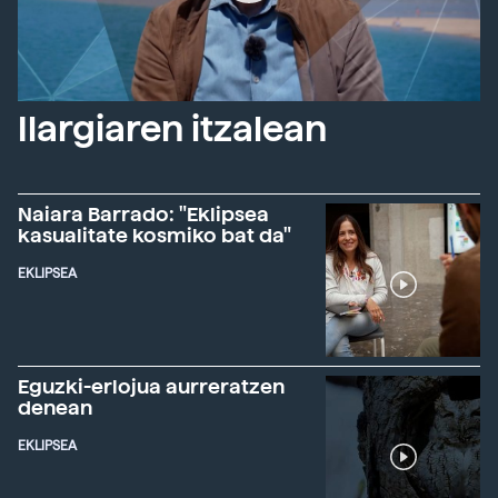
Ilargiaren itzalean
Naiara Barrado: "Eklipsea
kasualitate kosmiko bat da"
EKLIPSEA
Eguzki-erlojua aurreratzen
denean
EKLIPSEA