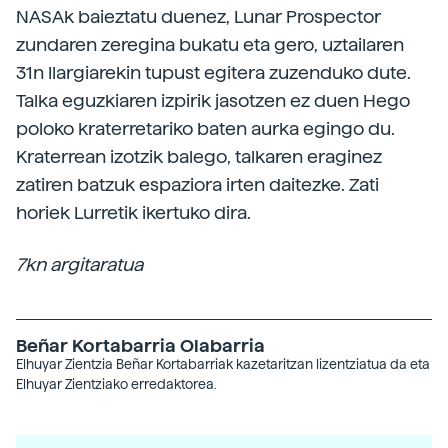
NASAk baieztatu duenez, Lunar Prospector
zundaren zeregina bukatu eta gero, uztailaren
31n Ilargiarekin tupust egitera zuzenduko dute.
Talka eguzkiaren izpirik jasotzen ez duen Hego
poloko kraterretariko baten aurka egingo du.
Kraterrean izotzik balego, talkaren eraginez
zatiren batzuk espaziora irten daitezke. Zati
horiek Lurretik ikertuko dira.
7kn argitaratua
Beñar Kortabarria Olabarria
Elhuyar Zientzia Beñar Kortabarriak kazetaritzan lizentziatua da eta
Elhuyar Zientziako erredaktorea.