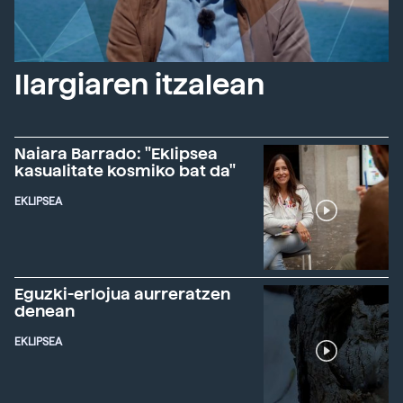
Ilargiaren itzalean
Naiara Barrado: "Eklipsea
kasualitate kosmiko bat da"
EKLIPSEA
Eguzki-erlojua aurreratzen
denean
EKLIPSEA