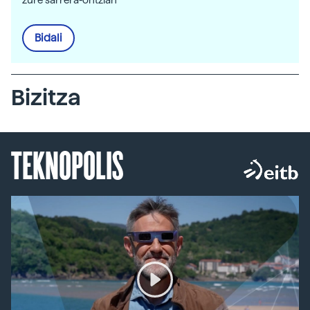
zure sarrera-ontzian
Bidali
Bizitza
TEKNOPOLIS