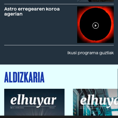
Astro erregearen koroa
agerian
Ikusi programa guztiak
ALDIZKARIA