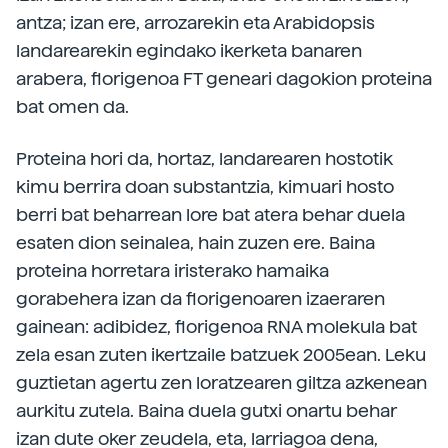
antza; izan ere, arrozarekin eta Arabidopsis
landarearekin egindako ikerketa banaren
arabera, florigenoa FT geneari dagokion proteina
bat omen da.
Proteina hori da, hortaz, landarearen hostotik
kimu berrira doan substantzia, kimuari hosto
berri bat beharrean lore bat atera behar duela
esaten dion seinalea, hain zuzen ere. Baina
proteina horretara iristerako hamaika
gorabehera izan da florigenoaren izaeraren
gainean: adibidez, florigenoa RNA molekula bat
zela esan zuten ikertzaile batzuek 2005ean. Leku
guztietan agertu zen loratzearen giltza azkenean
aurkitu zutela. Baina duela gutxi onartu behar
izan dute oker zeudela, eta, larriagoa dena,