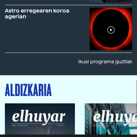
Astro erregearen koroa
agerian
Ikusi programa guztiak
ALDIZKARIA