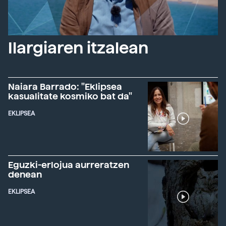
Ilargiaren itzalean
Naiara Barrado: "Eklipsea
kasualitate kosmiko bat da"
EKLIPSEA
Eguzki-erlojua aurreratzen
denean
EKLIPSEA