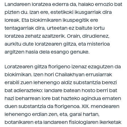
Landareen loratzea ederra da, halako emozio bat
pizten du. Izan ere, estetikoki ikusgarriak dira
loreak. Eta biokimikaren ikuspegitik ere
tentagarriak dira, urteetan ez baitute lortu
loratzea zehatz azaltzerik. Orain, dirudienez,
aurkitu dute loratzearen giltza, eta misterioa
argitzen hasia dela esango genuke.
Loratzearen giltza florigeno izenaz ezagutzen da
biokimikan. Izen hori Chailakhyan errusiarrak
erabili zuen lehenengo aldiz substantzia berezi
bat adierazteko: landare batean hosto berri bat
hazi beharrean lore bat hazteko agindua ematen
duen substantzia da florigenoa. XIX. mendearen
lehenengo erdian zen, eta, garai hartan,
botanikaren eta landareen fisiologiaren ikerketak