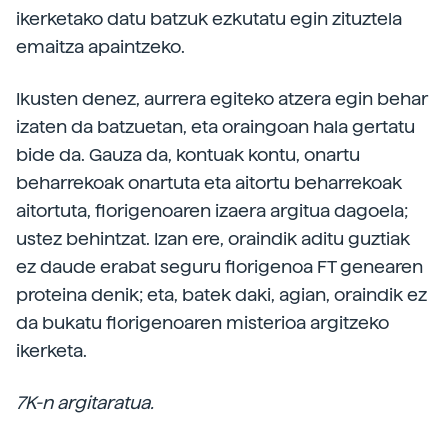
ikerketako datu batzuk ezkutatu egin zituztela
emaitza apaintzeko.
Ikusten denez, aurrera egiteko atzera egin behar
izaten da batzuetan, eta oraingoan hala gertatu
bide da. Gauza da, kontuak kontu, onartu
beharrekoak onartuta eta aitortu beharrekoak
aitortuta, florigenoaren izaera argitua dagoela;
ustez behintzat. Izan ere, oraindik aditu guztiak
ez daude erabat seguru florigenoa FT genearen
proteina denik; eta, batek daki, agian, oraindik ez
da bukatu florigenoaren misterioa argitzeko
ikerketa.
7K-n argitaratua.