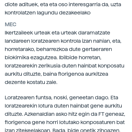
diote adituek, eta eta oso interesgarria da, uzta
kontrolatzen lagundu dezakeelako
MEC
Ikertzaileek urteak eta urteak daramatzate
landareen loratzearen kontrola izan nahian, eta,
horretarako, beharrezkoa dute gertaeraren
biokimika ezagutzea. Ibilbide horretan,
loratzearekin zerikusia duten hainbat konposatu
aurkitu dituzte, baina florigenoa aurkitzea
dezente kostatu zaie.
Loratzearen funtsa, noski, geneetan dago. Eta
loratzearekin lotura duten hainbat gene aurkitu
dituzte. Azkenaldian asko hitz egin da FT geneaz,
florigenoa gene horri lotutako konposaturen bat
izan zitekeelakoan. Bada, bide onetik zihoazen,