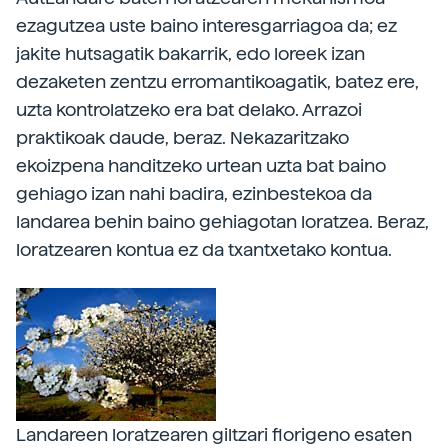
ezagutzea uste baino interesgarriagoa da; ez
jakite hutsagatik bakarrik, edo loreek izan
dezaketen zentzu erromantikoagatik, batez ere,
uzta kontrolatzeko era bat delako. Arrazoi
praktikoak daude, beraz. Nekazaritzako
ekoizpena handitzeko urtean uzta bat baino
gehiago izan nahi badira, ezinbestekoa da
landarea behin baino gehiagotan loratzea. Beraz,
loratzearen kontua ez da txantxetako kontua.
Landareen loratzearen giltzari florigeno esaten