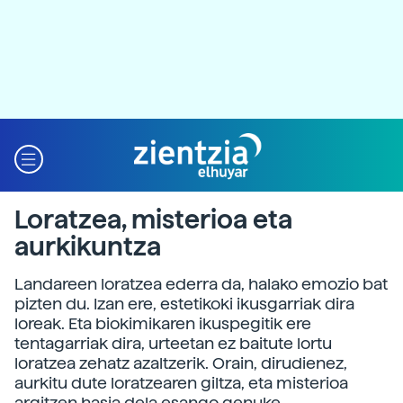
Loratzea, misterioa eta
aurkikuntza
Landareen loratzea ederra da, halako emozio bat
pizten du. Izan ere, estetikoki ikusgarriak dira
loreak. Eta biokimikaren ikuspegitik ere
tentagarriak dira, urteetan ez baitute lortu
loratzea zehatz azaltzerik. Orain, dirudienez,
aurkitu dute loratzearen giltza, eta misterioa
argitzen hasia dela esango genuke.