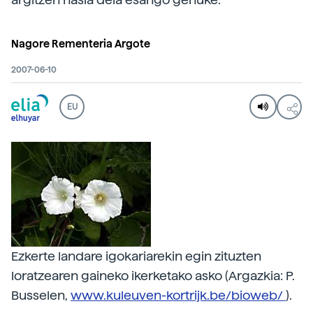
Nagore Rementeria Argote
2007-06-10
EU
Ezkerte landare igokariarekin egin zituzten
loratzearen gaineko ikerketako asko (Argazkia: P.
Busselen,
www.kuleuven-kortrijk.be/bioweb/
).