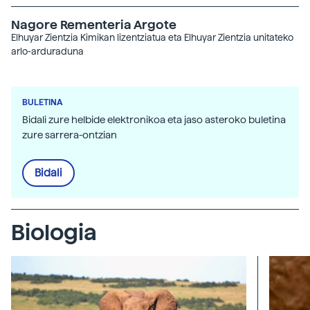
Nagore Rementeria Argote
Elhuyar Zientzia
Kimikan lizentziatua eta Elhuyar Zientzia unitateko
arlo-arduraduna
BULETINA
Bidali zure helbide elektronikoa eta jaso asteroko buletina
zure sarrera-ontzian
Bidali
Biologia