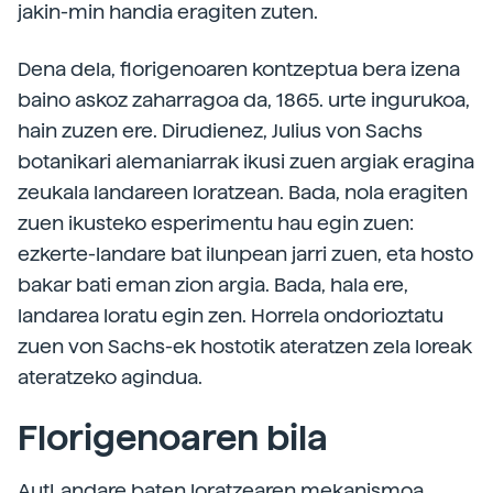
jakin-min handia eragiten zuten.
Dena dela, florigenoaren kontzeptua bera izena
baino askoz zaharragoa da, 1865. urte ingurukoa,
hain zuzen ere. Dirudienez, Julius von Sachs
botanikari alemaniarrak ikusi zuen argiak eragina
zeukala landareen loratzean. Bada, nola eragiten
zuen ikusteko esperimentu hau egin zuen:
ezkerte-landare bat ilunpean jarri zuen, eta hosto
bakar bati eman zion argia. Bada, hala ere,
landarea loratu egin zen. Horrela ondorioztatu
zuen von Sachs-ek hostotik ateratzen zela loreak
ateratzeko agindua.
Florigenoaren bila
AutLandare baten loratzearen mekanismoa