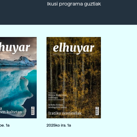
Ikusi programa guztiak
e. 1a
2025ko ira. 1a