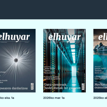
ko eka. 1a
2026ko mar. 1a
2025ko ab