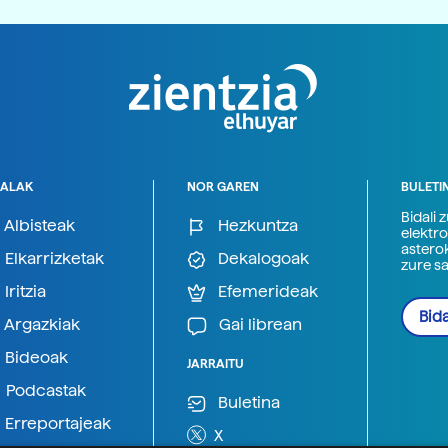
ALAK
NOR GAREN
BULETI
Bidali 
Albisteak
Hezkuntza
elektro
astero
Elkarrizketak
Dekalogoak
zure s
Iritzia
Efemerideak
Bida
Argazkiak
Gai librean
Bideoak
JARRAITU
Podcastak
Buletina
Erreportajeak
X