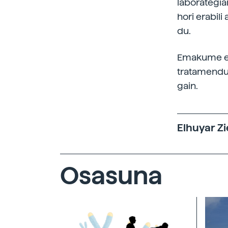
laborategia
hori erabil
du.
Emakume ema
tratamendua
gain.
Elhuyar Zi
Osasuna