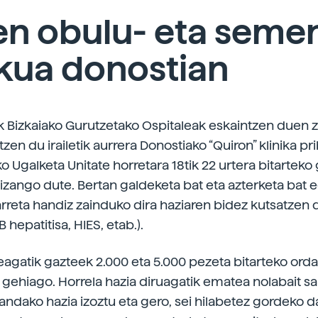
en obulu- eta seme
kua donostian
 Bizkaiako Gurutzetako Ospitaleak eskaintzen duen z
zen du irailetik aurrera Donostiako “Quiron” klinika pr
 Ugalketa Unitate horretara 18tik 22 urtera bitarteko
 izango dute. Bertan galdeketa bat eta azterketa bat 
 arreta handiz zainduko dira haziaren bidez kutsatzen 
B hepatitisa, HIES, etab.).
agatik gazteek 2.000 eta 5.000 pezeta bitarteko orda
z gehiago. Horrela hazia diruagatik ematea nolabait s
andako hazia izoztu eta gero, sei hilabetez gordeko d