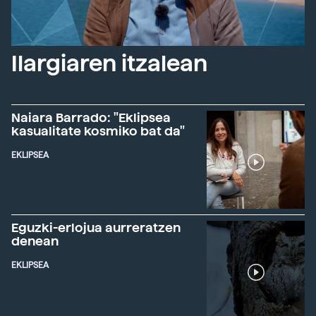
Ilargiaren itzalean
Naiara Barrado: "Eklipsea
kasualitate kosmiko bat da"
EKLIPSEA
Eguzki-erlojua aurreratzen
denean
EKLIPSEA