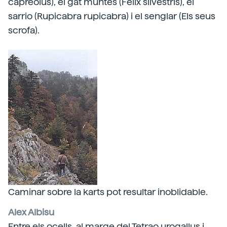
capreolus), el gat muntès (Felix silvestris), el
sarrio (Rupicabra rupicabra) i el senglar (Els seus
scrofa).
Caminar sobre la karts pot resultar inoblidable.
Alex Albisu
Entre els ocells, al marge del Tetrao urogallus i