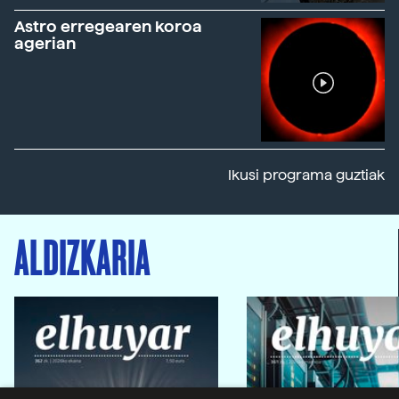
Astro erregearen koroa
agerian
Ikusi programa guztiak
ALDIZKARIA