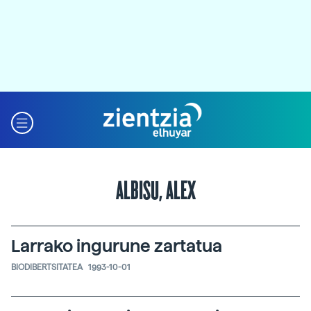
ALBISU, ALEX
Larrako ingurune zartatua
BIODIBERTSITATEA
1993-10-01