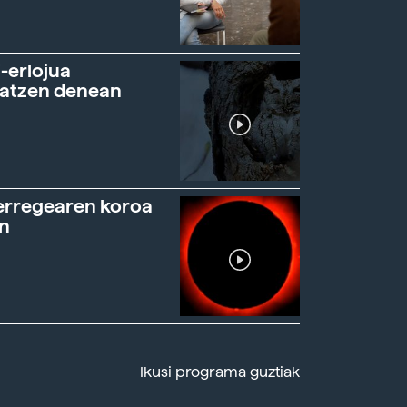
-erlojua
ratzen denean
erregearen koroa
n
Ikusi programa guztiak