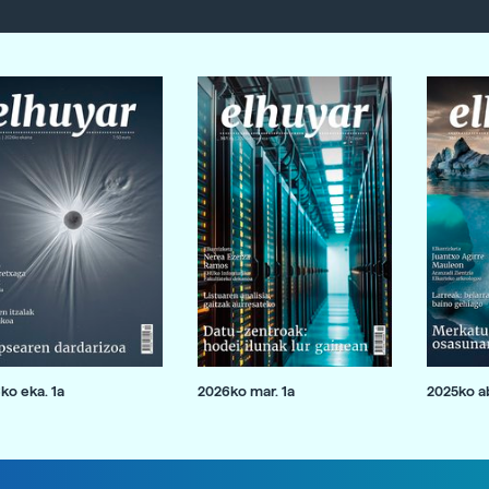
ko eka. 1a
2026ko mar. 1a
2025ko ab