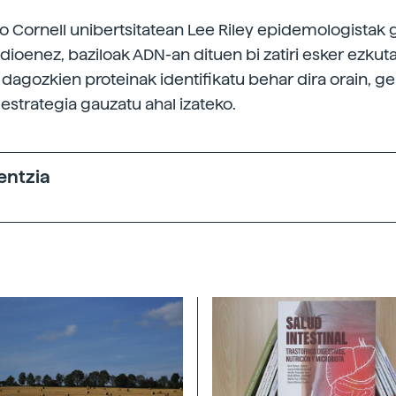
 Cornell unibertsitatean Lee Riley epidemologistak 
 dioenez, baziloak ADN-an dituen bi zatiri esker ezkut
 dagozkien proteinak identifikatu behar dira orain, ge
 estrategia gauzatu ahal izateko.
entzia