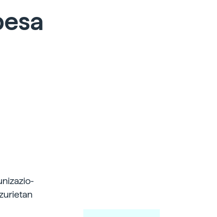
besa
unizazio-
zurietan