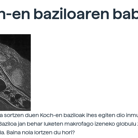
h-en baziloaren ba
a sortzen duen Koch-en baziloak ihes egiten dio inm
 Baziloa jan behar luketen makrofago izeneko globulu 
a. Baina nola lortzen du hori?