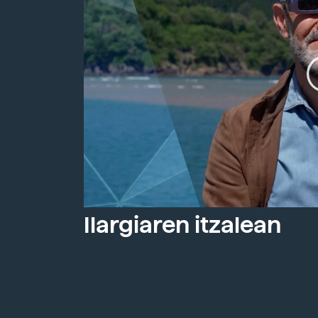
Ilargiaren itzalean