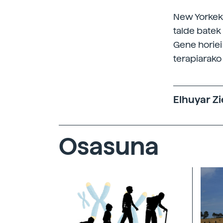
New Yorkeko
talde batek
Gene horiei
terapiarako
Elhuyar Zi
Osasuna