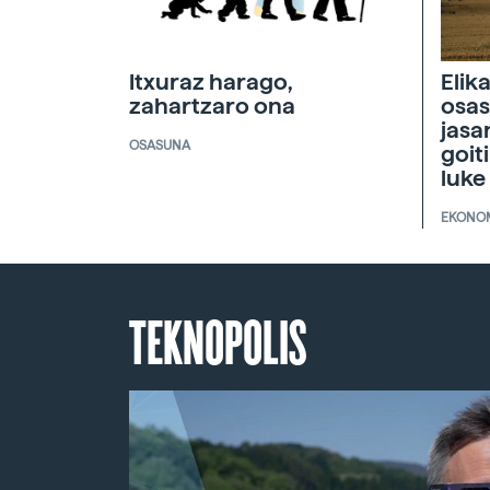
Itxuraz harago,
Elik
zahartzaro ona
osas
jasa
OSASUNA
goit
luke
EKONO
TEKNOPOLIS