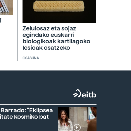
i
Zelulosaz eta sojaz
egindako euskarri
biologikoak kartilagoko
lesioak osatzeko
OSASUNA
 Barrado: "Eklipsea
itate kosmiko bat