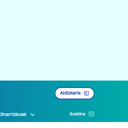
Aldizkaria
Oinarrizkoak
Buletina