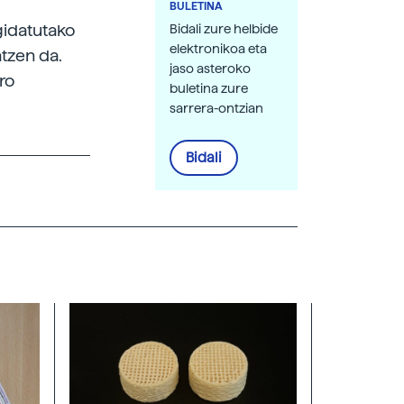
BULETINA
gidatutako
Bidali zure helbide
elektronikoa eta
atzen da.
jaso asteroko
ro
buletina zure
sarrera-ontzian
Bidali