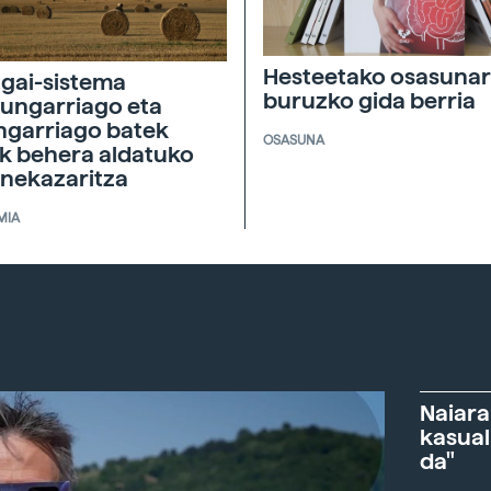
Hesteetako osasunar
agai-sistema
buruzko gida berria
ungarriago eta
ngarriago batek
OSASUNA
ik behera aldatuko
 nekazaritza
MIA
Naiara
kasual
da"