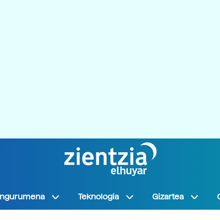
Ingurumena
Teknologia
Gizartea