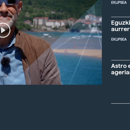
EKLIPSEA
Eguzki
aurre
EKLIPSEA
Astro 
ageria