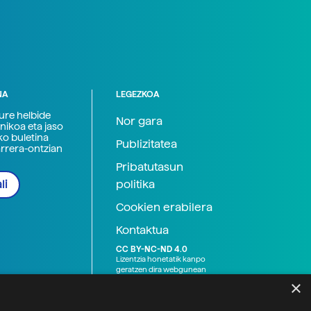
NA
LEGEZKOA
zure helbide
Nor gara
nikoa eta jaso
ko buletina
Publizitatea
arrera-ontzian
Pribatutasun
politika
li
Cookien erabilera
Kontaktua
CC BY-NC-ND 4.0
Lizentzia honetatik kanpo
geratzen dira webgunean
argitaratutako baliabide
×
grafikoak (argazki eta
ilustrazioak), baita Elhuyar ez