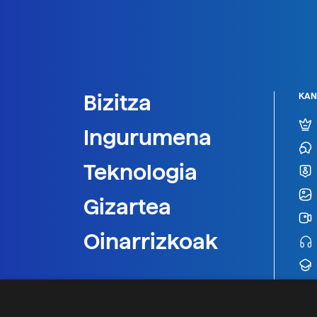
Bizitza
KAN
Ingurumena
Teknologia
Gizartea
Oinarrizkoak