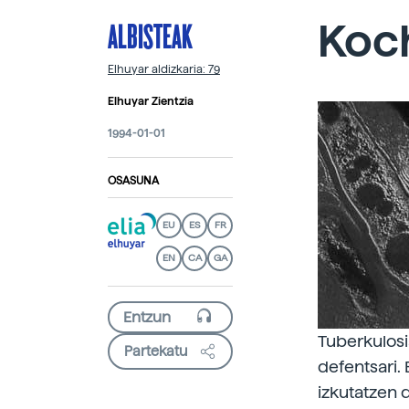
ALBISTEAK
Koc
Elhuyar aldizkaria: 79
Elhuyar Zientzia
1994-01-01
OSASUNA
EU
ES
FR
EN
CA
GA
Tuberkulosi
Partekatu
defentsari.
izkutatzen d