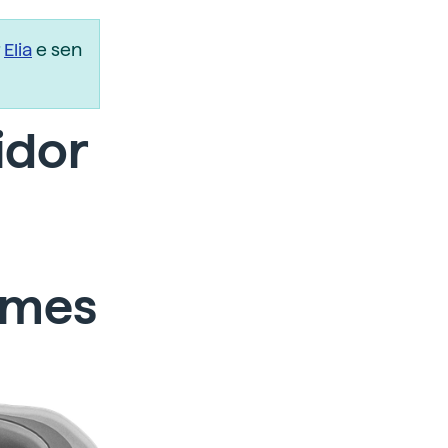
r
Elia
e sen
idor
omes