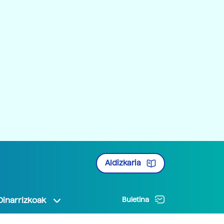
Aldizkaria
Oinarrizkoak
Buletina