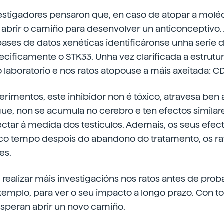
vestigadores pensaron que, en caso de atopar a molé
 abrir o camiño para desenvolver un anticonceptivo. 
bases de datos xenéticas identificáronse unha serie 
cificamente o STK33. Unha vez clarificada a estrutu
o laboratorio e nos ratos atopouse a máis axeitada: C
imentos, este inhibidor non é tóxico, atravesa ben a
gue, non se acumula no cerebro e ten efectos simila
ctar á medida dos testículos. Ademais, os seus efec
uco tempo despois do abandono do tratamento, os ra
es.
realizar máis investigacións nos ratos antes de prob
emplo, para ver o seu impacto a longo prazo. Con to
esperan abrir un novo camiño.