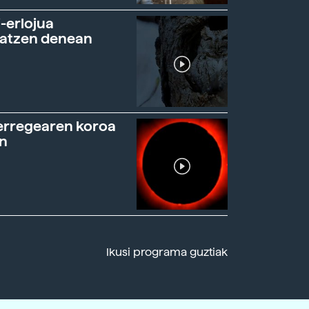
-erlojua
ratzen denean
erregearen koroa
n
Ikusi programa guztiak