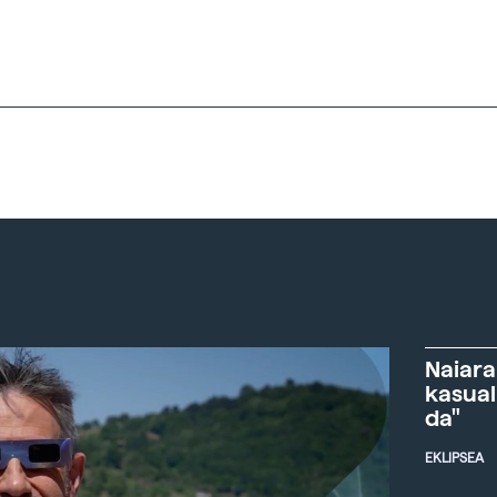
Naiara
kasual
da"
EKLIPSEA