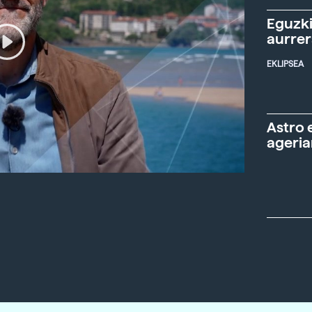
Eguzki
aurre
EKLIPSEA
Astro 
ageria