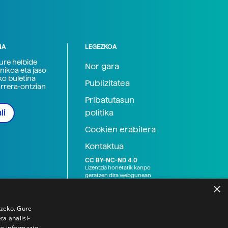
NA
LEGEZKOA
zure helbide
Nor gara
nikoa eta jaso
ko buletina
Publizitatea
arrera-ontzian
Pribatutasun
politika
li
Cookien erabilera
Kontaktua
CC BY-NC-ND 4.0
Lizentzia honetatik kanpo
geratzen dira webgunean
argitaratutako baliabide
×
grafikoak (argazki eta
ilustrazioak), baita Elhuyar ez
den bestelako erakunde eta
tzeko. Gure
norbanakoek idatzitakoak
a analisi-
ere. Kanpo-esteken bidez
te informazio