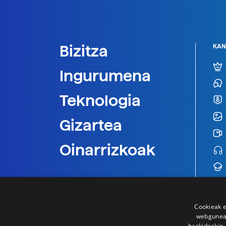
Bizitza
KAN
Ingurumena
Teknologia
Gizartea
Oinarrizkoak
Cookieak e
webgunear
bazkideekin,