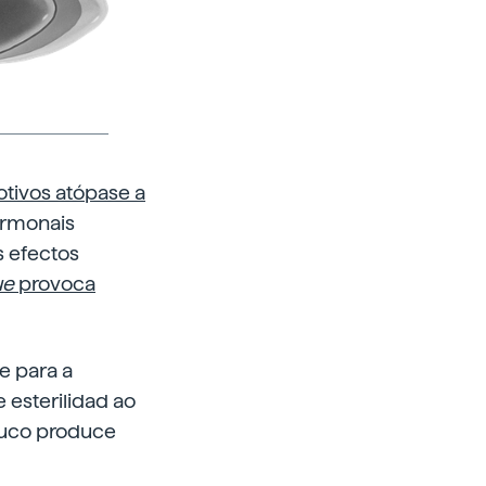
otivos atópase a
ormonais
s efectos
ue
provoca
e para a
 esterilidad ao
ouco produce