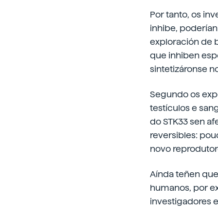
Por tanto, os in
inhibe, poderían
exploración de 
que inhiben espe
sintetizáronse n
Segundo os exper
testículos e san
do STK33 sen afe
reversibles: po
novo reprodutor
Aínda teñen que 
humanos, por ex
investigadores 