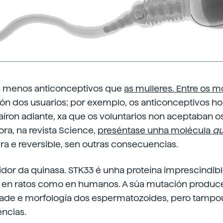
 menos anticonceptivos que
as mulleres. Entre os m
ón dos usuarios; por exemplo, os anticonceptivos h
íron adiante, xa que os voluntarios non aceptaban o
ra, na revista Science,
preséntase unha molécula
q
ra e reversible, sen outras consecuencias.
idor da quinasa. STK33 é unha proteína imprescindibl
to en ratos como en humanos. A súa mutación produce
idade e morfología dos espermatozoides, pero tamp
ncias.