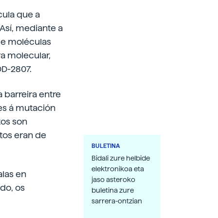
cula que a
Así, mediante a
de moléculas
ra molecular,
DD-2807.
 barreira entre
res á mutación
tos son
tos eran de
BULETINA
Bidali zure helbide
elektronikoa eta
alas en
jaso asteroko
do, os
buletina zure
sarrera-ontzian