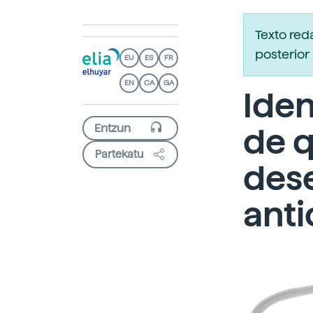
Texto re
posterior 
EU
ES
FR
EN
CA
GA
Iden
de q
Partekatu
des
ant