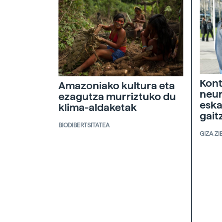
Kont
Amazoniako kultura eta
neur
ezagutza murriztuko du
eska
klima-aldaketak
gait
BIODIBERTSITATEA
GIZA ZI