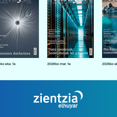
ko eka. 1a
2026ko mar. 1a
2025ko ab