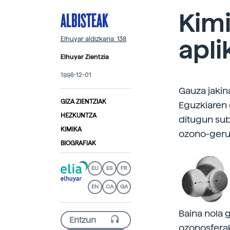
ALBISTEAK
Kim
apli
Elhuyar aldizkaria: 138
Elhuyar Zientzia
1998-12-01
Gauza jaki
GIZA ZIENTZIAK
Eguzkiaren 
HEZKUNTZA
ditugun sub
KIMIKA
ozono-geruz
BIOGRAFIAK
EU
ES
FR
EN
CA
GA
Baina nola 
ozonosferak