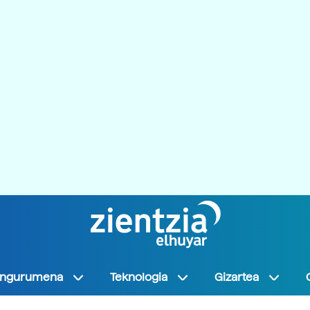
Ingurumena
Teknologia
Gizartea