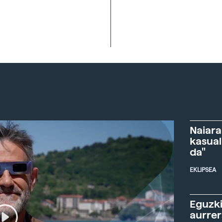
Naiara
kasual
da"
EKLIPSEA
Eguzki
aurre