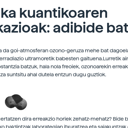
ika kuantikoaren
kazioak: adibide ba
na da goi-atmosferan ozono-geruza mehe bat dagoel
erradiazio ultramoretik babesten gaituena.Lurretik ai
stantzia batzuk, hala nola freoiek, ozonoarekin errea
a suntsitu ahal dutela entzun dugu guztiok.
gertatzen dira erreakzio horiek zehatz-mehatz? Bide b
o baldintzak laborategian itxuratzea eta saiakuntzak