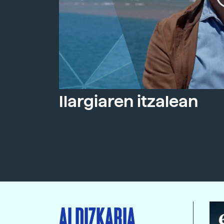
Ilargiaren itzalean
ALDIZKARIA