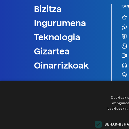
Bizitza
KAN
Ingurumena
Teknologia
Gizartea
Oinarrizkoak
Cookieak e
webgunear
bazkideekin,
BEHAR-BEH