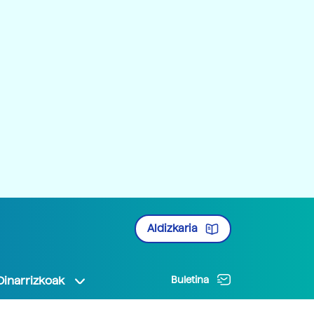
Aldizkaria
Oinarrizkoak
Buletina