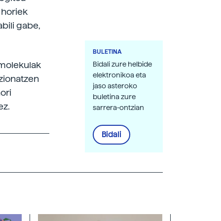
 horiek
bili gabe,
BULETINA
 molekulak
Bidali zure helbide
elektronikoa eta
zionatzen
jaso asteroko
ori
buletina zure
ez.
sarrera-ontzian
Bidali