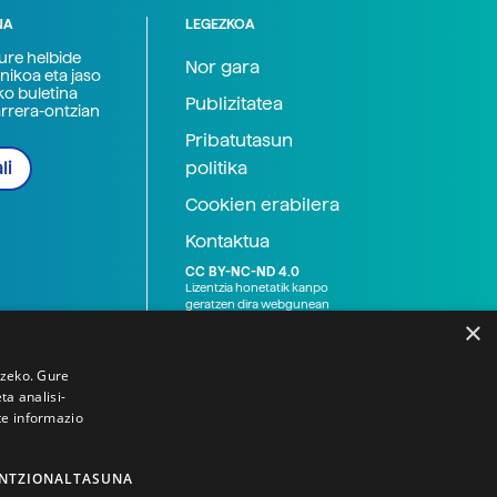
NA
LEGEZKOA
zure helbide
Nor gara
nikoa eta jaso
ko buletina
Publizitatea
arrera-ontzian
Pribatutasun
politika
li
Cookien erabilera
Kontaktua
CC BY-NC-ND 4.0
Lizentzia honetatik kanpo
geratzen dira webgunean
argitaratutako baliabide
×
grafikoak (argazki eta
ilustrazioak), baita Elhuyar ez
den bestelako erakunde eta
tzeko. Gure
norbanakoek idatzitakoak
a analisi-
ere. Kanpo-esteken bidez
te informazio
emandako edukiak esteka
horietan agertzen den
lizentziapean daude,
gehienetan copyright-a
NTZIONALTASUNA