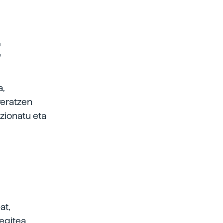
t
a,
reratzen
kzionatu eta
at,
 egitea