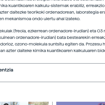
mika kuantikoaren kalkulu-sistemak erabiliz, erreakzio
zter daitezke teorikoki ordenadorean, laborategia era
en mekanismoa ondo ulertu ahal izateko.
kulak (freoia, ezkerrean ordenadore-irudian) eta O3
kuinean ordenadore-irudian) bata bestearekin erreak
ndorioz, ozono-molekula suntsitu egiten da. Prozesu h
n azter daiteke kimika kuantikoaren kalkuluaren bid
entzia