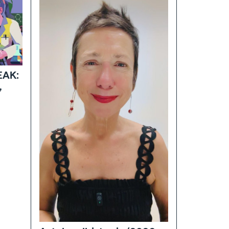
EAK:
,