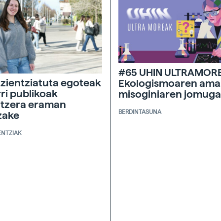
#65 UHIN ULTRAMOR
zientziatuta egoteak
Ekologismoaren ama
ri publikoak
misoginiaren jomuga
tzera eraman
BERDINTASUNA
zake
ENTZIAK