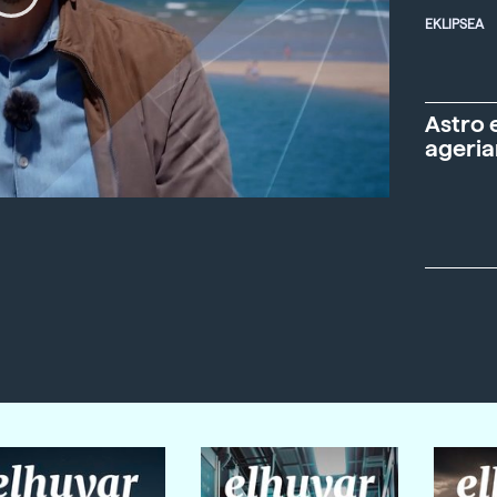
EKLIPSEA
Astro 
ageria