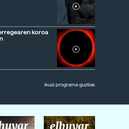
erregearen koroa
n
Ikusi programa guztiak