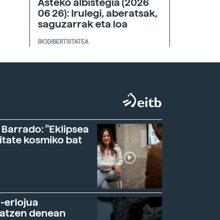
Asteko albistegia (2026
06 26): Irulegi, aberatsak,
saguzarrak eta loa
BIODIBERTSITATEA
 Barrado: "Eklipsea
itate kosmiko bat
-erlojua
ratzen denean