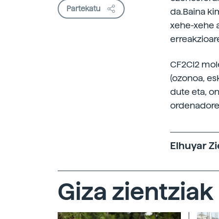
Partekatu
da.Baina ki
xehe-xehe a
erreakzioar
CF2Cl2 mole
(ozonoa, es
dute eta, o
ordenadorea
Elhuyar Zi
Giza zientziak