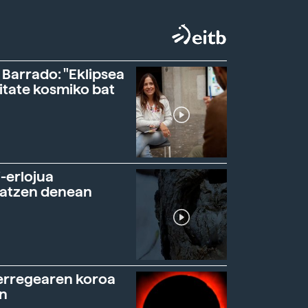
 Barrado: "Eklipsea
itate kosmiko bat
-erlojua
ratzen denean
erregearen koroa
n