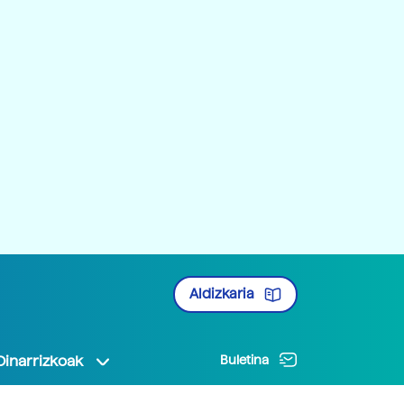
Aldizkaria
Oinarrizkoak
Buletina