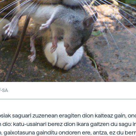
Y-SA
iak saguari zuzenean eragiten dion kalteaz gain, ondo
 dio: katu-usainari berez dion ikara galtzen du sagu i
, gaixotasuna gainditu ondoren ere, antza, ez du ber