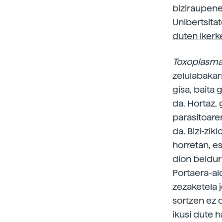
biziraupene
Unibertsita
duten ikerk
Toxoplasma
zelulabakar
gisa, baita 
da. Hortaz, 
parasitoare
da. Bizi-zik
horretan, e
dion beldur
Portaera-al
zezaketela j
sortzen ez d
ikusi dute h