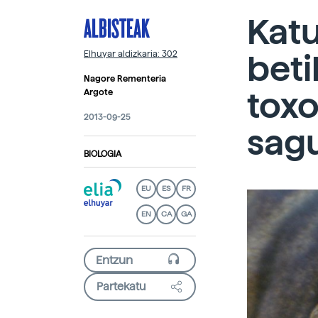
ALBISTEAK
Katu
beti
Elhuyar aldizkaria: 302
Nagore Rementeria
toxo
Argote
2013-09-25
sag
BIOLOGIA
EU
ES
FR
EN
CA
GA
Partekatu