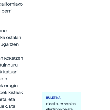
aliforniako
 berri
eno
ke ostalari
k ugaltzen
tan kokatzen
stuinguru
k katuari
din.
ek eragin
koek kisteak
BULETINA
eta, eta
Bidali zure helbide
uek. Eta
elektronikoa eta