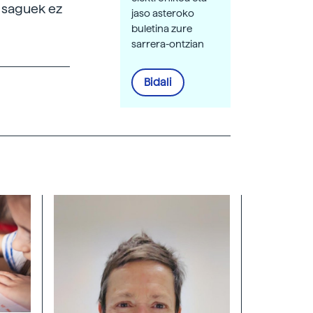
, saguek ez
jaso asteroko
buletina zure
sarrera-ontzian
Bidali