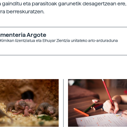
 gainditu eta parasitoak garunetik desagertzean ere
ra berreskuratzen.
menteria Argote
Kimikan lizentziatua eta Elhuyar Zientzia unitateko arlo-arduraduna