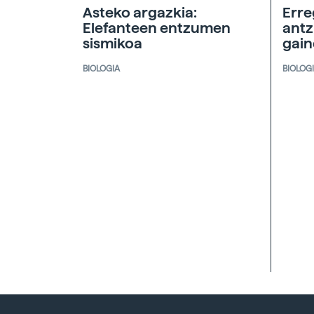
Asteko argazkia:
Erre
Elefanteen entzumen
antz
sismikoa
gai
BIOLOGIA
BIOLOG