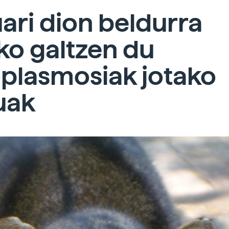
ari dion beldurra
ko galtzen du
plasmosiak jotako
uak