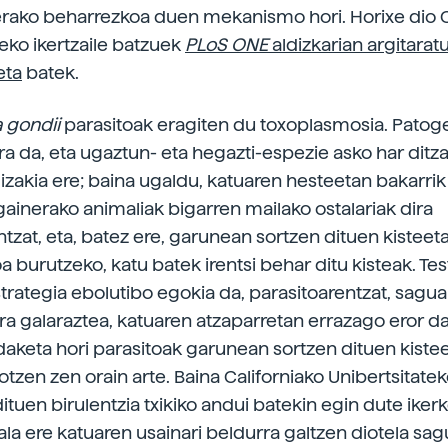
rako beharrezkoa duen mekanismo hori. Horixe dio C
teko ikertzaile batzuek
PLoS ONE
aldizkarian argitaratu
eta
batek.
 gondii
parasitoak eragiten du toxoplasmosia. Patog
ra da, eta ugaztun- eta hegazti-espezie asko har ditza
gizakia ere; baina ugaldu, katuaren hesteetan bakarri
gainerako animaliak bigarren mailako ostalariak dira
ntzat, eta, batez ere, garunean sortzen dituen kistee
loa burutzeko, katu batek irentsi behar ditu kisteak. Te
strategia ebolutibo egokia da, parasitoarentzat, sagua
ra galaraztea, katuaren atzaparretan errazago eror da
daketa hori parasitoak garunean sortzen dituen kiste
otzen zen orain arte. Baina Californiako Unibertsitate
ituen birulentzia txikiko andui batekin egin dute ikerk
ala ere katuaren usainari beldurra galtzen diotela sag