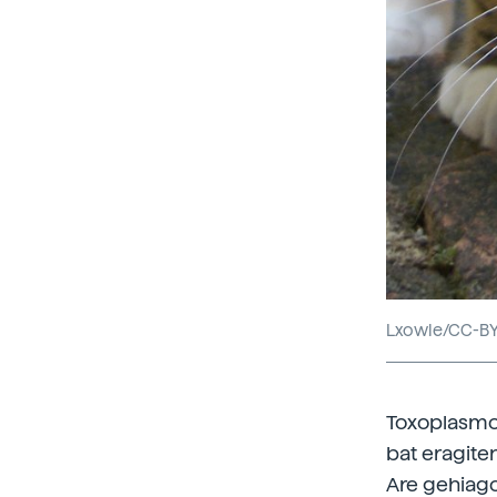
Lxowle/CC-B
Toxoplasmos
bat eragiten
Are gehiago