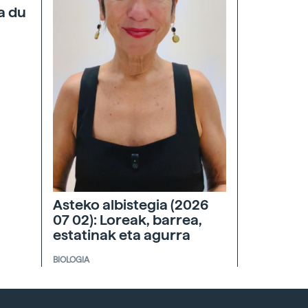
a du
Asteko albistegia (2026
07 02): Loreak, barrea,
estatinak eta agurra
BIOLOGIA