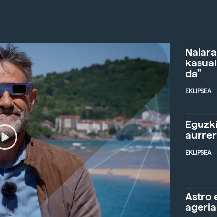
Naiara
kasual
da"
EKLIPSEA
Eguzki
aurre
EKLIPSEA
Astro 
ageria