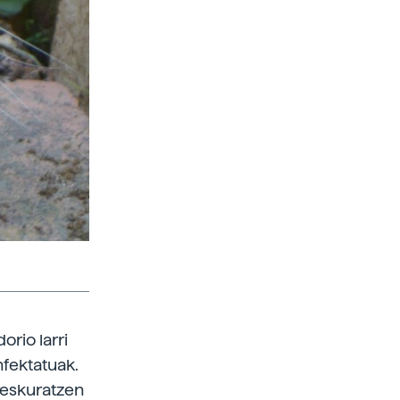
rio larri
nfektatuak.
reskuratzen