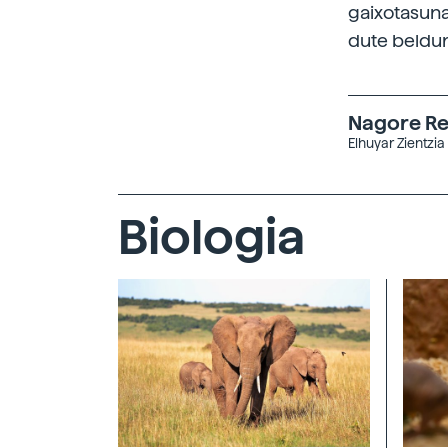
gaixotasuna
dute beldur
Nagore Re
Elhuyar Zientzia
Biologia