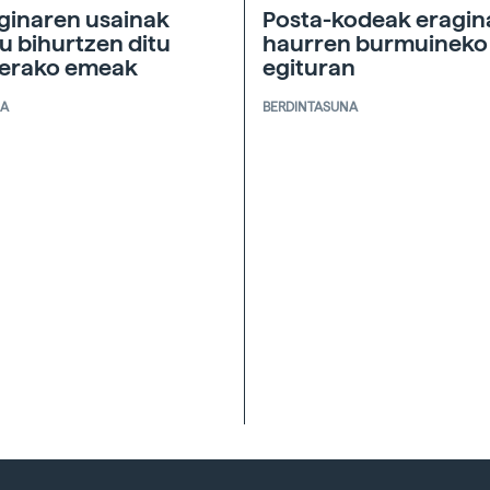
ginaren usainak
Posta-kodeak eragin
u bihurtzen ditu
haurren burmuineko
nerako emeak
egituran
IA
BERDINTASUNA