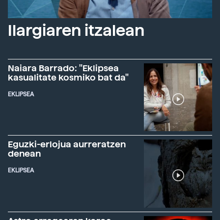
Ilargiaren itzalean
Naiara Barrado: "Eklipsea
kasualitate kosmiko bat da"
EKLIPSEA
Eguzki-erlojua aurreratzen
denean
EKLIPSEA