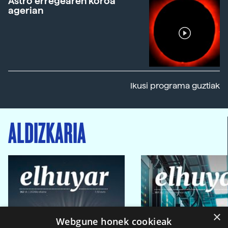
Astro erregearen koroa
agerian
Ikusi programa guztiak
ALDIZKARIA
×
Webgune honek cookieak