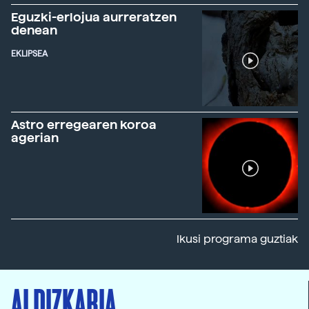
Eguzki-erlojua aurreratzen
denean
EKLIPSEA
Astro erregearen koroa
agerian
Ikusi programa guztiak
ALDIZKARIA