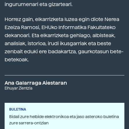
ingurumenari eta gizarteari.
Horrez gain, elkarrizketa luzea egin diote Nerea
Ezeiza Ramosi, EHUko Informatika Fakultateko
dekanoari. Eta elkarrizketa gehiago, albisteak,
analisiak, istorioa, irudi ikusgarriak eta beste
zenbait eduki ere badakartza, gaurkotasun bete-
betekoak.
Ana Galarraga Aiestaran
Elhuyar Zientzia
BULETINA
Bidali zure helbide elektronikoa eta jaso asteroko buletina
zure sarrera-ontzian