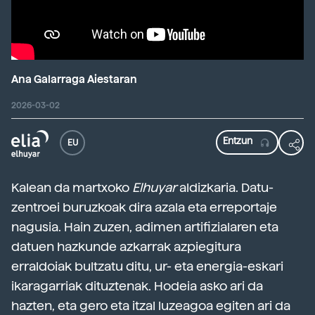
Ana Galarraga Aiestaran
2026-03-02
EU
Kalean da martxoko
Elhuyar
aldizkaria. Datu-
zentroei buruzkoak dira azala eta erreportaje
nagusia. Hain zuzen, adimen artifizialaren eta
datuen hazkunde azkarrak azpiegitura
erraldoiak bultzatu ditu, ur- eta energia-eskari
ikaragarriak dituztenak. Hodeia asko ari da
hazten, eta gero eta itzal luzeagoa egiten ari da