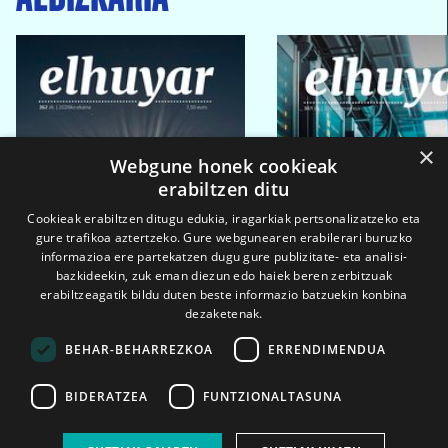
×
Webgune honek cookieak
erabiltzen ditu
Cookieak erabiltzen ditugu edukia, iragarkiak pertsonalizatzeko eta
gure trafikoa aztertzeko. Gure webgunearen erabilerari buruzko
informazioa ere partekatzen dugu gure publizitate- eta analisi-
bazkideekin, zuk eman diezun edo haiek beren zerbitzuak
erabiltzeagatik bildu duten beste informazio batzuekin konbina
dezaketenak.
BEHAR-BEHARREZKOA
ERRENDIMENDUA
BIDERATZEA
FUNTZIONALTASUNA
2026ko eka. 1a
2026ko mar. 1a