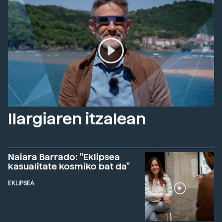
Ilargiaren itzalean
Naiara Barrado: "Eklipsea
kasualitate kosmiko bat da"
EKLIPSEA