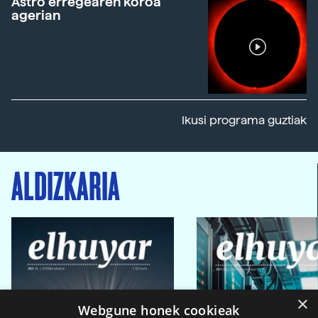
Astro erregearen koroa
agerian
Ikusi programa guztiak
ALDIZKARIA
×
Webgune honek cookieak