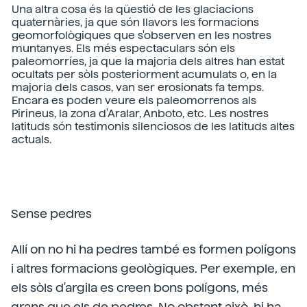
Una altra cosa és la qüestió de les glaciacions
quaternàries, ja que són llavors les formacions
geomorfològiques que s'observen en les nostres
muntanyes. Els més espectaculars són els
paleomorríes, ja que la majoria dels altres han estat
ocultats per sòls posteriorment acumulats o, en la
majoria dels casos, van ser erosionats fa temps.
Encara es poden veure els paleomorrenos als
Pirineus, la zona d'Aralar, Anboto, etc. Les nostres
latituds són testimonis silenciosos de les latituds altes
actuals.
Sense pedres
Allí on no hi ha pedres també es formen polígons
i altres formacions geològiques. Per exemple, en
els sòls d'argila es creen bons polígons, més
grans que els de pedres. No obstant això, hi ha