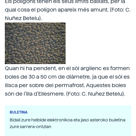
Els polígons tenen els seus límits baixats, per la
qual cosa el polígon apareix més amunt. (Foto: C.
Nuñez Betelu).
Quan hi ha pendent, en el sòl argilenc es formen
boles de 30 a 50 cm de diàmetre, ja que el sòl es
llisca per sobre del permafrost. Aquestes boles
són de l'illa d'Ellesmere. (Foto: C. Nuñez Betelu).
BULETINA
Bidali zure helbide elektronikoa eta jaso asteroko buletina
zure sarrera-ontzian