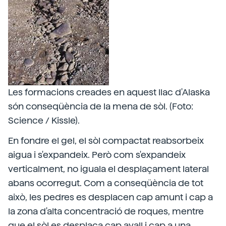
Les formacions creades en aquest llac d'Alaska
són conseqüència de la mena de sòl. (Foto:
Science / Kissle).
En fondre el gel, el sòl compactat reabsorbeix
aigua i s'expandeix. Però com s'expandeix
verticalment, no iguala el desplaçament lateral
abans ocorregut. Com a conseqüència de tot
això, les pedres es desplacen cap amunt i cap a
la zona d'alta concentració de roques, mentre
que el sòl es desplaça cap avall i cap a una