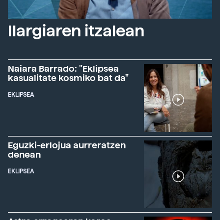
Ilargiaren itzalean
Naiara Barrado: "Eklipsea
kasualitate kosmiko bat da"
EKLIPSEA
Eguzki-erlojua aurreratzen
denean
EKLIPSEA