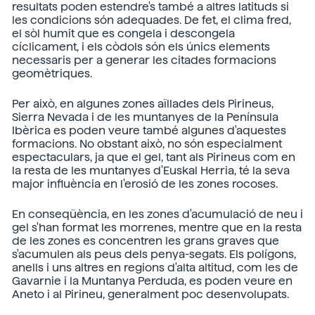
resultats poden estendre's també a altres latituds si
les condicions són adequades. De fet, el clima fred,
el sòl humit que es congela i descongela
cíclicament, i els còdols són els únics elements
necessaris per a generar les citades formacions
geomètriques.
Per això, en algunes zones aïllades dels Pirineus,
Sierra Nevada i de les muntanyes de la Península
Ibèrica es poden veure també algunes d'aquestes
formacions. No obstant això, no són especialment
espectaculars, ja que el gel, tant als Pirineus com en
la resta de les muntanyes d'Euskal Herria, té la seva
major influència en l'erosió de les zones rocoses.
En conseqüència, en les zones d'acumulació de neu i
gel s'han format les morrenes, mentre que en la resta
de les zones es concentren les grans graves que
s'acumulen als peus dels penya-segats. Els polígons,
anells i uns altres en regions d'alta altitud, com les de
Gavarnie i la Muntanya Perduda, es poden veure en
Aneto i al Pirineu, generalment poc desenvolupats.