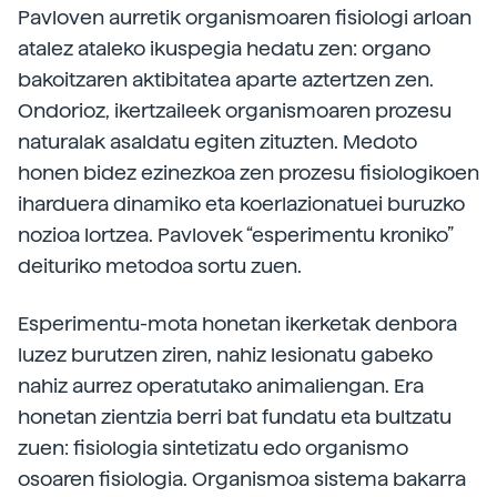
Pavloven aurretik organismoaren fisiologi arloan
atalez ataleko ikuspegia hedatu zen: organo
bakoitzaren aktibitatea aparte aztertzen zen.
Ondorioz, ikertzaileek organismoaren prozesu
naturalak asaldatu egiten zituzten. Medoto
honen bidez ezinezkoa zen prozesu fisiologikoen
iharduera dinamiko eta koerlazionatuei buruzko
nozioa lortzea. Pavlovek “esperimentu kroniko”
deituriko metodoa sortu zuen.
Esperimentu-mota honetan ikerketak denbora
luzez burutzen ziren, nahiz lesionatu gabeko
nahiz aurrez operatutako animaliengan. Era
honetan zientzia berri bat fundatu eta bultzatu
zuen: fisiologia sintetizatu edo organismo
osoaren fisiologia. Organismoa sistema bakarra