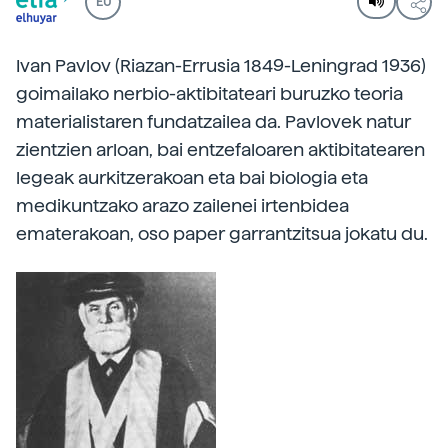
EU
Ivan Pavlov (Riazan-Errusia 1849-Leningrad 1936)
goimailako nerbio-aktibitateari buruzko teoria
materialistaren fundatzailea da. Pavlovek natur
zientzien arloan, bai entzefaloaren aktibitatearen
legeak aurkitzerakoan eta bai biologia eta
medikuntzako arazo zailenei irtenbidea
ematerakoan, oso paper garrantzitsua jokatu du.