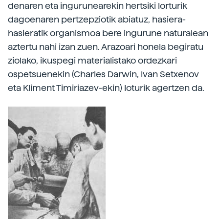
denaren eta ingurunearekin hertsiki lorturik
dagoenaren pertzepziotik abiatuz, hasiera-
hasieratik organismoa bere ingurune naturalean
aztertu nahi izan zuen. Arazoari honela begiratu
ziolako, ikuspegi materialistako ordezkari
ospetsuenekin (Charles Darwin, Ivan Setxenov
eta Kliment Timiriazev-ekin) loturik agertzen da.