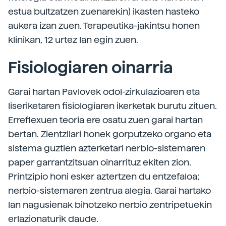
estua bultzatzen zuenarekin) ikasten hasteko
aukera izan zuen. Terapeutika-jakintsu honen
klinikan, 12 urtez lan egin zuen.
Fisiologiaren oinarria
Garai hartan Pavlovek odol-zirkulazioaren eta
liseriketaren fisiologiaren ikerketak burutu zituen.
Erreflexuen teoria ere osatu zuen garai hartan
bertan. Zientzilari honek gorputzeko organo eta
sistema guztien azterketari nerbio-sistemaren
paper garrantzitsuan oinarrituz ekiten zion.
Printzipio honi esker aztertzen du entzefaloa;
nerbio-sistemaren zentrua alegia. Garai hartako
lan nagusienak bihotzeko nerbio zentripetuekin
erlazionaturik daude.