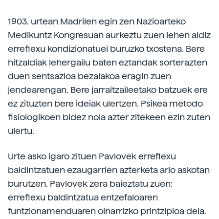
1903. urtean Madrilen egin zen Nazioarteko
Medikuntz Kongresuan aurkeztu zuen lehen aldiz
erreflexu kondizionatuei buruzko txostena. Bere
hitzaldiak lehergailu baten eztandak sorterazten
duen sentsazioa bezalakoa eragin zuen
jendearengan. Bere jarraitzaileetako batzuek ere
ez zituzten bere ideiak ulertzen. Psikea metodo
fisiologikoen bidez nola azter zitekeen ezin zuten
ulertu.
Urte asko igaro zituen Pavlovek erreflexu
baldintzatuen ezaugarrien azterketa arlo askotan
burutzen. Pavlovek zera baieztatu zuen:
erreflexu baldintzatua entzefaloaren
funtzionamenduaren oinarrizko printzipioa dela.