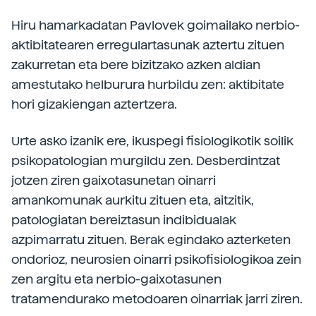
Hiru hamarkadatan Pavlovek goimailako nerbio-
aktibitatearen erregulartasunak aztertu zituen
zakurretan eta bere bizitzako azken aldian
amestutako helburura hurbildu zen: aktibitate
hori gizakiengan aztertzera.
Urte asko izanik ere, ikuspegi fisiologikotik soilik
psikopatologian murgildu zen. Desberdintzat
jotzen ziren gaixotasunetan oinarri
amankomunak aurkitu zituen eta, aitzitik,
patologiatan bereiztasun indibidualak
azpimarratu zituen. Berak egindako azterketen
ondorioz, neurosien oinarri psikofisiologikoa zein
zen argitu eta nerbio-gaixotasunen
tratamendurako metodoaren oinarriak jarri ziren.