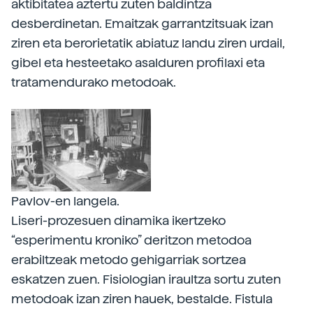
aktibitatea aztertu zuten baldintza
desberdinetan. Emaitzak garrantzitsuak izan
ziren eta berorietatik abiatuz landu ziren urdail,
gibel eta hesteetako asalduren profilaxi eta
tratamendurako metodoak.
Pavlov-en langela.
Liseri-prozesuen dinamika ikertzeko
“esperimentu kroniko” deritzon metodoa
erabiltzeak metodo gehigarriak sortzea
eskatzen zuen. Fisiologian iraultza sortu zuten
metodoak izan ziren hauek, bestalde. Fistula