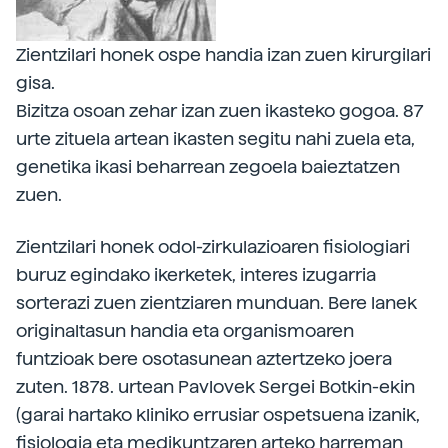
Zientzilari honek ospe handia izan zuen kirurgilari
gisa.
Bizitza osoan zehar izan zuen ikasteko gogoa. 87
urte zituela artean ikasten segitu nahi zuela eta,
genetika ikasi beharrean zegoela baieztatzen
zuen.
Zientzilari honek odol-zirkulazioaren fisiologiari
buruz egindako ikerketek, interes izugarria
sorterazi zuen zientziaren munduan. Bere lanek
originaltasun handia eta organismoaren
funtzioak bere osotasunean aztertzeko joera
zuten. 1878. urtean Pavlovek Sergei Botkin-ekin
(garai hartako kliniko errusiar ospetsuena izanik,
fisiologia eta medikuntzaren arteko harreman