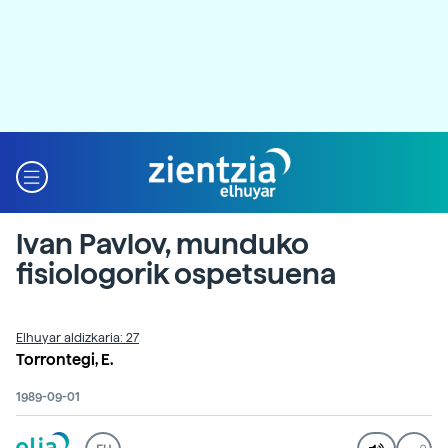
Ivan Pavlov, munduko
fisiologorik ospetsuena
Elhuyar aldizkaria: 27
Torrontegi, E.
1989-09-01