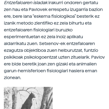
Entzefaloaren isladak
irakurri ondoren gertatu
zen hau eta Pavlovek errespetu izugarria bazion
ere, bere lana “eskema fisiologikoa” besterik ez
izanik metodo zientifiko ez zela bihurtu eta
entzefaloaren fisiologiari buruzko
esperimentuetan ez zela inoiz aplikatu
aldarrikatu zuen. Setxenov-ek entzefaloaren
ezagutza objektiboa zuen helburutzat, funtzio
psikikoak psikologoentzat uzten zituelarik. Pavlov
ere bide beretik joan zen gizaki eta animalien
garun-hemisferioen fisiologiari hasiera eman
zionean.