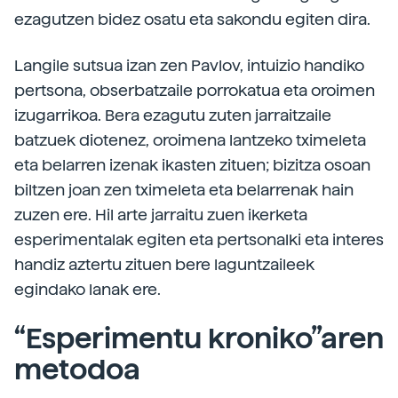
ezagutzen bidez osatu eta sakondu egiten dira.
Langile sutsua izan zen Pavlov, intuizio handiko
pertsona, obserbatzaile porrokatua eta oroimen
izugarrikoa. Bera ezagutu zuten jarraitzaile
batzuek diotenez, oroimena lantzeko tximeleta
eta belarren izenak ikasten zituen; bizitza osoan
biltzen joan zen tximeleta eta belarrenak hain
zuzen ere. Hil arte jarraitu zuen ikerketa
esperimentalak egiten eta pertsonalki eta interes
handiz aztertu zituen bere laguntzaileek
egindako lanak ere.
“Esperimentu kroniko”aren
metodoa