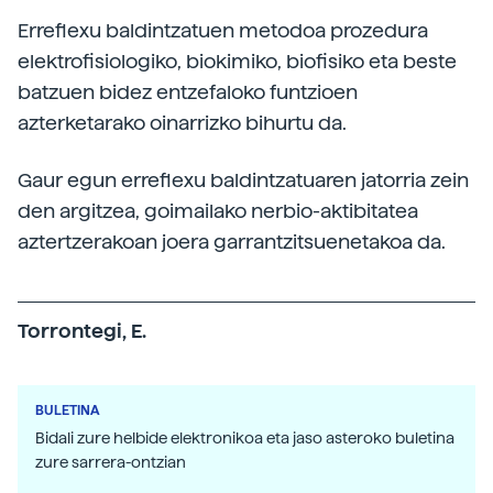
Erreflexu baldintzatuen metodoa prozedura
elektrofisiologiko, biokimiko, biofisiko eta beste
batzuen bidez entzefaloko funtzioen
azterketarako oinarrizko bihurtu da.
Gaur egun erreflexu baldintzatuaren jatorria zein
den argitzea, goimailako nerbio-aktibitatea
aztertzerakoan joera garrantzitsuenetakoa da.
Torrontegi, E.
BULETINA
Bidali zure helbide elektronikoa eta jaso asteroko buletina
zure sarrera-ontzian