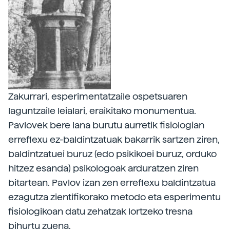
Zakurrari, esperimentatzaile ospetsuaren
laguntzaile leialari, eraikitako monumentua.
Pavlovek bere lana burutu aurretik fisiologian
erreflexu ez-baldintzatuak bakarrik sartzen ziren,
baldintzatuei buruz (edo psikikoei buruz, orduko
hitzez esanda) psikologoak arduratzen ziren
bitartean. Pavlov izan zen erreflexu baldintzatua
ezagutza zientifikorako metodo eta esperimentu
fisiologikoan datu zehatzak lortzeko tresna
bihurtu zuena.