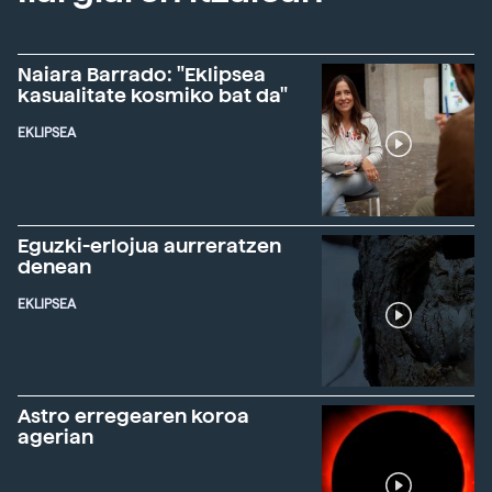
Naiara Barrado: "Eklipsea
kasualitate kosmiko bat da"
EKLIPSEA
Eguzki-erlojua aurreratzen
denean
EKLIPSEA
Astro erregearen koroa
agerian