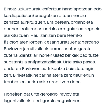
Bihotz-uzkurdurak (esfortzua handiagotzean edo
kardiopatiatan) areagotzen dituen nerbio
zehatza aurkitu zuen. Era berean, organo eta
ehunen trofismoan nerbio-erregulazioa zegoela
aurkitu zuen. Hau izan zen bere Herriko
fisiologiaren lorpenik esanguratsuena; geroago
Pavloven jarraitzaileek beren lanetan garatu
zutena. Zientzilari honen ustez birikek badituzte
substantzia antigatzatzaileak. Urte asko pasatu
ondoren Pavloven aurkikuntza baieztatu egin
zen. Biriketatik heparina atera zen; gaur egun
tronbosien aurka asko erabiltzen dena.
Hogeiren bat urte geroago Pavlov eta
laguntzaileek liseri-guruin nagusienen