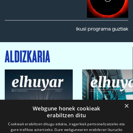
Ikusi programa guztiak
ALDIZKARIA
×
Webgune honek cookieak
erabiltzen ditu
Cookieak erabiltzen ditugu edukia, iragarkiak pertsonalizatzeko eta
gure trafikoa aztertzeko. Gure webgunearen erabilerari buruzko