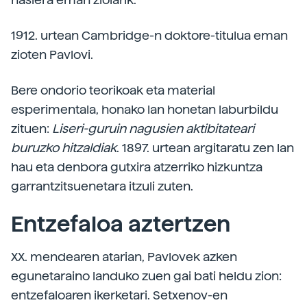
1912. urtean Cambridge-n doktore-titulua eman
zioten Pavlovi.
Bere ondorio teorikoak eta material
esperimentala, honako lan honetan laburbildu
zituen:
Liseri-guruin nagusien aktibitateari
buruzko hitzaldiak
. 1897. urtean argitaratu zen lan
hau eta denbora gutxira atzerriko hizkuntza
garrantzitsuenetara itzuli zuten.
Entzefaloa aztertzen
XX. mendearen atarian, Pavlovek azken
egunetaraino landuko zuen gai bati heldu zion:
entzefaloaren ikerketari. Setxenov-en