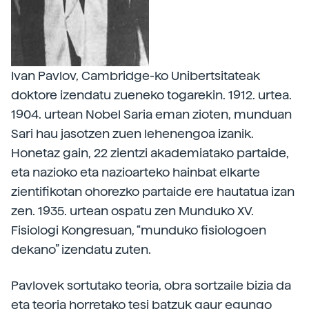
Ivan Pavlov, Cambridge-ko Unibertsitateak
doktore izendatu zueneko togarekin. 1912. urtea.
1904. urtean Nobel Saria eman zioten, munduan
Sari hau jasotzen zuen lehenengoa izanik.
Honetaz gain, 22 zientzi akademiatako partaide,
eta nazioko eta nazioarteko hainbat elkarte
zientifikotan ohorezko partaide ere hautatua izan
zen. 1935. urtean ospatu zen Munduko XV.
Fisiologi Kongresuan, “munduko fisiologoen
dekano” izendatu zuten.
Pavlovek sortutako teoria, obra sortzaile bizia da
eta teoria horretako tesi batzuk gaur egungo