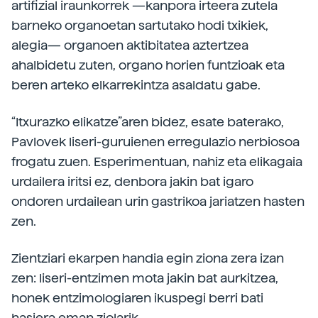
artifizial iraunkorrek —kanpora irteera zutela
barneko organoetan sartutako hodi txikiek,
alegia— organoen aktibitatea aztertzea
ahalbidetu zuten, organo horien funtzioak eta
beren arteko elkarrekintza asaldatu gabe.
“Itxurazko elikatze”aren bidez, esate baterako,
Pavlovek liseri-guruienen erregulazio nerbiosoa
frogatu zuen. Esperimentuan, nahiz eta elikagaia
urdailera iritsi ez, denbora jakin bat igaro
ondoren urdailean urin gastrikoa jariatzen hasten
zen.
Zientziari ekarpen handia egin ziona zera izan
zen: liseri-entzimen mota jakin bat aurkitzea,
honek entzimologiaren ikuspegi berri bati
hasiera eman ziolarik.