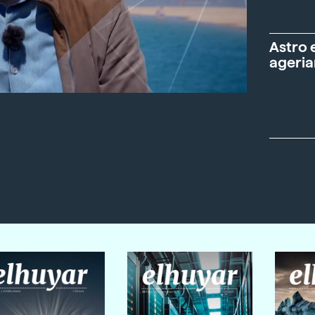
Astro 
ageria