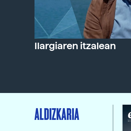
Ilargiaren itzalean
ALDIZKARIA