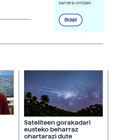
sarrera-ontzian
Bidali
Sateliteen gorakadari
eusteko beharraz
ohartarazi dute