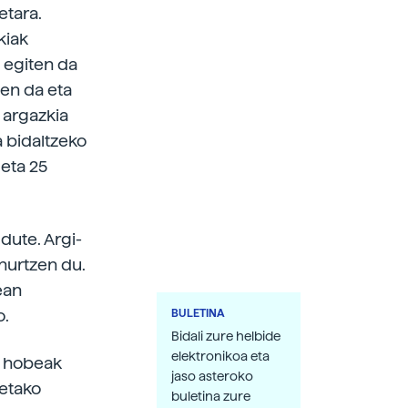
etara.
kiak
 egiten da
zen da eta
 argazkia
a bidaltzeko
eta 25
dute. Argi-
ihurtzen du.
ean
o.
BULETINA
Bidali zure helbide
elektronikoa eta
i hobeak
jaso asteroko
retako
buletina zure