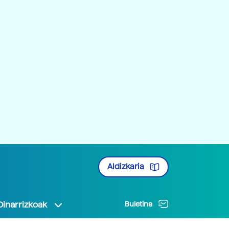
Aldizkaria
Oinarrizkoak
Buletina