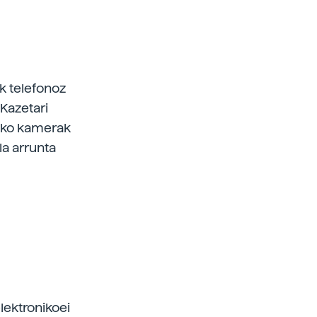
ak telefonoz
 Kazetari
koko kamerak
la arrunta
elektronikoei