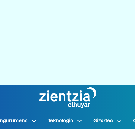
Ingurumena
Teknologia
Gizartea