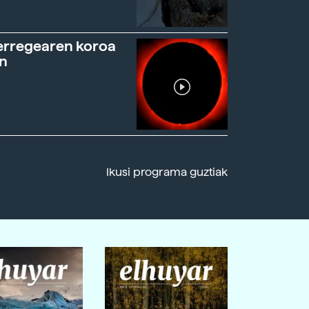
erregearen koroa
n
Ikusi programa guztiak