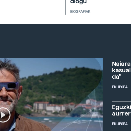
diogu"
BIOGRAFIAK
Naiara
kasual
da"
EKLIPSEA
Eguzki
aurre
EKLIPSEA