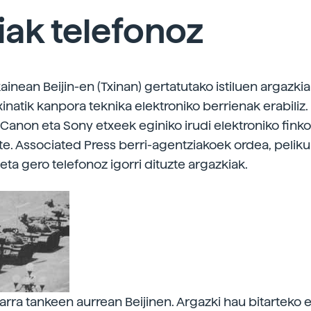
iak telefonoz
inean Beijin-en (Txinan) gertatutako istiluen argazki
Txinatik kanpora teknika elektroniko berrienak erabiliz.
 Canon eta Sony etxeek eginiko irudi elektroniko fin
zte. Associated Press berri-agentziakoek ordea, peliku
 eta gero telefonoz igorri dituzte argazkiak.
tarra tankeen aurrean Beijinen. Argazki hau bitarteko 