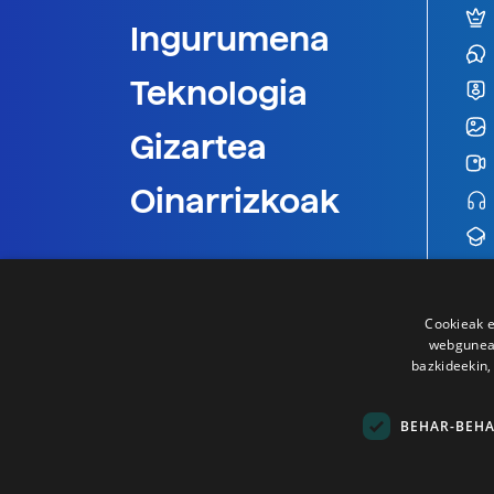
Ingurumena
Teknologia
Gizartea
Oinarrizkoak
Cookieak e
webgunear
bazkideekin,
BEHAR-BEH