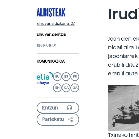
ALBISTEAK
Irud
Elhuyar aldizkaria: 27
Elhuyar Zientzia
Joan den eka
1989-09-01
bidali dira 
japoniarrek
KOMUNIKAZIOA
erabili ditu
erabili dute
EU
ES
FR
EN
CA
GA
Partekatu
Txinako hiri