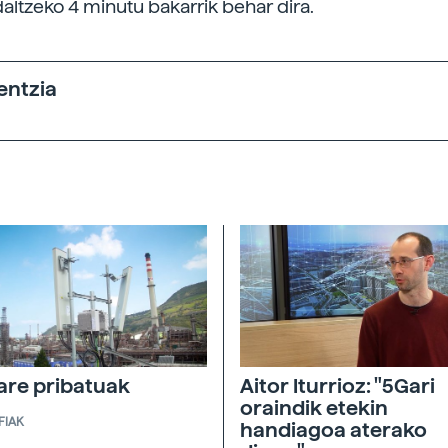
daltzeko 4 minutu bakarrik behar dira.
entzia
are pribatuak
Aitor Iturrioz: "5Gari
oraindik etekin
FIAK
handiagoa aterako