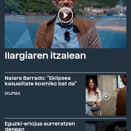
Ilargiaren itzalean
Naiara Barrado: "Eklipsea
kasualitate kosmiko bat da"
EKLIPSEA
Eguzki-erlojua aurreratzen
denean