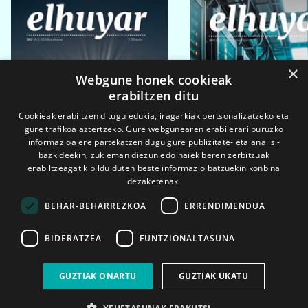
×
Webgune honek cookieak
erabiltzen ditu
Cookieak erabiltzen ditugu edukia, iragarkiak pertsonalizatzeko eta
gure trafikoa aztertzeko. Gure webgunearen erabilerari buruzko
informazioa ere partekatzen dugu gure publizitate- eta analisi-
bazkideekin, zuk eman diezun edo haiek beren zerbitzuak
erabiltzeagatik bildu duten beste informazio batzuekin konbina
dezaketenak.
BEHAR-BEHARREZKOA
ERRENDIMENDUA
BIDERATZEA
FUNTZIONALTASUNA
2026ko eka. 1a
2026ko mar. 1a
GUZTIAK ONARTU
GUZTIAK UKATU