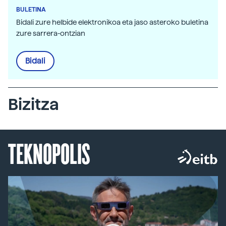
BULETINA
Bidali zure helbide elektronikoa eta jaso asteroko buletina
zure sarrera-ontzian
Bidali
Bizitza
TEKNOPOLIS