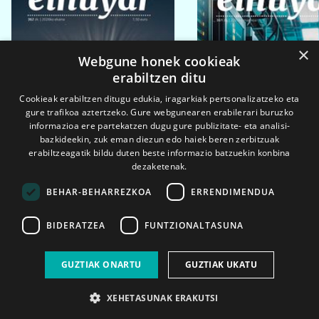
×
Webgune honek cookieak
erabiltzen ditu
Cookieak erabiltzen ditugu edukia, iragarkiak pertsonalizatzeko eta
gure trafikoa aztertzeko. Gure webgunearen erabilerari buruzko
informazioa ere partekatzen dugu gure publizitate- eta analisi-
bazkideekin, zuk eman diezun edo haiek beren zerbitzuak
erabiltzeagatik bildu duten beste informazio batzuekin konbina
dezaketenak.
BEHAR-BEHARREZKOA
ERRENDIMENDUA
BIDERATZEA
FUNTZIONALTASUNA
2026ko eka. 1a
2026ko mar. 1a
GUZTIAK ONARTU
GUZTIAK UKATU
XEHETASUNAK ERAKUTSI