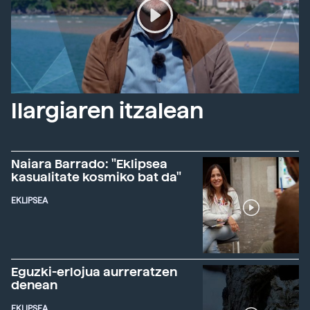
Ilargiaren itzalean
Naiara Barrado: "Eklipsea
kasualitate kosmiko bat da"
EKLIPSEA
Eguzki-erlojua aurreratzen
denean
EKLIPSEA