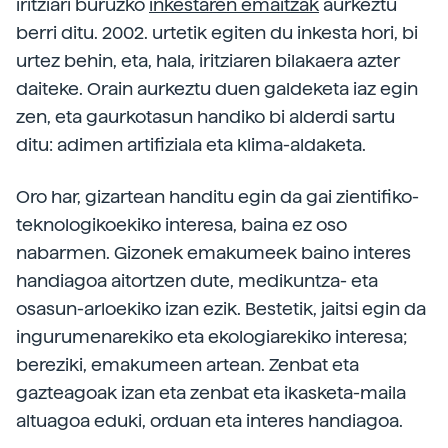
iritziari buruzko
inkestaren emaitzak
aurkeztu
berri ditu. 2002. urtetik egiten du inkesta hori, bi
urtez behin, eta, hala, iritziaren bilakaera azter
daiteke. Orain aurkeztu duen galdeketa iaz egin
zen, eta gaurkotasun handiko bi alderdi sartu
ditu: adimen artifiziala eta klima-aldaketa.
Oro har, gizartean handitu egin da gai zientifiko-
teknologikoekiko interesa, baina ez oso
nabarmen. Gizonek emakumeek baino interes
handiagoa aitortzen dute, medikuntza- eta
osasun-arloekiko izan ezik. Bestetik, jaitsi egin da
ingurumenarekiko eta ekologiarekiko interesa;
bereziki, emakumeen artean. Zenbat eta
gazteagoak izan eta zenbat eta ikasketa-maila
altuagoa eduki, orduan eta interes handiagoa.