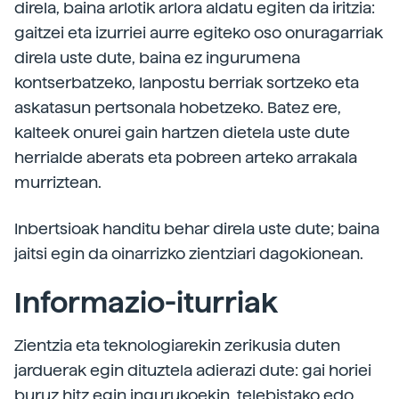
direla, baina arlotik arlora aldatu egiten da iritzia:
gaitzei eta izurriei aurre egiteko oso onuragarriak
direla uste dute, baina ez ingurumena
kontserbatzeko, lanpostu berriak sortzeko eta
askatasun pertsonala hobetzeko. Batez ere,
kalteek onurei gain hartzen dietela uste dute
herrialde aberats eta pobreen arteko arrakala
murriztean.
Inbertsioak handitu behar direla uste dute; baina
jaitsi egin da oinarrizko zientziari dagokionean.
Informazio-iturriak
Zientzia eta teknologiarekin zerikusia duten
jarduerak egin dituztela adierazi dute: gai horiei
buruz hitz egin ingurukoekin, telebistako edo