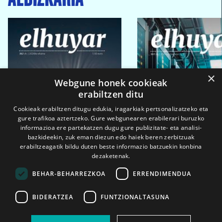
×
Webgune honek cookieak
erabiltzen ditu
Cookieak erabiltzen ditugu edukia, iragarkiak pertsonalizatzeko eta
gure trafikoa aztertzeko. Gure webgunearen erabilerari buruzko
informazioa ere partekatzen dugu gure publizitate- eta analisi-
bazkideekin, zuk eman diezun edo haiek beren zerbitzuak
erabiltzeagatik bildu duten beste informazio batzuekin konbina
dezaketenak.
BEHAR-BEHARREZKOA
ERRENDIMENDUA
BIDERATZEA
FUNTZIONALTASUNA
2026ko eka. 1a
2026ko mar. 1a