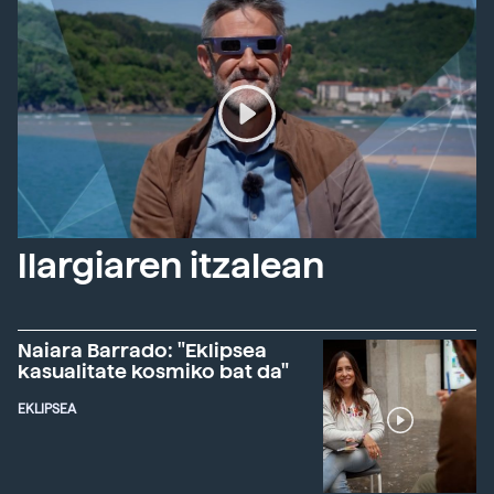
Ilargiaren itzalean
Naiara Barrado: "Eklipsea
kasualitate kosmiko bat da"
EKLIPSEA