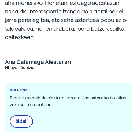
ahalmenerako. Horietan, ez dago adostasun
handirik. Interesgarria izango da alderdi horiei
jarraipena egitea, eta xehe aztertzea populazio-
taldeak, ea, horien arabera, joera batzuk sailka
daitezkeen.
Ana Galarraga Aiestaran
Elhuyar Zientzia
BULETINA
Bidali zure helbide elektronikoa eta jaso asteroko buletina
zure sarrera-ontzian
Bidali