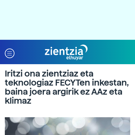
Iritzi ona zientziaz eta
teknologiaz FECYTen inkestan,
baina joera argirik ez AAz eta
klimaz