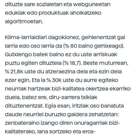
dituzte sare sozialetan eta webguneetan
edukiak edo produktuak aholkatzeko
algoritmoetan.
Klima-larrialdiari dagokionez, gehienentzat gai
larria edo oso larria da (% 80 baino gehixeago).
Gutxiengo batek baino ez du uste arriskuak
puztu egiten dituztela (% 18,7). Beste muturrean,
% 21,8k uste du atzeraezina dela eta ezin dela
ezer egin. Eta ia % 30k uste du aurre egiteko
neurriak hartzeak bizi-kalitatea okertzea ekarriko
duela, batez ere, diru-sarrera txikiak
dituztenentzat. Egia esan, iritziak oso banatuta
daude neurriei buruzko galdera zehatzetan:
zenbateraino izango diren onuragarriak bizi-
kalitaterako, lana sortzeko eta eros-