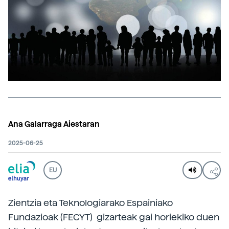
Ana Galarraga Aiestaran
2025-06-25
EU
Zientzia eta Teknologiarako Espainiako
Fundazioak (FECYT) gizarteak gai horiekiko duen