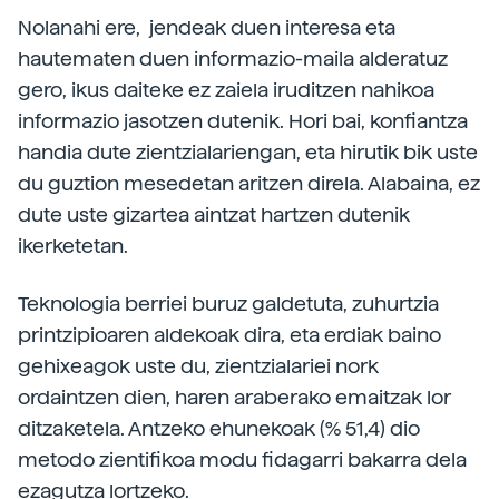
Nolanahi ere, jendeak duen interesa eta
hautematen duen informazio-maila alderatuz
gero, ikus daiteke ez zaiela iruditzen nahikoa
informazio jasotzen dutenik. Hori bai, konfiantza
handia dute zientzialariengan, eta hirutik bik uste
du guztion mesedetan aritzen direla. Alabaina, ez
dute uste gizartea aintzat hartzen dutenik
ikerketetan.
Teknologia berriei buruz galdetuta, zuhurtzia
printzipioaren aldekoak dira, eta erdiak baino
gehixeagok uste du, zientzialariei nork
ordaintzen dien, haren araberako emaitzak lor
ditzaketela. Antzeko ehunekoak (% 51,4) dio
metodo zientifikoa modu fidagarri bakarra dela
ezagutza lortzeko.