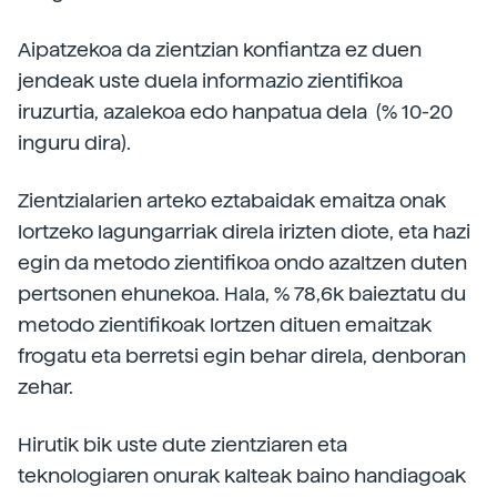
Aipatzekoa da zientzian konfiantza ez duen
jendeak uste duela informazio zientifikoa
iruzurtia, azalekoa edo hanpatua dela (% 10-20
inguru dira).
Zientzialarien arteko eztabaidak emaitza onak
lortzeko lagungarriak direla irizten diote, eta hazi
egin da metodo zientifikoa ondo azaltzen duten
pertsonen ehunekoa. Hala, % 78,6k baieztatu du
metodo zientifikoak lortzen dituen emaitzak
frogatu eta berretsi egin behar direla, denboran
zehar.
Hirutik bik uste dute zientziaren eta
teknologiaren onurak kalteak baino handiagoak