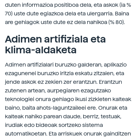
duten informazioa positiboa dela, eta askok (ia %
70) uste dute egiazkoa dela eta ulergarria. Baina
are gehiagok uste dute ez dela nahikoa (% 80).
Adimen artifiziala eta
klima-aldaketa
Adimen artifizialari buruzko galderan, aplikazio
ezagunenei buruzko iritzia eskatu zitzaien, eta
jende askok ez zekien zer erantzun. Erantzun
zutenen artean, aurpegiaren ezagutzako
teknologiei onura gehiago ikusi zizkieten kalteak
baino, baita ahots-laguntzaileei ere. Onurak eta
kalteak nahiko parean daude, berriz, testuak,
irudiak edo bideoak sortzeko sistema
automatikoetan. Eta arriskuek onurak gainditzen