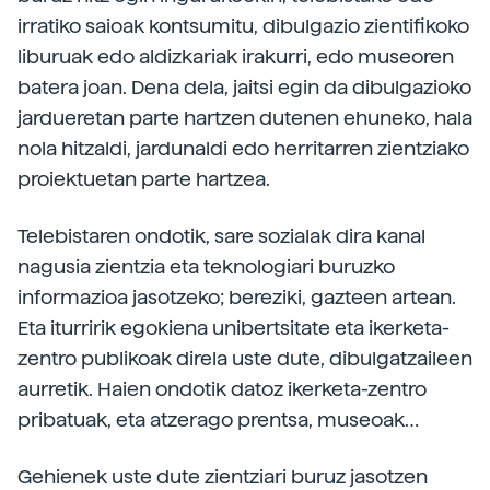
irratiko saioak kontsumitu, dibulgazio zientifikoko
liburuak edo aldizkariak irakurri, edo museoren
batera joan. Dena dela, jaitsi egin da dibulgazioko
jardueretan parte hartzen dutenen ehuneko, hala
nola hitzaldi, jardunaldi edo herritarren zientziako
proiektuetan parte hartzea.
Telebistaren ondotik, sare sozialak dira kanal
nagusia zientzia eta teknologiari buruzko
informazioa jasotzeko; bereziki, gazteen artean.
Eta iturririk egokiena unibertsitate eta ikerketa-
zentro publikoak direla uste dute, dibulgatzaileen
aurretik. Haien ondotik datoz ikerketa-zentro
pribatuak, eta atzerago prentsa, museoak…
Gehienek uste dute zientziari buruz jasotzen