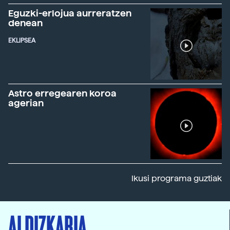
Eguzki-erlojua aurreratzen
denean
EKLIPSEA
Astro erregearen koroa
agerian
Ikusi programa guztiak
ALDIZKARIA