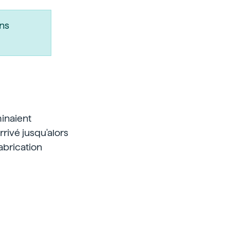
ns
minaient
rrivé jusqu'alors
fabrication