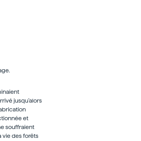
age.
minaient
rrivé jusqu'alors
fabrication
ectionnée et
ne souffraient
 vie des forêts