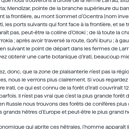
r, que nous trouverons à droite de la ferme Larrau, sit
eta; Mendizar, pointe de la branche supérieure du bar
ant la frontière, au mont Sommet d’Ocentra (nom inve
i, les ports suivants qui font face à la frontière, et se 
aît pas, peut-être la colline d'Olloki ; de là toute la c
rokia ; après avoir traversé la route, Goñi iburu ; à gau
 en suivant le point de départ dans les fermes de Larra
uvez obtenir une carte botanique d'Irati, beaucoup mi
, donc, que la zone de plaisanterie n'est pas la régi
, nous le verrons plus clairement. Si vous regardez 
re Irati, ce qui est connu de la forêt d'Irati couvrirait 
rfois. Il n'est pas vrai que c'est la plus grande forêt 
n Russie nous trouvons des forêts de conifères plus
us grands hêtres d'Europe et peut-être le plus grand h
onomique qui abrite ces hêtraies, l'homme apparaît lié.