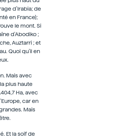
uée plus haut du
rage d’Irabia; de
nté en France);
trouve le mont. Si
haîne d'Abodiko ;
che, Auztarri ; et
u. Quoi qu'il en
eux.
on. Mais avec
la plus haute
12.404,7 Ha, avec
d'Europe, car en
 grandes. Mais
être.
 Et la soif de