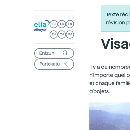
Texte réd
révision 
EU
ES
FR
EN
CA
GA
Visa
Partekatu
Il y a de nombre
n'importe quel pa
et chaque famille
d'objets.