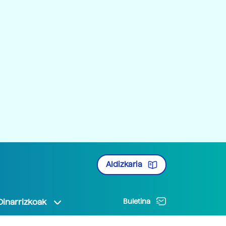
Aldizkaria
Oinarrizkoak
Buletina