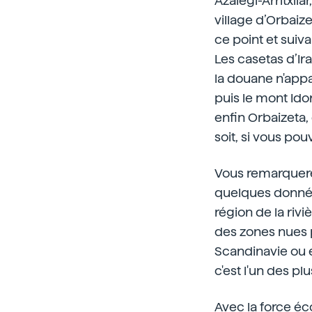
Azalegi-Arritxila
village d’Orbaiz
ce point et suiv
Les casetas d’Irat
la douane n'appar
puis le mont Idor
enfin Orbaizeta,
soit, si vous po
Vous remarquerez
quelques données
région de la riviè
des zones nues pa
Scandinavie ou e
c'est l'un des pl
Avec la force éc