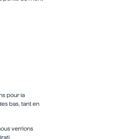
ns pour la
es bas, tant en
nous verrions
rati.