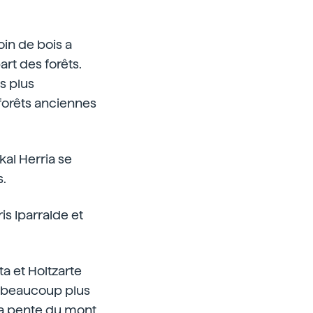
oin de bois a
rt des forêts.
s plus
 forêts anciennes
kal Herria se
s.
is Iparralde et
ta et Holtzarte
été beaucoup plus
 la pente du mont