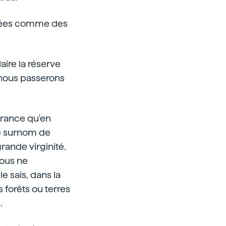
dérées comme des
ire la réserve
, nous passerons
France qu'en
le surnom de
grande virginité.
 vous ne
 sais, dans la
s forêts ou terres
.