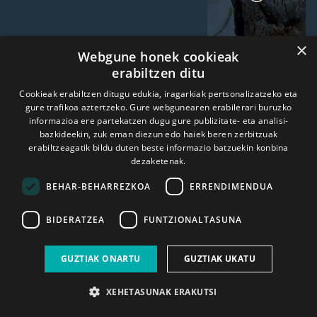
×
Webgune honek cookieak
Astro erregearen koroa
erabiltzen ditu
agerian
Cookieak erabiltzen ditugu edukia, iragarkiak pertsonalizatzeko eta
gure trafikoa aztertzeko. Gure webgunearen erabilerari buruzko
informazioa ere partekatzen dugu gure publizitate- eta analisi-
bazkideekin, zuk eman diezun edo haiek beren zerbitzuak
erabiltzeagatik bildu duten beste informazio batzuekin konbina
dezaketenak.
Ikusi programa guztiak
BEHAR-BEHARREZKOA
ERRENDIMENDUA
BIDERATZEA
FUNTZIONALTASUNA
ALDIZKARIA
GUZTIAK ONARTU
GUZTIAK UKATU
XEHETASUNAK ERAKUTSI