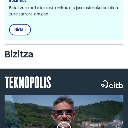
BULETINA
Bidali zure helbide elektronikoa eta jaso asteroko buletina
zure sarrera-ontzian
Bidali
Bizitza
TEKNOPOLIS