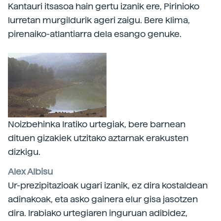
Kantauri itsasoa hain gertu izanik ere, Pirinioko
lurretan murgildurik ageri zaigu. Bere klima,
pirenaiko-atlantiarra dela esango genuke.
Noizbehinka Iratiko urtegiak, bere barnean
dituen gizakiek utzitako aztarnak erakusten
dizkigu.
Alex Albisu
Ur-prezipitazioak ugari izanik, ez dira kostaldean
adinakoak, eta asko gainera elur gisa jasotzen
dira. Irabiako urtegiaren inguruan adibidez,