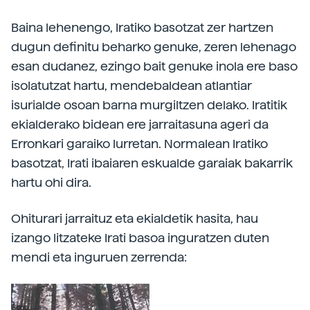
Baina lehenengo, Iratiko basotzat zer hartzen
dugun definitu beharko genuke, zeren lehenago
esan dudanez, ezingo bait genuke inola ere baso
isolatutzat hartu, mendebaldean atlantiar
isurialde osoan barna murgiltzen delako. Iratitik
ekialderako bidean ere jarraitasuna ageri da
Erronkari garaiko lurretan. Normalean Iratiko
basotzat, Irati ibaiaren eskualde garaiak bakarrik
hartu ohi dira.
Ohiturari jarraituz eta ekialdetik hasita, hau
izango litzateke Irati basoa inguratzen duten
mendi eta inguruen zerrenda: