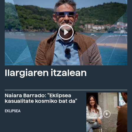
Ilargiaren itzalean
Naiara Barrado: "Eklipsea
kasualitate kosmiko bat da"
EKLIPSEA