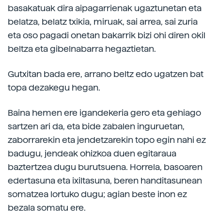
basakatuak dira aipagarrienak ugaztunetan eta
belatza, belatz txikia, miruak, sai arrea, sai zuria
eta oso pagadi onetan bakarrik bizi ohi diren okil
beltza eta gibelnabarra hegaztietan.
Gutxitan bada ere, arrano beltz edo ugatzen bat
topa dezakegu hegan.
Baina hemen ere igandekeria gero eta gehiago
sartzen ari da, eta bide zabalen inguruetan,
zaborrarekin eta jendetzarekin topo egin nahi ez
badugu, jendeak ohizkoa duen egitaraua
baztertzea dugu burutsuena. Horrela, basoaren
edertasuna eta ixiltasuna, beren handitasunean
somatzea lortuko dugu; agian beste inon ez
bezala somatu ere.