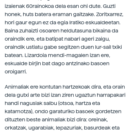
izaienak 60rainokoa dela esan ohi dute. Guzti
honek, huts batera eraman gaitzake. Zoritxarrez,
hori gaur egun ez da egia Iratiko eskualdeetan.
Baina zuhaizti osoaren heldutasuna bikaina da
oraindik ere, eta batipat nabari ageri zaigu,
oraindik ustiatu gabe segitzen duen lur-sail txiki
batean. Lizardoia mendi-magalen izan ere,
eskualde birjin bat dago antzinako basoen
oroigarri.
Animaliak ere kontutan hartzekoak dira, eta orain
dela gutxi arte bizi izan ziren ugaztun harrapakari
handi nagusiak salbu (otsoa, hartza eta
katamotza), ondo garaturiko basoek gordetzen
dituzten beste animaliak bizi dira: oreinak,
orkatzak, ugarabiak, lepazuriak, basurdeak eta