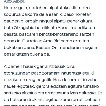
Alex Albisu
Horrez gain, eta lehen aipatutako kilometro-
kopurua baikorra dela esanik, baso honetan
dauden bi orbain nagusi aipatu behar ditugu:
bata Otxagabia herritik eta Abodi mendikatea
pasata, basoaren bihotz-bihotzeraino sartzen
dena da; Elurretako Ama Birjinaren ermitan
bukatzen dena. Bestea, Ori mendiaren magala
besarkatzen duena da.
Aipamen hauek garrantzitsuak dira,
etorkizunean baso zoragarri hauentzat eduki
dezaketen eraginagatik. Hau da, errepide zabal
hauek egoteak, gerora edozein egitura turistiko
sartzeko aitzakia eta erraztasuna izan daitezke. Ez
da hutsaren truk hitz egitea, zeren urruti behean