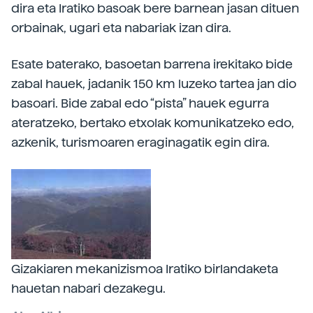
dira eta Iratiko basoak bere barnean jasan dituen
orbainak, ugari eta nabariak izan dira.
Esate baterako, basoetan barrena irekitako bide
zabal hauek, jadanik 150 km luzeko tartea jan dio
basoari. Bide zabal edo “pista” hauek egurra
ateratzeko, bertako etxolak komunikatzeko edo,
azkenik, turismoaren eraginagatik egin dira.
Gizakiaren mekanizismoa Iratiko birlandaketa
hauetan nabari dezakegu.