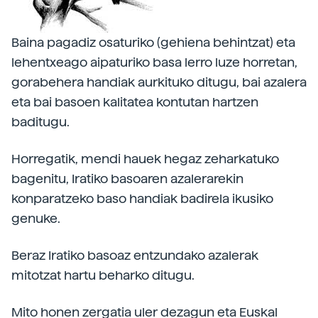
Baina pagadiz osaturiko (gehiena behintzat) eta
lehentxeago aipaturiko basa lerro luze horretan,
gorabehera handiak aurkituko ditugu, bai azalera
eta bai basoen kalitatea kontutan hartzen
baditugu.
Horregatik, mendi hauek hegaz zeharkatuko
bagenitu, Iratiko basoaren azalerarekin
konparatzeko baso handiak badirela ikusiko
genuke.
Beraz Iratiko basoaz entzundako azalerak
mitotzat hartu beharko ditugu.
Mito honen zergatia uler dezagun eta Euskal