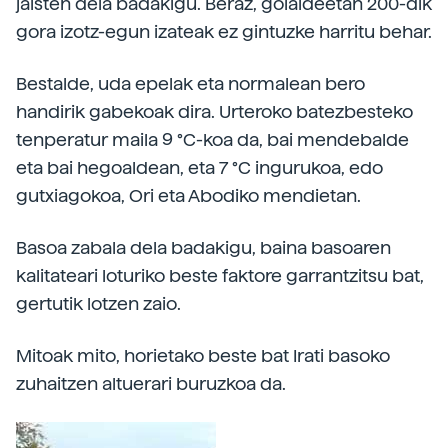
jaisten dela badakigu. Beraz, goialdeetan 200-dik
gora izotz-egun izateak ez gintuzke harritu behar.
Bestalde, uda epelak eta normalean bero
handirik gabekoak dira. Urteroko batezbesteko
tenperatur maila 9 °C-koa da, bai mendebalde
eta bai hegoaldean, eta 7 °C ingurukoa, edo
gutxiagokoa, Ori eta Abodiko mendietan.
Basoa zabala dela badakigu, baina basoaren
kalitateari loturiko beste faktore garrantzitsu bat,
gertutik lotzen zaio.
Mitoak mito, horietako beste bat Irati basoko
zuhaitzen altuerari buruzkoa da.