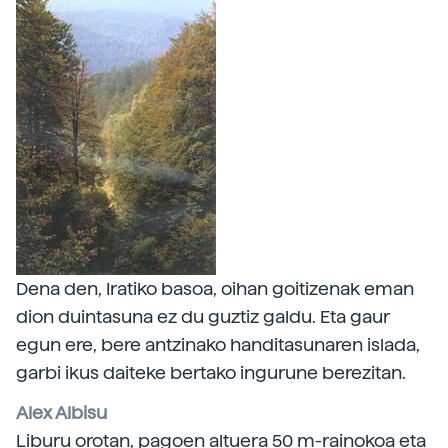
Dena den, Iratiko basoa, oihan goitizenak eman
dion duintasuna ez du guztiz galdu. Eta gaur
egun ere, bere antzinako handitasunaren islada,
garbi ikus daiteke bertako ingurune berezitan.
Alex Albisu
Liburu orotan, pagoen altuera 50 m-rainokoa eta