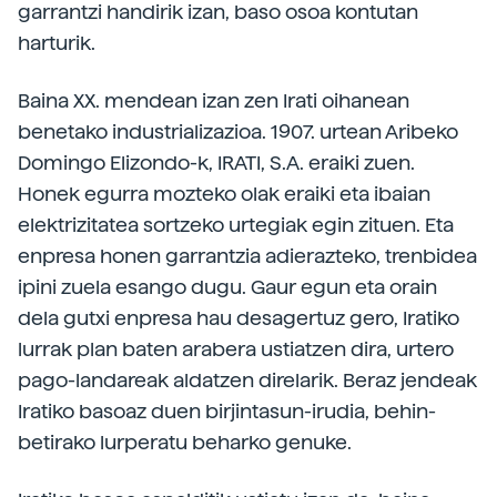
garrantzi handirik izan, baso osoa kontutan
harturik.
Baina XX. mendean izan zen Irati oihanean
benetako industrializazioa. 1907. urtean Aribeko
Domingo Elizondo-k, IRATI, S.A. eraiki zuen.
Honek egurra mozteko olak eraiki eta ibaian
elektrizitatea sortzeko urtegiak egin zituen. Eta
enpresa honen garrantzia adierazteko, trenbidea
ipini zuela esango dugu. Gaur egun eta orain
dela gutxi enpresa hau desagertuz gero, Iratiko
lurrak plan baten arabera ustiatzen dira, urtero
pago-landareak aldatzen direlarik. Beraz jendeak
Iratiko basoaz duen birjintasun-irudia, behin-
betirako lurperatu beharko genuke.