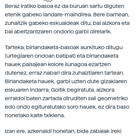
Beraz Iratiko basoa ez da buruan sartu diguten
etenik gabeko landare-maindirea. Bere barnean,
zuhaitzik gabeko eskualdeak ditu; bai aizkora eta
bai abeltzantzaren ondorio garbi direlarik.
Tarteka, birlandaketa-basoak aurkituko ditugu
(urtegiaren ondoan batipat) eta birlandaketa
hauek paisajean kolore ilunagoa ezartzen
dutenez, erraz nabari dira zuhaiztiaren tartean.
Birlandaketa hauek, garbi uzten dute gizakiaren
eskuaren indarra. Goitik begiratuta, aizkora
erraldoi baten zartada diruditen sail geometriko
edo ondo egituratutako soro hauek, ez dira baso
honetako kalte txikiena.
Izan ere, azkenaldi honetan, bide zabalak ireki