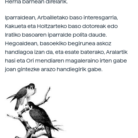
Herria barnean direlarik.
Iparraldean, Arbailletako baso interesgarria,
Kakueta eta Holtzarteko baso dotoreak edo
Iratiko basoaren iparralde polita daude.
Hegoaldean, basoekiko begirunea askoz
handiagoa izan da, eta esate baterako, Aralartik
hasi eta Ori mendiaren magaleraino irten gabe
joan gintezke arazo handiegirik gabe.