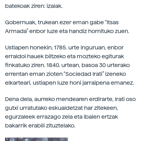
batekoak ziren: izaiak.
Gobernuak, trukean ezer eman gabe “Itsas
Armada” enbor luze eta handiz hornituko zuen.
Ustiapen honekin, 1785. urte inguruan, enbor
erraldoi hauek biltzeko eta mozteko egiturak
finkatuko ziren. 1840. urtean, basoa 30 urterako
errentan eman zioten “Sociedad Irati” izeneko
elkarteari, ustiapen luze honi jarraipena emanez.
Dena dela, aurreko mendearen erdirarte, Irati oso
gutxi urratutako eskualdetzat har zitekeen,
egurzaleek errazago zela eta ibaien ertzak
bakarrik erabili zituztelako.