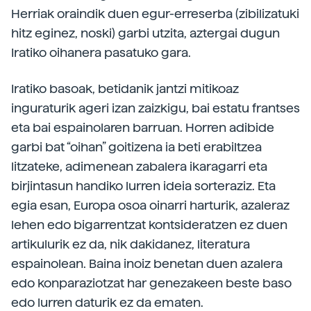
Herriak oraindik duen egur-erreserba (zibilizatuki
hitz eginez, noski) garbi utzita, aztergai dugun
Iratiko oihanera pasatuko gara.
Iratiko basoak, betidanik jantzi mitikoaz
inguraturik ageri izan zaizkigu, bai estatu frantses
eta bai espainolaren barruan. Horren adibide
garbi bat “oihan” goitizena ia beti erabiltzea
litzateke, adimenean zabalera ikaragarri eta
birjintasun handiko lurren ideia sorteraziz. Eta
egia esan, Europa osoa oinarri harturik, azaleraz
lehen edo bigarrentzat kontsideratzen ez duen
artikulurik ez da, nik dakidanez, literatura
espainolean. Baina inoiz benetan duen azalera
edo konparaziotzat har genezakeen beste baso
edo lurren daturik ez da ematen.