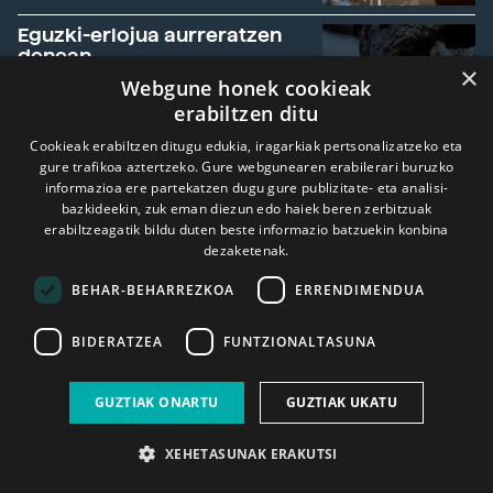
Eguzki-erlojua aurreratzen
denean
×
Webgune honek cookieak
EKLIPSEA
erabiltzen ditu
Cookieak erabiltzen ditugu edukia, iragarkiak pertsonalizatzeko eta
gure trafikoa aztertzeko. Gure webgunearen erabilerari buruzko
informazioa ere partekatzen dugu gure publizitate- eta analisi-
Astro erregearen koroa
bazkideekin, zuk eman diezun edo haiek beren zerbitzuak
agerian
erabiltzeagatik bildu duten beste informazio batzuekin konbina
dezaketenak.
BEHAR-BEHARREZKOA
ERRENDIMENDUA
BIDERATZEA
FUNTZIONALTASUNA
Ikusi programa guztiak
GUZTIAK ONARTU
GUZTIAK UKATU
XEHETASUNAK ERAKUTSI
ALDIZKARIA