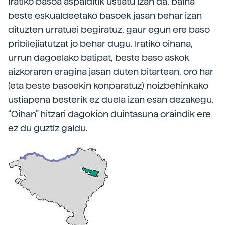
Iratiko basoa aspalditik ustiatu izan da, baina
beste eskualdeetako basoek jasan behar izan
dituzten urratuei begiratuz, gaur egun ere baso
pribilejiatutzat jo behar dugu. Iratiko oihana,
urrun dagoelako batipat, beste baso askok
aizkoraren eragina jasan duten bitartean, oro har
(eta beste basoekin konparatuz) noizbehinkako
ustiapena besterik ez duela izan esan dezakegu.
“Oihan” hitzari dagokion duintasuna oraindik ere
ez du guztiz galdu.