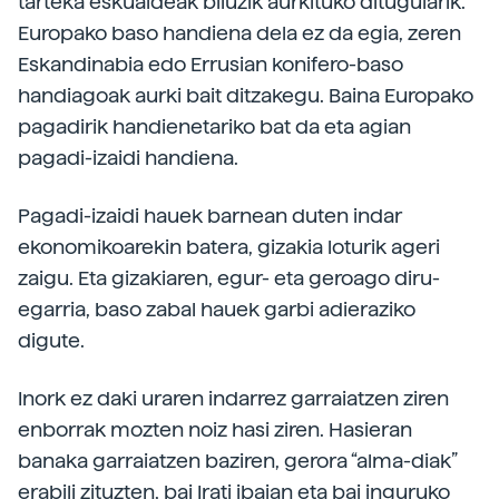
tarteka eskualdeak biluzik aurkituko ditugularik.
Europako baso handiena dela ez da egia, zeren
Eskandinabia edo Errusian konifero-baso
handiagoak aurki bait ditzakegu. Baina Europako
pagadirik handienetariko bat da eta agian
pagadi-izaidi handiena.
Pagadi-izaidi hauek barnean duten indar
ekonomikoarekin batera, gizakia loturik ageri
zaigu. Eta gizakiaren, egur- eta geroago diru-
egarria, baso zabal hauek garbi adieraziko
digute.
Inork ez daki uraren indarrez garraiatzen ziren
enborrak mozten noiz hasi ziren. Hasieran
banaka garraiatzen baziren, gerora “alma-diak”
erabili zituzten, bai Irati ibaian eta bai inguruko