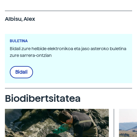
Albisu, Alex
BULETINA
Bidali zure helbide elektronikoa eta jaso asteroko buletina
zure sarrera-ontzian
Bidali
Biodibertsitatea