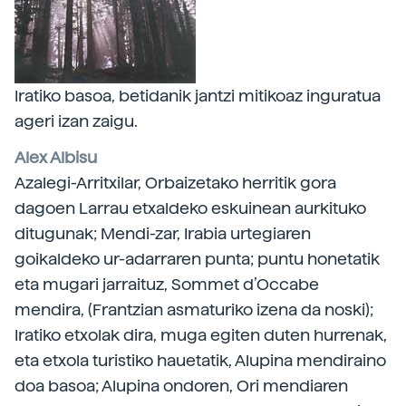
Iratiko basoa, betidanik jantzi mitikoaz inguratua
ageri izan zaigu.
Alex Albisu
Azalegi-Arritxilar, Orbaizetako herritik gora
dagoen Larrau etxaldeko eskuinean aurkituko
ditugunak; Mendi-zar, Irabia urtegiaren
goikaldeko ur-adarraren punta; puntu honetatik
eta mugari jarraituz, Sommet d’Occabe
mendira, (Frantzian asmaturiko izena da noski);
Iratiko etxolak dira, muga egiten duten hurrenak,
eta etxola turistiko hauetatik, Alupina mendiraino
doa basoa; Alupina ondoren, Ori mendiaren