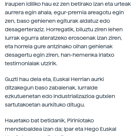
Iraupen idiliko hau ez zen betirako izan eta urteak
aurrera egin ahala, egur-premia areagotu egin
zen, baso gehienen egiturak aldatuz edo
desagerteraziz. Horregatik, biluztu ziren lehen
lurrak egurra ateratzeko erosoenak izan ziren,
eta horrela gure antzinako oihan gehienak
desagertu egin ziren, han-hemenka irlatxo
testimonialak utzirik.
Guzti hau dela eta, Euskal Herrian aurki
ditzakegun baso zabalenak, lurralde
ezkutuenetan edo industrializazioa gutxien
sartutakoetan aurkituko ditugu.
Hauetako bat betidanik, Piriniotako
mendebaldea izan da; Ipar eta Hego Euskal