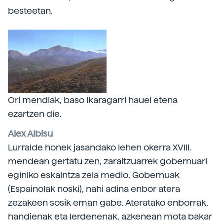
besteetan.
Ori mendiak, baso ikaragarri hauei etena
ezartzen die.
Alex Albisu
Lurralde honek jasandako lehen okerra XVIII.
mendean gertatu zen, zaraitzuarrek gobernuari
eginiko eskaintza zela medio. Gobernuak
(Espainolak noski), nahi adina enbor atera
zezakeen sosik eman gabe. Ateratako enborrak,
handienak eta lerdenenak, azkenean mota bakar