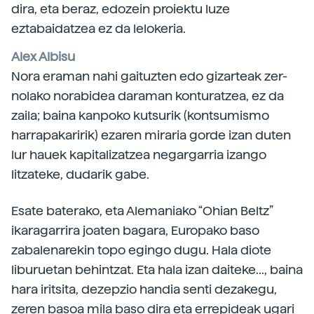
dira, eta beraz, edozein proiektu luze
eztabaidatzea ez da lelokeria.
Alex Albisu
Nora eraman nahi gaituzten edo gizarteak zer-
nolako norabidea daraman konturatzea, ez da
zaila; baina kanpoko kutsurik (kontsumismo
harrapakaririk) ezaren miraria gorde izan duten
lur hauek kapitalizatzea negargarria izango
litzateke, dudarik gabe.
Esate baterako, eta Alemaniako “Ohian Beltz”
ikaragarrira joaten bagara, Europako baso
zabalenarekin topo egingo dugu. Hala diote
liburuetan behintzat. Eta hala izan daiteke..., baina
hara iritsita, dezepzio handia senti dezakegu,
zeren basoa mila baso dira eta errepideak ugari