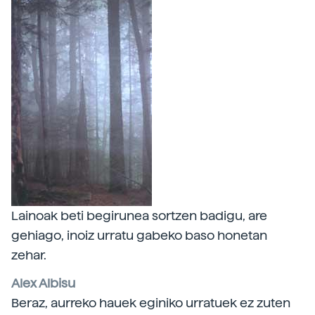
Lainoak beti begirunea sortzen badigu, are
gehiago, inoiz urratu gabeko baso honetan
zehar.
Alex Albisu
Beraz, aurreko hauek eginiko urratuek ez zuten