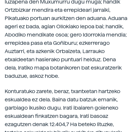
luzapena den Muxumurru dugu muga; handik
Ortzbizkar mendira eta errepideari jarraiki,
Pikatuako portuan aurkitzen den aduana. Aduana
ageri ez bada, agian Ollokiako lepoa bai; handik,
Abodiko mendikate osoa; gero Idorrokia mendia;
errepidea pasa eta Goñiburu; ezkerrerago
Auztarri, eta azkenik Orbaizeta, Larrauko
etxaldeetan hasierako puntuari helduz. Dena
dela, Iratiko mapa botanikoren bat eskuratzerik
baduzue, askoz hobe.
Konturatuko zarete, beraz, txantxetan hartzeko
eskualdea ez dela. Baina datu batzuk emanik,
garbiago ikusiko dugu. Irati ibaiaren goieneko
eskualdean finkatzen bagara, Irati basoaz
ezagutzen denak 12.404,7 Ha beteko lituzke,