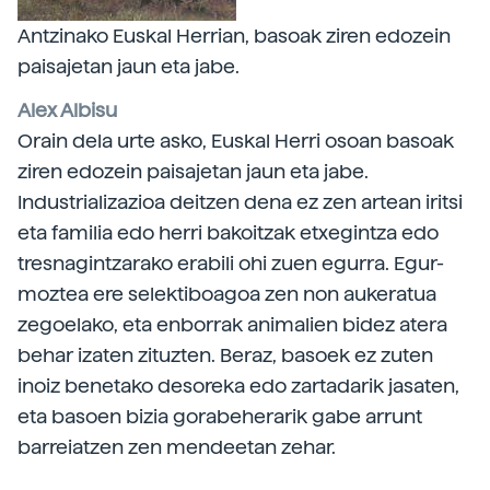
Antzinako Euskal Herrian, basoak ziren edozein
paisajetan jaun eta jabe.
Alex Albisu
Orain dela urte asko, Euskal Herri osoan basoak
ziren edozein paisajetan jaun eta jabe.
Industrializazioa deitzen dena ez zen artean iritsi
eta familia edo herri bakoitzak etxegintza edo
tresnagintzarako erabili ohi zuen egurra. Egur-
moztea ere selektiboagoa zen non aukeratua
zegoelako, eta enborrak animalien bidez atera
behar izaten zituzten. Beraz, basoek ez zuten
inoiz benetako desoreka edo zartadarik jasaten,
eta basoen bizia gorabeherarik gabe arrunt
barreiatzen zen mendeetan zehar.