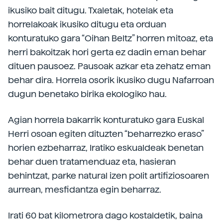
ikusiko bait ditugu. Txaletak, hotelak eta
horrelakoak ikusiko ditugu eta orduan
konturatuko gara “Oihan Beltz” horren mitoaz, eta
herri bakoitzak hori gerta ez dadin eman behar
dituen pausoez. Pausoak azkar eta zehatz eman
behar dira. Horrela osorik ikusiko dugu Nafarroan
dugun benetako birika ekologiko hau.
Agian horrela bakarrik konturatuko gara Euskal
Herri osoan egiten dituzten “beharrezko eraso”
horien ezbeharraz, Iratiko eskualdeak benetan
behar duen tratamenduaz eta, hasieran
behintzat, parke natural izen polit artifiziosoaren
aurrean, mesfidantza egin beharraz.
Irati 60 bat kilometrora dago kostaldetik, baina