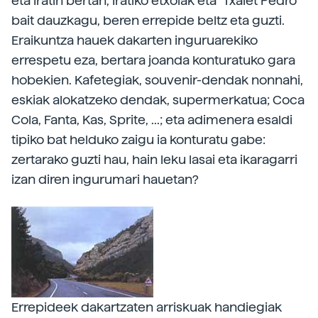
eta Iratin bertan, Iratiko etxolak eta "Txalet Pedro"
bait dauzkagu, beren errepide beltz eta guzti.
Eraikuntza hauek dakarten inguruarekiko
errespetu eza, bertara joanda konturatuko gara
hobekien. Kafetegiak, souvenir-dendak nonnahi,
eskiak alokatzeko dendak, supermerkatua; Coca
Cola, Fanta, Kas, Sprite, ...; eta adimenera esaldi
tipiko bat helduko zaigu ia konturatu gabe:
zertarako guzti hau, hain leku lasai eta ikaragarri
izan diren ingurumari hauetan?
Errepideek dakartzaten arriskuak handiegiak