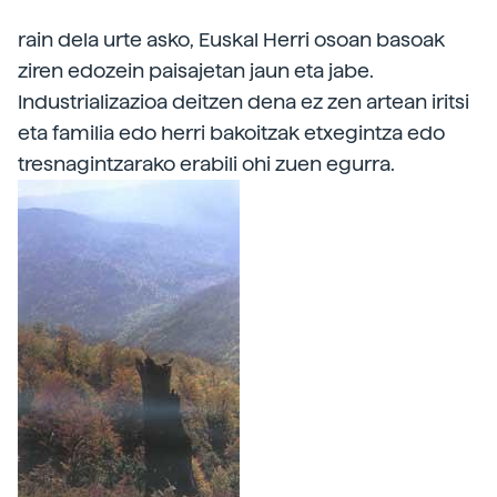
rain dela urte asko, Euskal Herri osoan basoak
ziren edozein paisajetan jaun eta jabe.
Industrializazioa deitzen dena ez zen artean iritsi
eta familia edo herri bakoitzak etxegintza edo
tresnagintzarako erabili ohi zuen egurra.