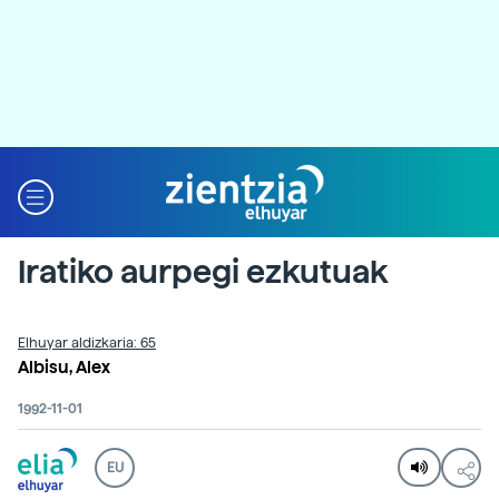
Iratiko aurpegi ezkutuak
Elhuyar aldizkaria: 65
Albisu, Alex
1992-11-01
EU