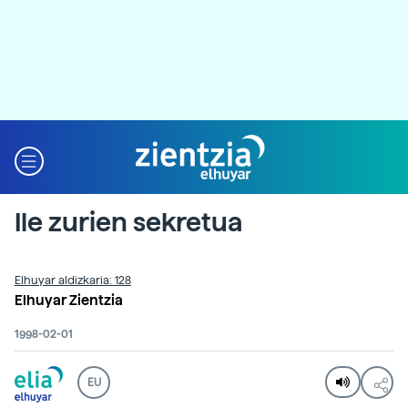
Ile zurien sekretua
Elhuyar aldizkaria: 128
Elhuyar Zientzia
1998-02-01
EU