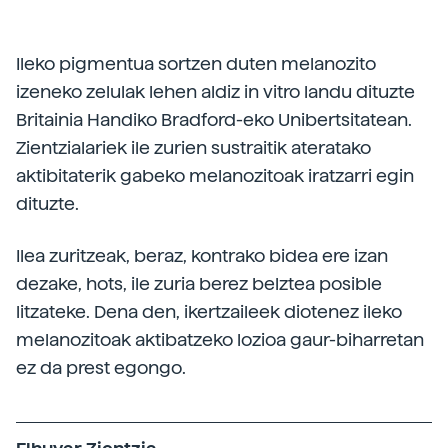
Ileko pigmentua sortzen duten melanozito
izeneko zelulak lehen aldiz in vitro landu dituzte
Britainia Handiko Bradford-eko Unibertsitatean.
Zientzialariek ile zurien sustraitik ateratako
aktibitaterik gabeko melanozitoak iratzarri egin
dituzte.
Ilea zuritzeak, beraz, kontrako bidea ere izan
dezake, hots, ile zuria berez belztea posible
litzateke. Dena den, ikertzaileek diotenez ileko
melanozitoak aktibatzeko lozioa gaur-biharretan
ez da prest egongo.