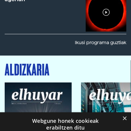
Ikusi programa guztiak
ALDIZKARIA
×
Webgune honek cookieak
erabiltzen ditu