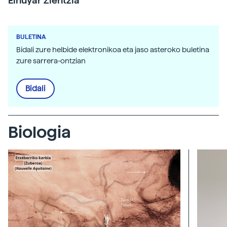
Elhuyar Zientzia
BULETINA
Bidali zure helbide elektronikoa eta jaso asteroko buletina
zure sarrera-ontzian
Bidali
Biologia