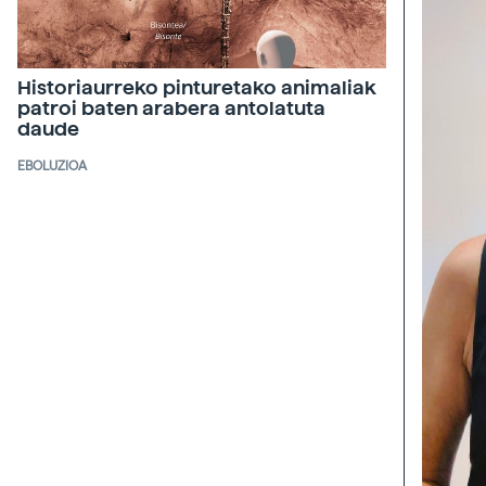
Historiaurreko pinturetako animaliak
patroi baten arabera antolatuta
daude
EBOLUZIOA