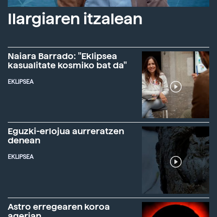
Ilargiaren itzalean
Naiara Barrado: "Eklipsea
kasualitate kosmiko bat da"
EKLIPSEA
Eguzki-erlojua aurreratzen
denean
EKLIPSEA
Astro erregearen koroa
agerian