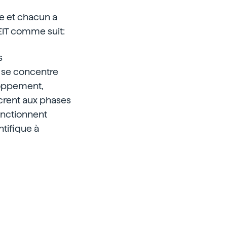
e et chacun a
EIT comme suit:
s
 se concentre
loppement,
crent aux phases
onctionnent
ntifique à