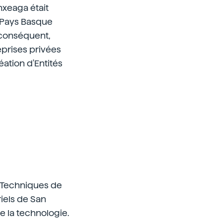
nxeaga était
 Pays Basque
 conséquent,
eprises privées
ation d'Entités
es Techniques de
riels de San
e la technologie.