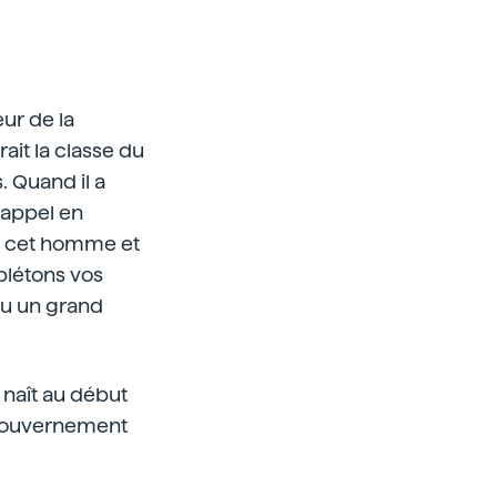
ur de la
ait la classe du
. Quand il a
e appel en
de cet homme et
plétons vos
 eu un grand
 naît au début
 Gouvernement