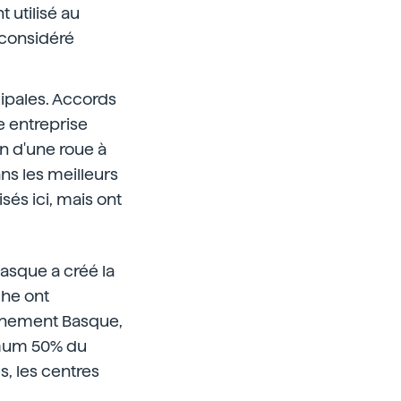
 utilisé au
 considéré
cipales. Accords
e entreprise
on d'une roue à
ns les meilleurs
sés ici, mais ont
Basque a créé la
che ont
ernement Basque,
imum 50% du
, les centres