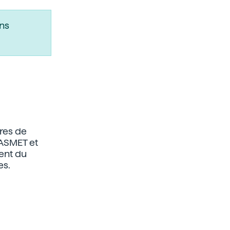
ns
res de
NASMET et
ent du
es.