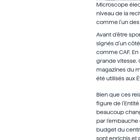
Microscope élect
niveau de la re
comme l'un des 
Avant d'être spo
signés d'un côté
comme CAF. En pa
grande vitesse. 
magazines du mond
été utilisés aux
Bien que ces rel
figure de l'Enti
beaucoup changé
par l'embauche 
budget du centre
sont enrichis et 