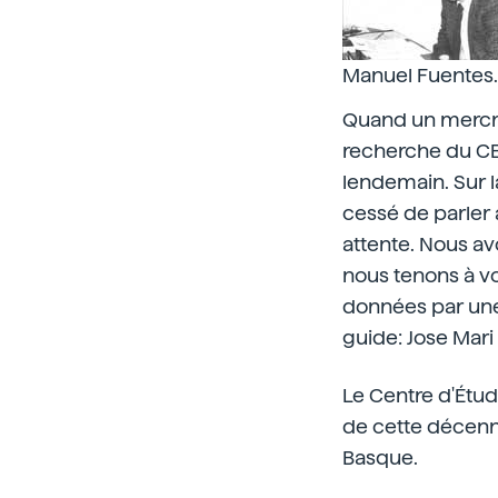
Manuel Fuentes.
Quand un mercred
recherche du CEI
lendemain. Sur la
cessé de parler 
attente. Nous a
nous tenons à v
données par une v
guide: Jose Mari
Le Centre d'Étu
de cette décenn
Basque.