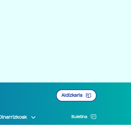
Aldizkaria
Oinarrizkoak
Buletina