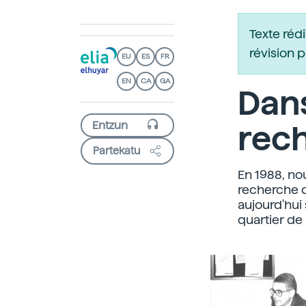
Texte réd
révision 
EU
ES
FR
EN
CA
GA
Dans
rec
Partekatu
En 1988, no
recherche du
aujourd'hui
quartier de 