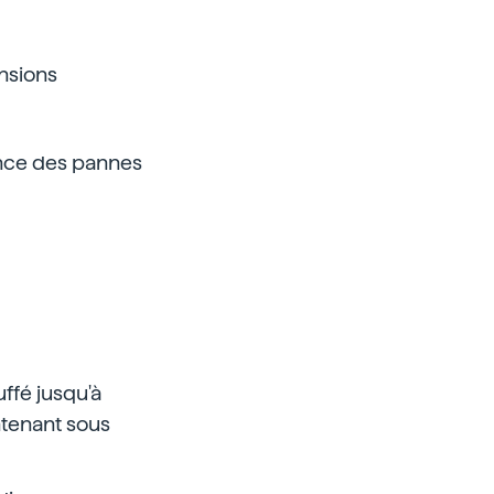
ensions
ance des pannes
ffé jusqu'à
ntenant sous